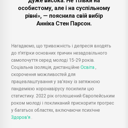
дуже висока. Не тільки на
особистому, але і на суспільному
рівні», — пояснила свій вибір
Анніка Стен Парсон.
Нагадаємо, що тривожність і депресія входять
до п'ятірки основних причин незадовільного
самопочуття серед молоді 15-29 років.
Соціальна ізоляція, дистанційне
Освіта
,
скорочення можливостей для
працевлаштування у зв'язку із затяжною
пандемією коронавірусу посилили цю
статистику. 2022 рік оголошений Європейським
роком молоді і покликаний прискорити прогрес
у багатьох областях, включаючи психічне
Здоров'я
.