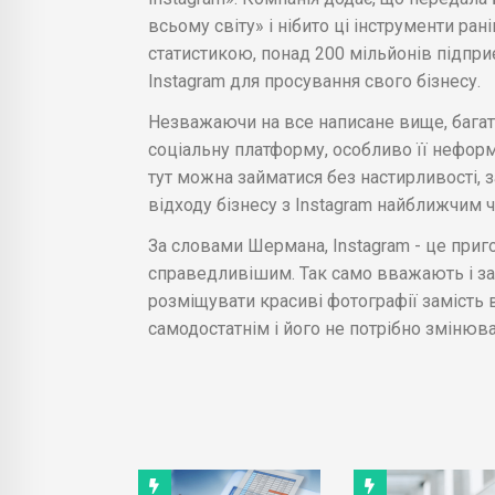
всьому світу» і нібито ці інструменти ра
статистикою, понад 200 мільйонів підпр
Instagram для просування свого бізнесу.
Незважаючи на все написане вище, багато
соціальну платформу, особливо її неформ
тут можна займатися без настирливості, 
відходу бізнесу з Instagram найближчим 
За словами Шермана, Instagram - це приг
справедливішим. Так само вважають і зас
розміщувати красиві фотографії замість ві
самодостатнім і його не потрібно змінюв