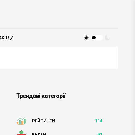
АХОДИ
Трендові категорії
РЕЙТИНГИ
114
КНИГИ
91