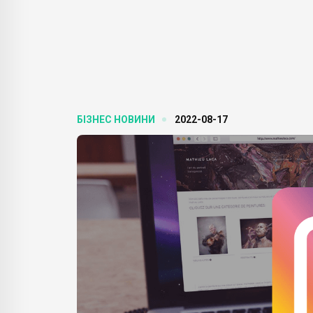
БІЗНЕС НОВИНИ
2022-08-17
БІЗН
БІЗНЕС НОВИНИ
Аук
твірка.
Новий HBO Max анонсує
Sot
mazon,
супер-пропозицію у
про
вигляді тисячі
сек