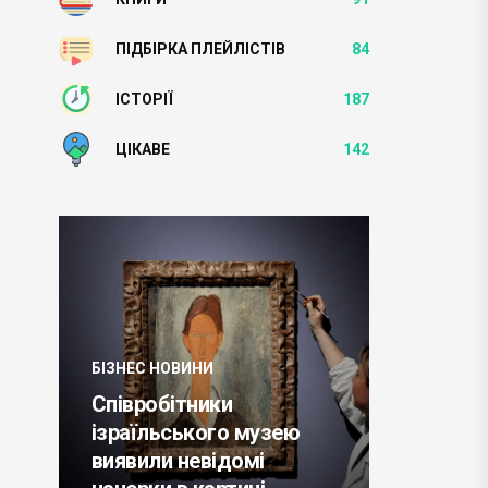
ПІДБІРКА ПЛЕЙЛІСТІВ
84
ІСТОРІЇ
187
ЦІКАВЕ
142
БІЗНЕС НОВИНИ
Співробітники
БІЗНЕС НО
ізраїльського музею
виявили невідомі
NASA пл