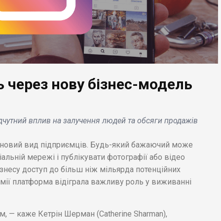
бистих позик для
доларів на розвиток
жних клієнтів .
кіберспорту .
 через нову бізнес-модель
дчутний вплив на залучення людей та обсяги продажів
 новий вид підприємців. Будь-який бажаючий може
альній мережі і публікувати фотографії або відео
ізнесу доступ до більш ніж мільярда потенційних
демії платформа відіграла важливу роль у виживанні
м, — каже Кетрін Шерман (Catherine Sharman),