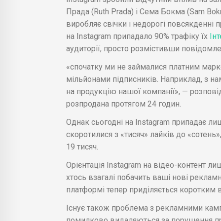
Прада (Ruth Prada) і Сема Бокма (Sam Bok
виробляє свічки і недорогі повсякденні п
на Instagram припадало 90% трафіку їх
Інт
аудиторії, просто розмістивши повідомле
«спочатку ми не займалися платним марке
мільйонами підписників. Наприклад, з на
на продукцію нашої компанії», — розпові
розпродана протягом 24 годин.
Однак сьогодні на Instagram припадає лиш
скоротилися з «тисяч» лайків до «сотень»
19 тисяч.
Орієнтація Instagram на відео-контент лиш
хтось взагалі побачить ваші нові реклам
платформі тепер приділяється коротким в
Існує також проблема з рекламними кампа
помилково видаляються за порушення пр