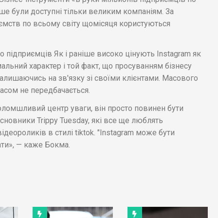
ніше були доступні тільки великим компаніям. За
иємств по всьому світу щомісяця користуються
 підприємців Як і раніше високо цінують Instagram як
альний характер і той факт, що просуванням бізнесу
залишаючись на зв'язку зі своїми клієнтами. Масового
часом не передбачається.
оломшливий центр уваги, він просто повинен бути
новники Trippy Tuesday, які все ще люблять
деороликів в стилі tiktok. "Instagram може бути
ати», — каже Бокма.