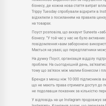
бізнесу, де кожна нова стаття витрат впл
Trippy Tuesday спробували відкрити в Ins
відхилили з посиланням на правила ценз
на товарах.
Поуст розповіла, що аккаунт Suneeta «заб
бізнесу. "У той час у нас не було активни
повідомлення:»вам заборонено використо
Мається на увазі, що передплатники можу
На думку Поуст, організація відділу підт
проблем. На сьогоднішній день, зв'язати
тому що зв'язок між малим бізнесом і п
Бренди з менш ніж 10 000 підписників в
що не мають права отримати доступ до по
не подолавши показник за кількістю пе
У відповідь на це Instagram продовжує за
Instagram». Компанія додає, що передала