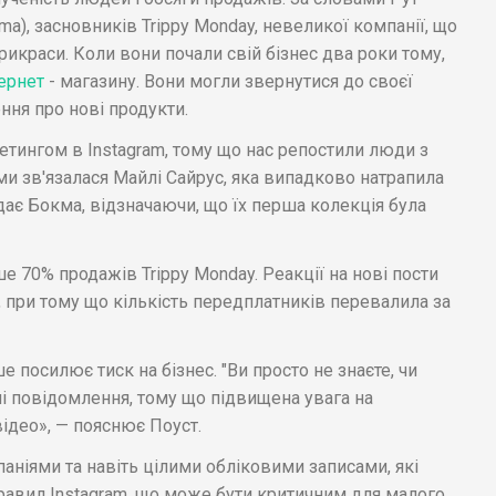
ma), засновників Trippy Monday, невеликої компанії, що
рикраси. Коли вони почали свій бізнес два роки тому,
ернет
- магазину. Вони могли звернутися до своєї
ння про нові продукти.
тингом в Instagram, тому що нас репостили люди з
ми зв'язалася Майлі Сайрус, яка випадково натрапила
дає Бокма, відзначаючи, що їх перша колекція була
е 70% продажів Trippy Monday. Реакції на нові пости
, при тому що кількість передплатників перевалила за
е посилює тиск на бізнес. "Ви просто не знаєте, чи
ні повідомлення, тому що підвищена увага на
ідео», — пояснює Поуст.
ніями та навіть цілими обліковими записами, які
авил Instagram, що може бути критичним для малого