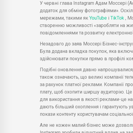
У червні глава Instagram Адам Моссері (A
додаток для обміну фотографіями». Оскі
мережами, такими як
YouTube
і
TikTok
, М
створенню можливості «заробляти на житт
повідомленнями та розвитку електронної
Незадовго до заяв Моссері Бізнес-інстр
Була додана вкладка покупок, яка включ
здійснювати покупки прямо в профілі ком
Подібні оновлення давно напрошувалися, 
також означають, що великі компанії теп
за рахунок платної реклами. Компанії пр
плату, щоб охопити ширшу аудиторію. Це 
для використання в якості реклами-це на
дають більший охоплення і гарантують ув
покази контенту користувачам соціальної
Але не кожен малий бізнес може дозволи
Instagram зробили відчутний вплив на за