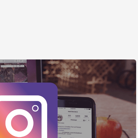
ЕС НОВИНИ
ціонний дім
БІЗНЕС НОВИНИ
heby's анонсував
позицію щодо
Саудівська Аравія
'юритизації
виділить 38 млрд.