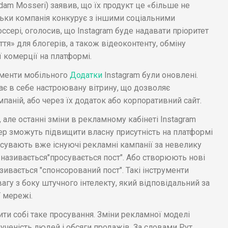
dam Mosseri) заявив, що їх продукт це «більше не
льки компанія конкурує з іншими соціальними
оссері, оголосив, що Instagram буде надавати пріоритет
я» для блогерів, а також відеоконтенту, обміну
 комерції на платформі.
ументи мобільного
Додатки
Instagram були оновлені.
ає в себе настроювану вітрину, що дозволяє
паній, або через їх додаток або корпоративний сайт.
але останні зміни в рекламному кабінеті Instagram
ер зможуть підвищити власну присутність на платформі
осувають вже існуючі рекламні кампанії за невелику
називається"просувається пост". Або створюють нові
зивається "спонсорований пост". Такі інструменти
агу з боку штучного інтелекту, який відповідальний за
 мережі.
ти собі таке просування. Зміни рекламної моделі
лученість людей і обсяги продажів. За словами Рут