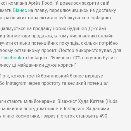
ої компанії Après Food. Їй довелося закрити свій
имати
Бізнес
на плаву, переключившись на доставку
графії яких вона активно публікувала в Instagram.
ціалізується на продажу нових будинків Джеймі
иційні методи продажів, в тому числі великі онлайн-
лучити стільки потенційних покупців, скільки потрібно
своєму останньому проекті Лестер використовував для
Facebook
та Instagram. "Близько 70% покупців були з
ізнесу ці майданчики дуже корисні"
9 рік, кожен третій британський бізнес вирішує
о Instagram через простоту та великий потенціал
леги стають мільйонерами. Візажист Худа Каттан (Huda
ла мільйони передплатників в Instagram. За даними
у лінію косметики, і зараз її статок становить 490