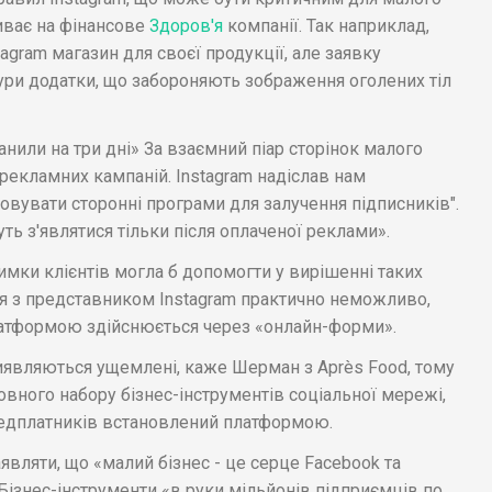
иває на фінансове
Здоров'я
компанії. Так наприклад,
tagram магазин для своєї продукції, але заявку
ури додатки, що забороняють зображення оголених тіл
анили на три дні» За взаємний піар сторінок малого
х рекламних кампаній. Instagram надіслав нам
вувати сторонні програми для залучення підписників".
ть з'являтися тільки після оплаченої реклами».
римки клієнтів могла б допомогти у вирішенні таких
ся з представником Instagram практично неможливо,
латформою здійснюється через «онлайн-форми».
иявляються ущемлені, каже Шерман з Après Food, тому
вного набору бізнес-інструментів соціальної мережі,
редплатників встановлений платформою.
являти, що «малий бізнес - це серце Facebook та
 Бізнес-інструменти «в руки мільйонів підприємців по