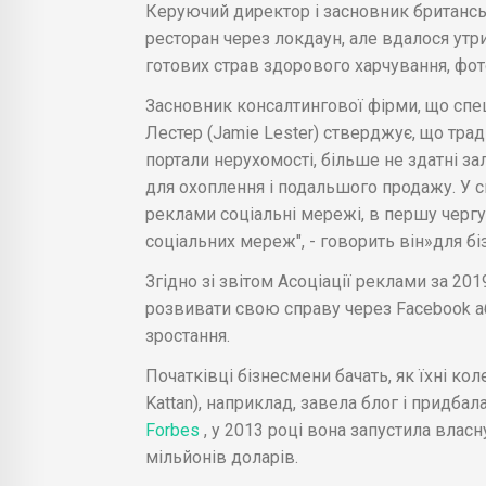
Керуючий директор і засновник британськ
ресторан через локдаун, але вдалося утр
готових страв здорового харчування, фото
Засновник консалтингової фірми, що спе
Лестер (Jamie Lester) стверджує, що трад
портали нерухомості, більше не здатні за
для охоплення і подальшого продажу. У 
реклами соціальні мережі, в першу чергу
соціальних мереж", - говорить він»для б
Згідно зі звітом Асоціації реклами за 201
розвивати свою справу через Facebook аб
зростання.
Початківці бізнесмени бачать, як їхні ко
Kattan), наприклад, завела блог і придба
Forbes
, у 2013 році вона запустила власн
мільйонів доларів.