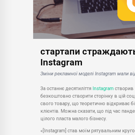
додаткових шоу без
осо
вимог доплати .
замо
стартапи страждають
Instagram
Зміни рекламної моделі Instagram мали ві
За останнє десятиліття
Instagram
створив
безкоштовно створити сторінку в цій соці
свого товару, що теоретично відкриває б
клієнтів. Можна сказати, що під час пан
цілого пласта малого бізнесу.
«[Instagram] став моїм рятувальним круго