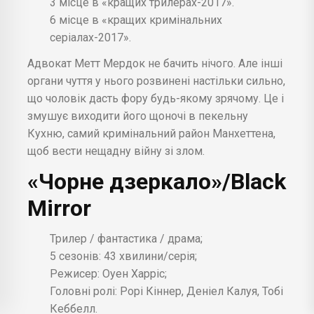
3 місце в «кращих трилерах-2017».
6 місце в «кращих кримінальних
серіалах-2017».
Адвокат Метт Мердок не бачить нічого. Але інші
органи чуття у нього розвинені настільки сильно,
що чоловік дасть фору будь-якому зрячому. Це і
змушує виходити його щоночі в пекельну
Кухню, самий кримінальний район Манхеттена,
щоб вести нещадну війну зі злом.
«Чорне дзеркало»/Black
Mirror
Трилер / фантастика / драма;
5 сезонів: 43 хвилини/серія;
Режисер: Оуен Харріс;
Головні ролі: Рорі Кіннер, Деніел Калуя, Тобі
Кеббелл.