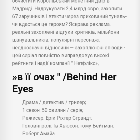
обчистити Королівський монетний двір в
Мадриді. Надрукувати 2,4 млрд євро, захопити
67 заручників і втекти через прихований тунель-
чи вдасться це героям? Яскрава реклама,
реальні захоплені відгуки критиків, мільйони
шанувальників, популярні персонажі,
неоднозначні відносини — захоплюючі епізоди -
цей серіал повністю виправдовує високі
рейтинги і надії компанії " Нетфлікс»,
»в її очах " /Behind Her
Eyes
Драма / детектив / трилер;
1 сезон: 50 хвилин / серія;
Режисер: Ерік Ріхтер Страндт;
Головні ролі: Ів Хьюсон, тому Бейтман,
Роберт Амайа.