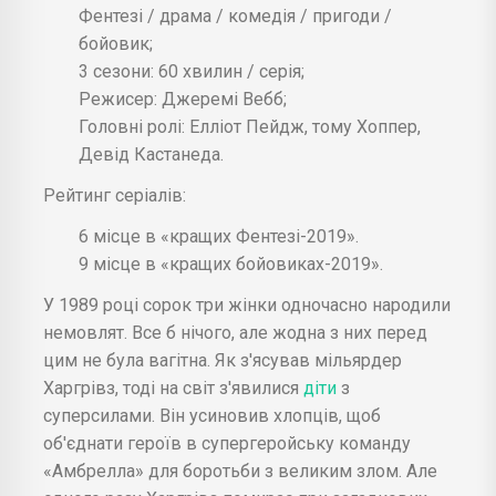
Фентезі / драма / комедія / пригоди /
бойовик;
3 сезони: 60 хвилин / серія;
Режисер: Джеремі Вебб;
Головні ролі: Елліот Пейдж, тому Хоппер,
Девід Кастанеда.
Рейтинг серіалів:
6 місце в «кращих Фентезі-2019».
9 місце в «кращих бойовиках-2019».
У 1989 році сорок три жінки одночасно народили
немовлят. Все б нічого, але жодна з них перед
цим не була вагітна. Як з'ясував мільярдер
Харгрівз, тоді на світ з'явилися
діти
з
суперсилами. Він усиновив хлопців, щоб
об'єднати героїв в супергеройську команду
«Амбрелла» для боротьби з великим злом. Але