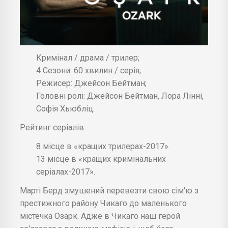
Кримінал / драма / трилер;
4 Сезони: 60 хвилин / серія;
Режисер: Джейсон Бейтман;
Головні ролі: Джейсон Бейтман, Лора Лінні,
Софія Хьюбліц.
Рейтинг серіалів:
8 місце в «кращих трилерах-2017».
13 місце в «кращих кримінальних
серіалах-2017».
Марті Берд змушений перевезти свою сім'ю з
престижного району Чикаго до маленького
містечка Озарк. Адже в Чикаго наш герой