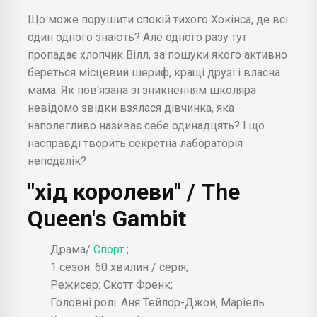
Що може порушити спокій тихого Хокінса, де всі
один одного знають? Але одного разу тут
пропадає хлопчик Вілл, за пошуки якого активно
береться місцевий шериф, кращі друзі і власна
мама. Як пов'язана зі зникненням школяра
невідомо звідки взялася дівчинка, яка
наполегливо називає себе одинадцять? І що
насправді творить секретна лабораторія
неподалік?
"хід королеви" / The
Queen's Gambit
Драма/
Спорт
;
1 сезон: 60 хвилин / серія;
Режисер: Скотт Френк;
Головні ролі: Аня Тейлор-Джой, Маріель