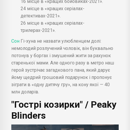
16 місце в «кращих бойовиках-2021».
24 місце в «кращих серіалах-
детективах-2021».
26 місце в «кращих серіалах-
трилерах-2021».
Сон
Гі-хуна не назвати улюбленцем долі:
немолодий розлучений чоловік, він буквально
потонув у боргах і змушений жити за рахунок
старенької мами. Але одного разу в метро наш
герой зустрічає загадкового пана, який дарує
йому щедрий грошовий подарунок і пропонує
зіграти в «одну дитячу гру», на кону якої — 40
млн доларів.
"Гострі козирки" / Peaky
Blinders