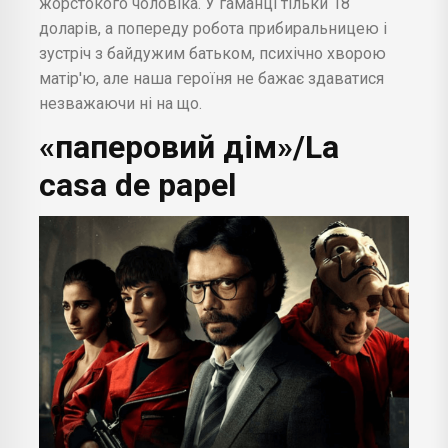
жорстокого чоловіка. У гаманці тільки 18
доларів, а попереду робота прибиральницею і
зустріч з байдужим батьком, психічно хворою
матір'ю, але наша героїня не бажає здаватися
незважаючи ні на що.
«паперовий дім»/La
casa de papel