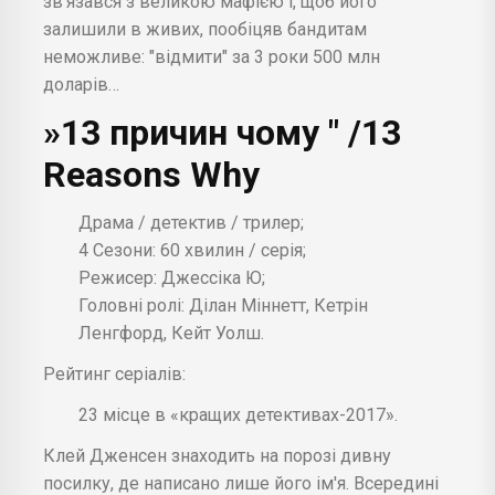
зв'язався з великою мафією і, щоб його
залишили в живих, пообіцяв бандитам
неможливе: "відмити" за 3 роки 500 млн
доларів…
»13 причин чому " /13
Reasons Why
Драма / детектив / трилер;
4 Сезони: 60 хвилин / серія;
Режисер: Джессіка Ю;
Головні ролі: Ділан Міннетт, Кетрін
Ленгфорд, Кейт Уолш.
Рейтинг серіалів:
23 місце в «кращих детективах-2017».
Клей Дженсен знаходить на порозі дивну
посилку, де написано лише його ім'я. Всередині