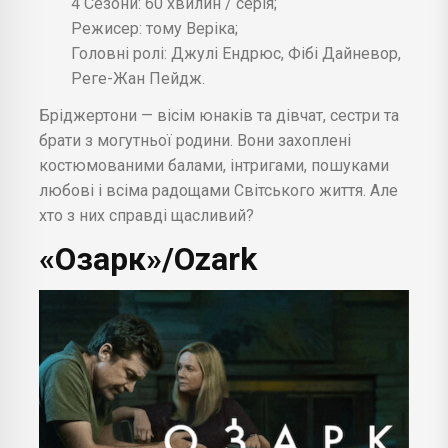
4 Сезони: 60 хвилин / серія;
Режисер: тому Веріка;
Головні ролі: Джулі Ендрюс, Фібі Дайневор,
Реге-Жан Пейдж.
Бріджертони — вісім юнаків та дівчат, сестри та
брати з могутньої родини. Вони захоплені
костюмованими балами, інтригами, пошуками
любові і всіма радощами Світського життя. Але
хто з них справді щасливий?
«Озарк»/Ozark