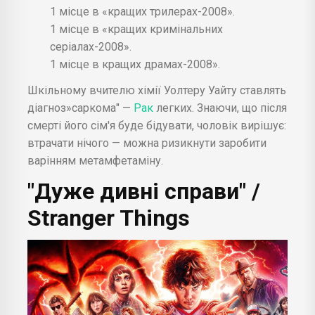
1 місце в «кращих трилерах-2008».
1 місце в «кращих кримінальних
серіалах-2008».
1 місце в кращих драмах-2008».
Шкільному вчителю хімії Уолтеру Уайту ставлять
діагноз»саркома" —
Рак
легких. Знаючи, що після
смерті його сім'я буде бідувати, чоловік вирішує:
втрачати нічого — можна ризикнути заробити
варінням метамфетаміну.
"Дуже дивні справи" /
Stranger Things