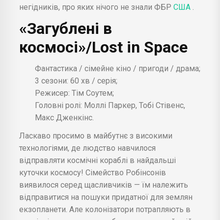
негідників, про яких нічого не знали ФБР
США
.
«Загублені в
космосі»/Lost in Space
Фантастика / сімейне кіно / пригоди / драма;
3 сезони: 60 хв / серія;
Режисер: Тім Соутем;
Головні ролі: Моллі Паркер, Тобі Стівенс,
Макс Дженкінс.
Ласкаво просимо в майбутнє з високими
технологіями, де людство навчилося
відправляти космічні кораблі в найдальші
куточки космосу! Сімейство Робінсонів
виявилося серед щасливчиків — їм належить
відправитися на пошуки придатної для землян
екзопланети. Але колонізатори потрапляють в