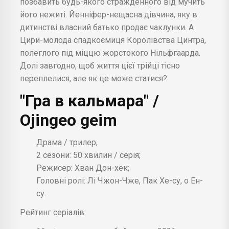
позбавить будь-якого стражденного від мучить
його нежиті. Йенніфер-нещасна дівчина, яку в
дитинстві власний батько продає чаклунки. А
Цири-молода спадкоємиця Королівства Цинтра,
полеглого під міццю жорстокого Нільфгаарда.
Долі завгодно, щоб життя цієї трійці тісно
переплелися, але як це може статися?
"Гра в кальмара" /
Ojingeo geim
Драма / трилер;
2 сезони: 50 хвилин / серія;
Режисер: Хван Дон-хек;
Головні ролі: Лі Чжон-Чже, Пак Хе-су, о Ен-
су.
Рейтинг серіалів: