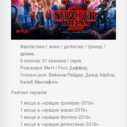
Фантастика / жахи / детектив / трилер /
драма;
5 сезонів: 51 хвилина / серія;
Режисери: Метт і Росс Даффер;
Головні ролі: Вайнона Райдер, Девід Харбор,
Калеб Маклафлін.
Рейтинг серіалів:
1 місце в «кращих трилерах-2016».
1 місце в «кращих жахах-2016».
1 місце в «кращих Фентезі-2016».
1 місце в «кращих детективах-2016».