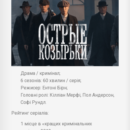
Драма / кримінал;
6 сезонів: 60 хвилин / серія;
Режисер: Ентоні Бірн;
Головні ролі: Кілліан Мерфі, Пол Андерсон,
Софі Рундл.
Рейтинг серіалів:
1 місце в «кращих кримінальних