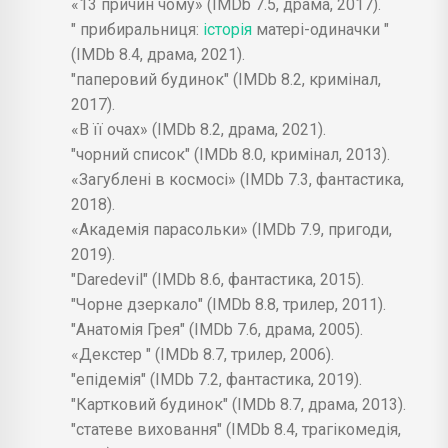
«13 причин чому» (IMDb 7.5, драма, 2017).
" прибиральниця:
історія
матері-одиначки "
(IMDb 8.4, драма, 2021).
"паперовий будинок" (IMDb 8.2, кримінал,
2017).
«В її очах» (IMDb 8.2, драма, 2021).
"чорний список" (IMDb 8.0, кримінал, 2013).
«Загублені в космосі» (IMDb 7.3, фантастика,
2018).
«Академія парасольки» (IMDb 7.9, пригоди,
2019).
"Daredevil" (IMDb 8.6, фантастика, 2015).
"Чорне дзеркало" (IMDb 8.8, трилер, 2011).
"Анатомія Грея" (IMDb 7.6, драма, 2005).
«Декстер " (IMDb 8.7, трилер, 2006).
"епідемія" (IMDb 7.2, фантастика, 2019).
"Картковий будинок" (IMDb 8.7, драма, 2013).
"статеве виховання" (IMDb 8.4, трагікомедія,