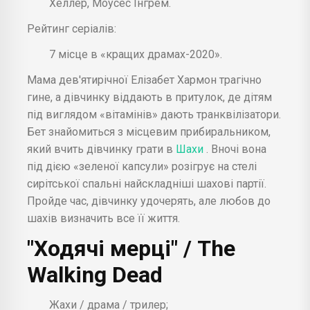
Хеллер, Моусес Інгрем.
Рейтинг серіалів:
7 місце в «кращих драмах-2020».
Мама дев'ятирічної Елізабет Хармон трагічно
гине, а дівчинку віддають в притулок, де дітям
під виглядом «вітамінів» дають транквілізатори.
Бет знайомиться з місцевим прибиральником,
який вчить дівчинку грати в
Шахи
. Вночі вона
під дією «зеленої капсули» розігрує на стелі
сирітської спальні найскладніші шахові партії.
Пройде час, дівчинку удочерять, але любов до
шахів визначить все її життя.
"Ходячі мерці" / The
Walking Dead
Жахи / драма / трилер;