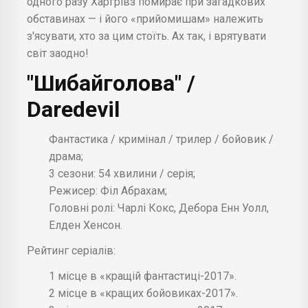
одного разу Харгрівз помирає при загадкових
обставинах — і його «прийомишам» належить
з'ясувати, хто за цим стоїть. Ах так, і врятувати
світ заодно!
"Шибайголова" /
Daredevil
Фантастика / кримінал / трилер / бойовик /
драма;
3 сезони: 54 хвилини / серія;
Режисер: Філ Абрахам;
Головні ролі: Чарлі Кокс, Дебора Енн Уолл,
Елден Хенсон.
Рейтинг серіалів:
1 місце в «кращій фантастиці-2017».
2 місце в «кращих бойовиках-2017».