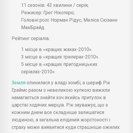
11 сезонів: 43 хвилини / серія;
Режисер: Грег Нікотеро;
Головні ролі: Норман Рідус, Меліса Сюзанн
МакБрайд.
Рейтинг серіалів:
1 місце в «кращих жахах-2010».
3 місце в «кращих трилерах-2010».
5 місце в «кращих пригодницьких
серіалах-2010».
Земля
опинилася у владі зомбі, а шериф Рік
Граймс разом з невеликою купкою вижили
намагається знайти хоч якийсь притулок в
царстві ходячих мерців. Рік зауважує, що з
кожним днем все складніше залишатися
людиною, а загальна епідемія жорстокості і
страху може виявитися куди страшніше ожилих