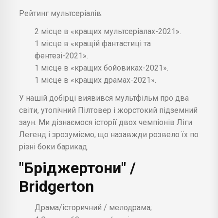
Рейтинг мультсеріалів:
2 місце в «кращих мультсеріалах-2021».
1 місце в «кращій фантастиці та
фентезі-2021».
1 місце в «кращих бойовиках-2021».
1 місце в «кращих драмах-2021».
У нашій добірці виявився мультфільм про два
світи, утопічний Пілтовер і жорстокий підземний
заун. Ми дізнаємося історії двох чемпіонів Ліги
Легенд і зрозуміємо, що назавжди розвело їх по
різні боки барикад.
"Бріджертони" /
Bridgerton
Драма/історичний / мелодрама;