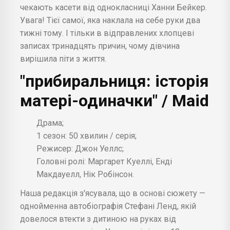
чекають касети від однокласниці Ханни Бейкер.
Увага! Тієї самої, яка наклала на себе руки два
тижні тому. І тільки в відправлених хлопцеві
записах тринадцять причин, чому дівчина
вирішила піти з життя.
"прибиральниця: історія
матері-одиначки" / Maid
Драма;
1 сезон: 50 хвилин / серія;
Режисер: Джон Уеллс;
Головні ролі: Маргарет Куеллі, Енді
Макдауелл, Нік Робінсон.
Наша редакція з'ясувала, що в основі сюжету —
однойменна автобіографія Стефані Ленд, якій
довелося втекти з дитиною на руках від