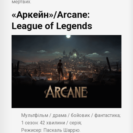
мертвих.
«Аркейн»/Arcane:
League of Legends
Мультфільм / драма / бойовик / фантастика;
1 сезон: 42 хвилини / серія;
Режисер: Паскаль Шаррю.