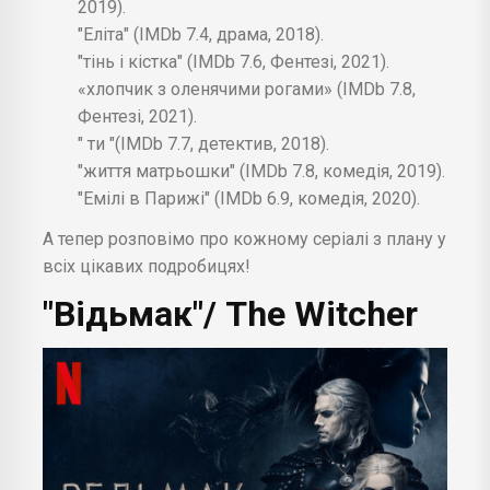
2019).
"Еліта" (IMDb 7.4, драма, 2018).
"тінь і кістка" (IMDb 7.6, Фентезі, 2021).
«хлопчик з оленячими рогами» (IMDb 7.8,
Фентезі, 2021).
" ти "(IMDb 7.7, детектив, 2018).
"життя матрьошки" (IMDb 7.8, комедія, 2019).
"Емілі в Парижі" (IMDb 6.9, комедія, 2020).
А тепер розповімо про кожному серіалі з плану у
всіх цікавих подробицях!
"Відьмак"/ The Witcher