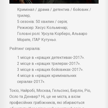
Кримінал / драма / детектив / бойовик /
трилер;
5 сезонів: 50 хвилин / серія;
Режисер: Хесус Кольменар;
Головні ролі: Урсула Корберо, Альваро
Морате, ІТАР Кутуньо.
Рейтинг серіалів:
1 місце в «кращих детективах-2017».
2 місце в «кращих трилерах-2017».
3 місце в «кращих бойовиках-2017».
4 місце в «кращих кримінальних
серіалах-2017».
Токіо, Найробі, Москва, Гельсінкі, Берлін, Ріо,
Осло та Денвер? Ні, це не міста, а вісім
професійних грабіжників, які збираються