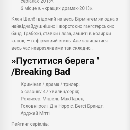
серіалах-2013».
6 місце в «кращих драмах-2013».
Клан Шелбі відомий на весь Бірмінгем як одна з
найвідчайдушніших і жорстоких гангстерських
банд. Грабежі, ставки і леза, зашиті в козирки
кепок, — їх фірмовий стиль. Але залишатися
весь час невразливими так складно…
»Пуститися берега "
/Breaking Bad
Кримінал / драма / трилер;
5 сезонів: 47 хвилин/серія;
Режисер: Мішель МакЛарен;
Головні ролі: Дін Норріс, Бетсі Брандт,
Арджей Мітті.
Рейтинг серіалів: