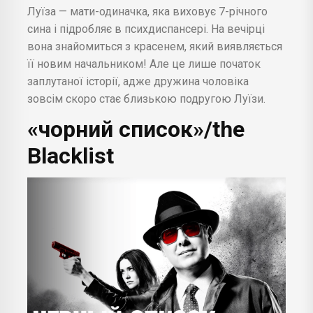
Луїза — мати-одиначка, яка виховує 7-річного
сина і підробляє в психдиспансері. На вечірці
вона знайомиться з красенем, який виявляється
її новим начальником! Але це лише початок
заплутаної історії, адже дружина чоловіка
зовсім скоро стає близькою подругою Луїзи.
«чорний список»/the
Blacklist