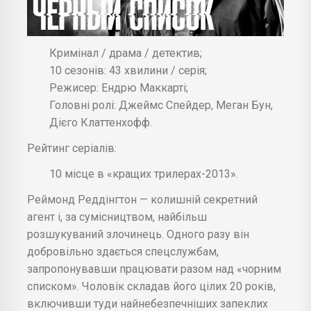
Кримінал / драма / детектив;
10 сезонів: 43 хвилини / серія;
Режисер: Ендрю Маккарті;
Головні ролі: Джеймс Спейдер, Меган Бун,
Дієго Клаттенхофф.
Рейтинг серіалів:
10 місце в «кращих трилерах-2013».
Реймонд Реддінгтон — колишній секретний
агент і, за сумісництвом, найбільш
розшукуваний злочинець. Одного разу він
добровільно здається спецслужбам,
запропонувавши працювати разом над «чорним
списком». Чоловік складав його цілих 20 років,
включивши туди найнебезпечніших запеклих