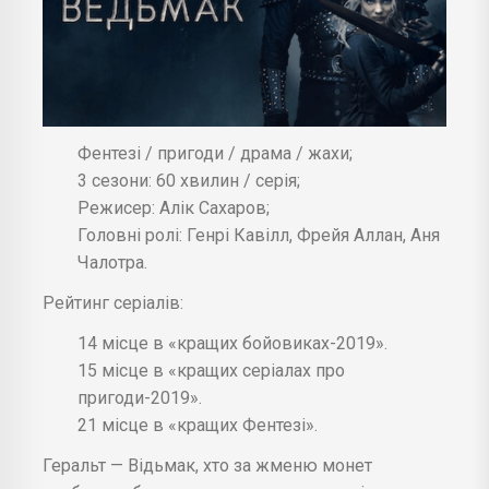
Фентезі / пригоди / драма / жахи;
3 сезони: 60 хвилин / серія;
Режисер: Алік Сахаров;
Головні ролі: Генрі Кавілл, Фрейя Аллан, Аня
Чалотра.
Рейтинг серіалів:
14 місце в «кращих бойовиках-2019».
15 місце в «кращих серіалах про
пригоди-2019».
21 місце в «кращих Фентезі».
Геральт — Відьмак, хто за жменю монет