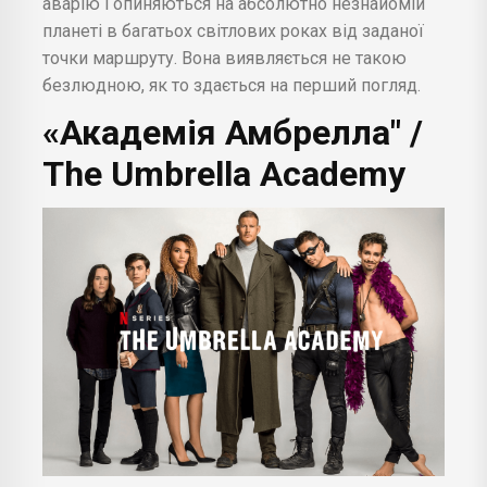
аварію і опиняються на абсолютно незнайомій
планеті в багатьох світлових роках від заданої
точки маршруту. Вона виявляється не такою
безлюдною, як то здається на перший погляд.
«Академія Амбрелла" /
The Umbrella Academy