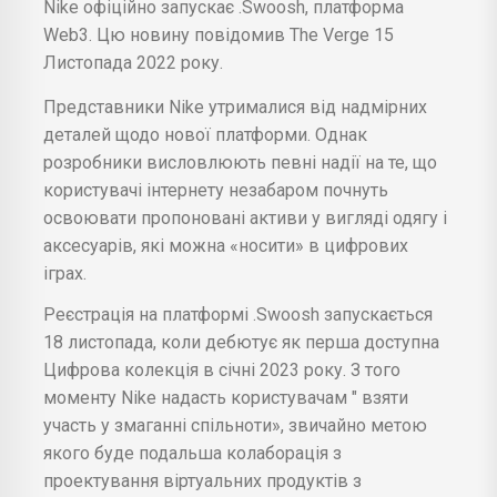
Nike офіційно запускає .Swoosh, платформа
Web3. Цю новину повідомив The Verge 15
Листопада 2022 року.
Представники Nike утрималися від надмірних
деталей щодо нової платформи. Однак
розробники висловлюють певні надії на те, що
користувачі інтернету незабаром почнуть
освоювати пропоновані активи у вигляді одягу і
аксесуарів, які можна «носити» в цифрових
іграх.
Реєстрація на платформі .Swoosh запускається
18 листопада, коли дебютує як перша доступна
Цифрова колекція в січні 2023 року. З того
моменту Nike надасть користувачам " взяти
участь у змаганні спільноти», звичайно метою
якого буде подальша колаборація з
проектування віртуальних продуктів з