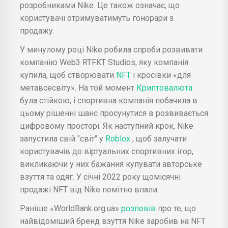
розробниками Nike. Це також означає, що
користувачі отримуватимуть гонорари з
продажу.
У минулому році Nike робила спроби розвивати
компанію Web3 RTFKT Studios, яку компанія
купила, щоб створювати
NFT
і кросівки «для
метавсесвіту». На той момент
Криптовалюта
була стійкою, і спортивна компанія побачила в
цьому рішенні шанс просунутися в розвивається
цифровому просторі. Як наступний крок, Nike
запустила свій "світ" у
Roblox
, щоб залучати
користувачів до віртуальних спортивних ігор,
викликаючи у них бажання купувати авторське
взуття та одяг. У січні 2022 року щомісячні
продажі NFT від Nike помітно впали.
Раніше «WorldBank.org.ua»
розповів
про те, що
найвідоміший бренд взуття Nike заробив на NFT