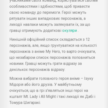
учасниками своїх команд, користуватися своїми
особливостями і здібностями, щоб привести
свою команду до перемоги. Герої можуть
рятувати інших випадкових персонажів, а
лиходії навпаки можуть залякувати їх, за що
гравці отримують додаткові
окуляри
.
Нинішній офіційний список складається з 12
персонажів, але, якщо грунтуватися на кількості
персонажів з аніме My Hero, то варто очікувати,
що незабаром список персонажів поповниться
новими. Гравці можуть грати відразу за
декількох персонажів відразу.
Можна вибрати головного героя аніме – Ізуку
Мідорія або його друзів. У майбутньому
очікується, що в грі з'являться інші герої на
кшталт Mt. Lady і All Might і такі лиходії як Дабі і
Томура Шигаракі.