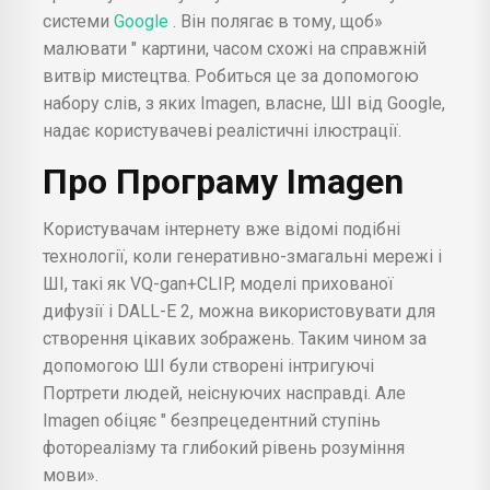
системи
Google
. Він полягає в тому, щоб»
малювати " картини, часом схожі на справжній
витвір мистецтва. Робиться це за допомогою
набору слів, з яких Imagen, власне, ШІ від Google,
надає користувачеві реалістичні ілюстрації.
Про Програму Imagen
Користувачам інтернету вже відомі подібні
технології, коли генеративно-змагальні мережі і
ШІ, такі як VQ-gan+CLIP, моделі прихованої
дифузії і DALL-E 2, можна використовувати для
створення цікавих зображень. Таким чином за
допомогою ШІ були створені інтригуючі
Портрети людей, неіснуючих насправді. Але
Imagen обіцяє " безпрецедентний ступінь
фотореалізму та глибокий рівень розуміння
мови».