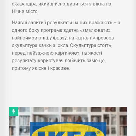
скафандра, який дійсно дивиться з вікна на
Нічне місто.
Наявні запити і результати на них вражають – з
одного боку програма здатна «змалювати»
найнеймовірнішу фразу, на кшталт «прозора
скульптура качки зі скла. Скульптура стоїть
перед пейзажною картиною», і в якості
результату користувач побачить саме це,
притому якісне і красиве.