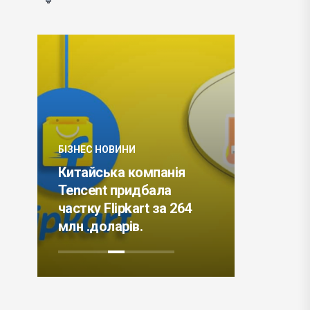
БІЗНЕС НОВИНИ
БІЗНЕС НО
Китайська компанія
TreeHou
ку
Tencent придбала
відчува
а
частку Flipkart за 264
обслуго
млн .доларів.
клієнтів 