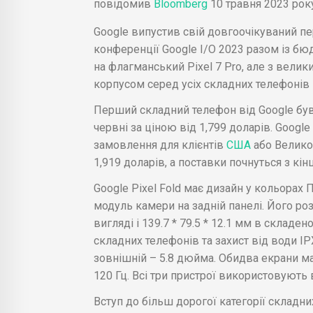
повідомив
Bloomberg
10 травня 2023 року
Google випустив свій довгоочікуваний пе
конференції Google I/O 2023 разом із бюд
на флагманський Pixel 7 Pro, але з вел
корпусом серед усіх складних телефонів 
Перший складний телефон від Google був 
червні за ціною від 1,799 доларів. Google
замовлення для клієнтів
США
або Велико
1,919 доларів, а поставки почнуться з кін
Google Pixel Fold має дизайн у кольорах 
модуль камери на задній панелі. Його роз
вигляді і 139.7 * 79.5 * 12.1 мм в склад
складних телефонів та захист від води IP
зовнішній – 5.8 дюйма. Обидва екрани ма
120 Гц. Всі три пристрої використовують
Вступ до більш дорогої категорії складних