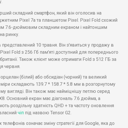
.
рший складний смартфон, який він оголосив на
жетним Pixel 7a та планшетом Pixel. Pixel Fold схожий
иким 7.6-дюймовим складним екраном і найтоншим
на ринку.
представлений 10 травня. Він з'явиться у продажу в
 Pixel Fold з 256 Гб пам'яті доступний для попереднього
британії. Також клієнт може отримати Fold з 512 ГБ за
ця червня.
Порцелан (білий) або обсидіан (чорний) та великий
міри складають 139.7 * 158.7 * 5.8 мм в розгорнутому
еному вигляді. Він також має найміцнішу петлю серед
X8. Основний екран має діагональ 7.6 дюйма, а
ють роздільну здатність QHD + та частоту оновлення
 власний
чіп
під назвою Tensor G2.
 телефонів означає зміну стратегії для Google, яка до