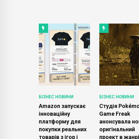
ОВИНИ
БІЗНЕС НОВИНИ
БІЗНЕС НОВИНИ
 укладає
Amazon запускає
Студія Pokém
ну угоду з
інноваційну
Game Freak
на 40 млрд.
платформу для
анонсувала но
 для
покупки реальних
оригінальний
 300
товарів з ігор і
проект в жанр