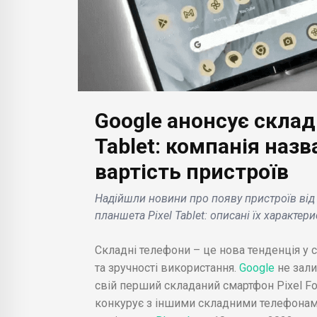
Google анонсує складні
БІЗНЕС НОВИНИ
Tablet: компанія назв
БІЗН
Artist Reach: YouTube
вартість пристроїв
анонсує нову метрику
Кит
цій
для оцінки
Іноз
Надійшли новини про появу пристроїв від G
tail
ефективності відео
над
планшета Pixel Tablet: описані їх характер
я .
артистів .
ліце
Складні телефони – це нова тенденція у с
та зручності використання.
Google
не зал
свій перший складаний смартфон Pixel Fo
конкурує з іншими складними телефонами