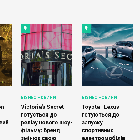
БІЗНЕС НОВИНИ
БІЗНЕС НОВИНИ
on
Victoria's Secret
Toyota і Lexus
готується до
готуються до
вий
релізу нового шоу-
запуску
фільму: бренд
спортивних
і
змінює свою
електромобілів