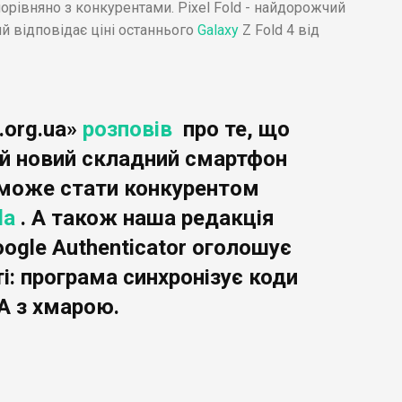
орівняно з конкурентами. Pixel Fold - найдорожчий
й відповідає ціні останнього
Galaxy
Z Fold 4 від
.org.ua»
розповів
про те, що
ій новий складний смартфон
й може стати конкурентом
la
. А також наша редакція
oogle Authenticator оголошує
і: програма синхронізує коди
A з хмарою.