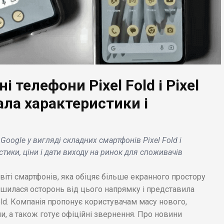
 телефони Pixel Fold і Pixel
ала характеристики і
ЕС НОВИНИ
БІЗНЕС НОВИНИ
ай імпортує 44
NASA і ЄКА
емні відеоігри і
обговорюють відправ
oogle у вигляді складних смартфонів Pixel Fold і
ає Tencent кілька
першого європейця н
истики, ціни і дати виходу на ринок для споживачів
нзій .
місяць .
віті смартфонів, яка обіцяє більше екранного простору
ишилася осторонь від цього напрямку і представила
ld. Компанія пропонує користувачам масу нового,
, а також готує офіційні звернення. Про новини