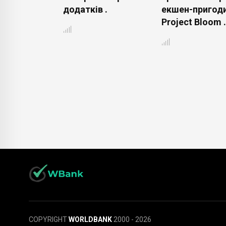
737 MAX .
додатків .
екшен-пригоди
Project Bloom .
COPYRIGHT
WORLDBANK
2000 - 2026