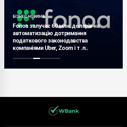
НОВИНИ
БІЗНЕС НОВ
залучає 60 млн. доларів на
атизацію дотримання
Підприємс
кового законодавства
49% акцій 
ями Uber, Zoom і т .п..
Media; акц