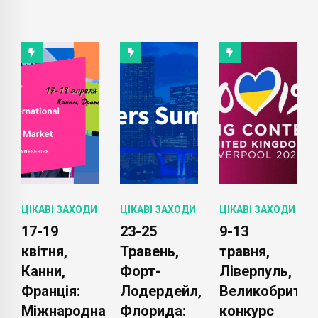
ЦІКАВІ ЗАХОДИ
ЦІКАВІ ЗАХОДИ
ЦІКАВІ ЗАХОДИ
23-25
9-13
10
Травень,
травня,
найочікуваніш
Форт-
Ліверпуль,
найбільших
Лодердейл,
Великобританія:
спортивних
на
Флорида:
конкурс
подій 2023