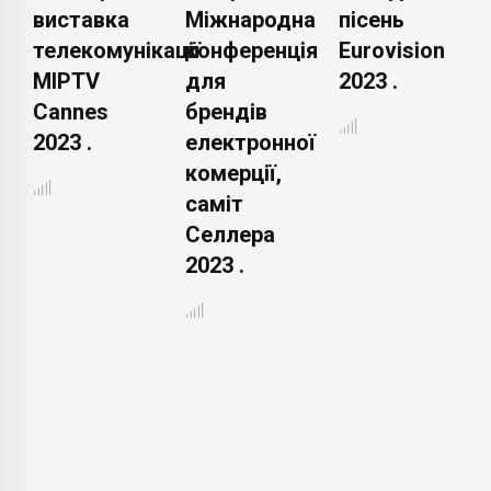
Міжнародна
пісень
року, які не
кації
конференція
Eurovision
можна
для
2023 .
пропустити
брендів
.
електронної
комерції,
саміт
Селлера
2023 .