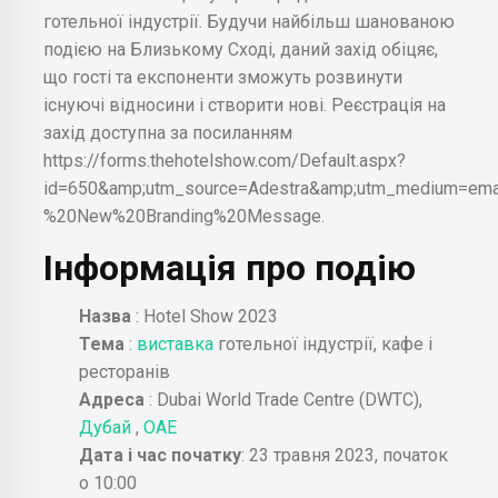
готельної індустрії. Будучи найбільш шанованою
подією на Близькому Сході, даний захід обіцяє,
що гості та експоненти зможуть розвинути
існуючі відносини і створити нові. Реєстрація на
захід доступна за посиланням
https://forms.thehotelshow.com/Default.aspx?
id=650&amp;utm_source=Adestra&amp;utm_medium=em
%20New%20Branding%20Message.
Інформація про подію
Назва
: Hotel Show 2023
Тема
:
виставка
готельної індустрії, кафе і
ресторанів
Адреса
: Dubai World Trade Centre (DWTC),
Дубай
,
ОАЕ
Дата і час початку
: 23 травня 2023, початок
о 10:00