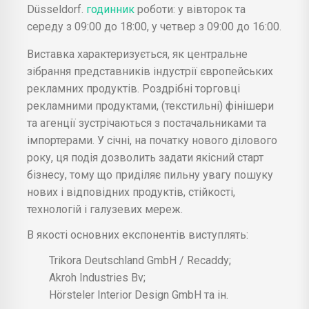
Düsseldorf.
годинник
роботи: у вівторок та
середу з 09:00 до 18:00, у четвер з 09:00 до 16:00.
Виставка характеризується, як центральне
зібрання представників індустрії європейських
рекламних продуктів. Роздрібні торговці
рекламними продуктами, (текстильні) фінішери
та агенції зустрічаються з постачальниками та
імпортерами. У січні, на початку нового ділового
року, ця подія дозволить задати якісний старт
бізнесу, тому що приділяє пильну увагу пошуку
нових і відповідних продуктів, стійкості,
технологій і галузевих мереж.
В якості основних експонентів виступлять:
Trikora Deutschland GmbH / Recaddy;
Akroh Industries Bv;
Hörsteler Interior Design GmbH та ін.