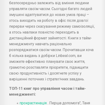
безпосередньо залежить від вміння людини
управляти своїм часом. Сьогодні багато людей
змушені адаптуватися до нових умов праці –
хтось виходить на роботу в офіс після довгої
перерви через скасування режиму самоізоляції,
а хтось навпаки повністю переходить в
дистанційний формат зайнятості. Книги з тайм-
менеджменту навчать раціонально
розпоряджатися своїм часом. Прочитавши хоча
б кілька видань з добірки Linbeal.com, ви
зможете ефективно планувати своє життя,
грамотно розставляти пріоритети, підвищити
свою продуктивність і досягнете успіху у
вирішенні поточних і стратегічних завдань.
ТОП-11 книг про управління часом і тайм-
менеджменті:
«
прокрастинація
. Перша допомога", Таня