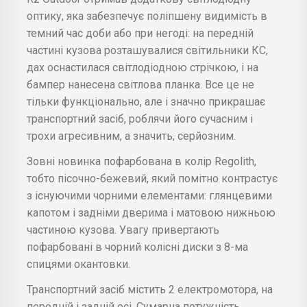
оптику, яка забезпечує поліпшену видимість в
темний час доби або при негоді: на передній
частині кузова розташувалися світильники КС,
дах оснастилася світлодіодною стрічкою, і на
бампер нанесена світлова планка. Все це не
тільки функціонально, але і значно прикрашає
транспортний засіб, роблячи його сучасним і
трохи агресивним, а значить, серйозним.
Зовні новинка пофарбована в колір Regolith,
тобто пісочно-бежевий, який помітно контрастує
з існуючими чорними елементами: глянцевими
капотом і задніми дверима і матовою нижньою
частиною кузова. Увагу привертають
пофарбовані в чорний колісні диски з 8-ма
спицями окантовки.
Транспортний засіб містить 2 електромотора, на
передній і задній осі. Сумарна потужність