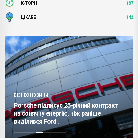
ІСТОРІЇ
187
ЦІКАВЕ
142
БІЗНЕС НОВИНИ
Porsche підписує 25-річний контракт
на сонячну енергію, ніж раніше
виділився Ford .