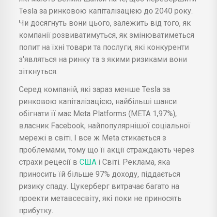
Tesla за ринковою капіталізацією до 2040 року.
Чи досягнуть вони цього, залежить від того, як
компанії розвиватимуться, як змінюватиметься
попит на їхні товари та послуги, які конкуренти
з'являться на ринку та з якими ризиками вони
зіткнуться.
Серед компаній, які зараз менше Tesla за
ринковою капіталізацією, найбільші шанси
обігнати її має Meta Platforms (META 1,97%),
власник Facebook, найпопулярнішої соціальної
мережі в світі. І все ж Meta стикається з
проблемами, тому що її акції страждають через
страхи рецесії в
США
і Світі. Реклама, яка
приносить їй більше 97% доходу, піддається
ризику спаду. Цукерберг витрачає багато на
проекти метавсесвіту, які поки не приносять
прибутку.