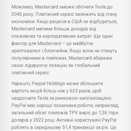
Можливо, Mastercard зможе обігнати Tesla до
2040 року. Платіжний сервіс залежить від стану
економіки. Якщо рецесія в США не відбудеться,
Mastercard матиме більше доходів від
споживчих та корпоративних витрат. Ще один
фактор для Mastercard – це майбутнє
криптовалют і блокчейна. Якщо вони не стануть
популярними в платежах, Mastercard збереже
свою лідируючу позицію як глобальний
платіжний сервіс.
Нарешті, Paypal Holdings може збільшити
вартість акцій більш ніж у 625 разів, щоб
наздогнати Tesla за ринковою капіталізацією.
PayPal має хороші показники роботи, наприклад,
загальний обсяг платежів TPV виріс до 1,36 тлрн.
доларів у 2022 році. Активні користувачі PayPal
роблять в середньому 51,4 транзакції за рік. Це