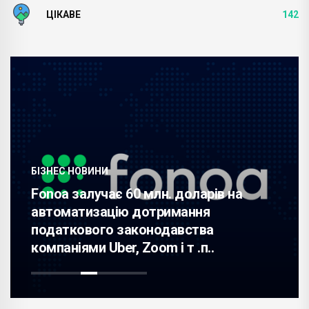
ЦІКАВЕ
142
БІЗНЕС НОВИНИ
Fonoa залучає 60 млн. доларів на
автоматизацію дотримання
податкового законодавства
компаніями Uber, Zoom і т .п..