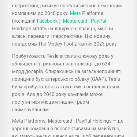
енергетики, ризикує поступитися місцем іншим
компаніям до 2040 року.
Meta
Platforms
(колишній
Facebook
),
Mastercard
і
PayPal
Holdings мітять на лідируючі позиції, маючи
власні переваги і перспективи. Цю новину
повідомив The Motley Fool 2 квітня 2023 року.
Прибутковість Tesla зіграла ключову роль у
збільшенні її ринкової капіталізації до 624
млрд.доларів. Спираючись на загальноприйняті
принципи бухгалтерського обліку (GAAP), Tesla
була прибутковою в кожному з останніх трьох
років. Але до 2040 року компанія може
поступитися місцем іншим трьом
найменуванням.
Meta Platforms, Mastercard і PayPal Holdings — це
хороші компанії з перспективами на майбутнє,
які мають великі шанси на те, щоб перевершити