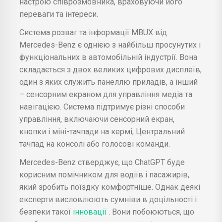
настрою співрозмовника, враховуючи його
переваги та інтереси.
Система розваг та інформації MBUX від
Mercedes-Benz є однією з найбільш просунутих і
функціональних в автомобільній індустрії. Вона
складається з двох великих цифрових дисплеїв,
один з яких служить панеллю приладів, а інший
– сенсорним екраном для управління медіа та
навігацією. Система підтримує різні способи
управління, включаючи сенсорний екран,
кнопки і міні-тачпади на кермі, Центральний
тачпад на консолі або голосові команди.
Mercedes-Benz стверджує, що ChatGPT буде
корисним помічником для водіїв і пасажирів,
який зробить поїздку комфортніше. Однак деякі
експерти висловлюють сумніви в доцільності і
безпеки такої
інновації
. Вони побоюються, що