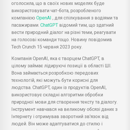
оголосила, що в своїх нових моделях буде
використовувати чат-бота, розробленого
компанією
OpenAI
, для спілкування з водіями та
пасажирами.
ChatGPT
відомий тим, що здатний
вести природний діалог на різні теми, реагувати
на голосові команди тощо. Новину повідомив
Tech Crunch 15 червня 2023 року.
Компанія OpenAI, яка є творцем ChatGPT, в
цілому займає лідируючі позиції в області ШІ.
Вона займається розробкою передових
технологій, які можуть бути корисні для
людства. ChatGPT, один із продуктів OpenAI,
використовує складні алгоритми обробки
природної мови для створення тексту та діалогу.
Інструмент навчався на великому обсязі даних з
Інтернету і отримував зворотний зв'язок від
людей. Він може адаптуватися до стилю і