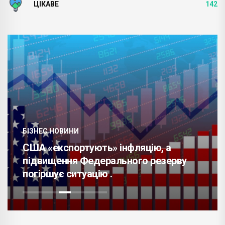
ЦІКАВЕ
142
БІЗНЕС НОВИНИ
США «експортують» інфляцію, а
підвищення Федерального резерву
погіршує ситуацію .