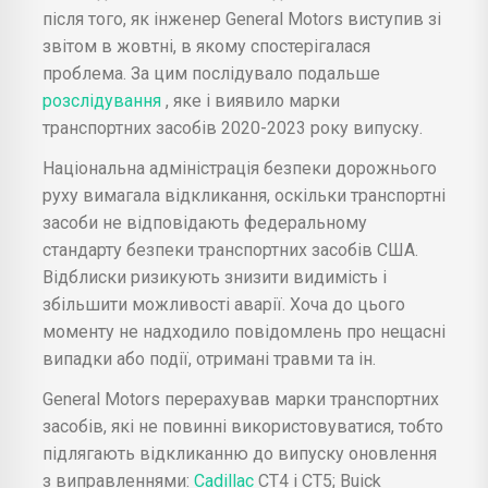
після того, як інженер General Motors виступив зі
звітом в жовтні, в якому спостерігалася
проблема. За цим послідувало подальше
розслідування
, яке і виявило марки
транспортних засобів 2020-2023 року випуску.
Національна адміністрація безпеки дорожнього
руху вимагала відкликання, оскільки транспортні
засоби не відповідають федеральному
стандарту безпеки транспортних засобів США.
Відблиски ризикують знизити видимість і
збільшити можливості аварії. Хоча до цього
моменту не надходило повідомлень про нещасні
випадки або події, отримані травми та ін.
General Motors перерахував марки транспортних
засобів, які не повинні використовуватися, тобто
підлягають відкликанню до випуску оновлення
з виправленнями:
Cadillac
CT4 і CT5; Buick