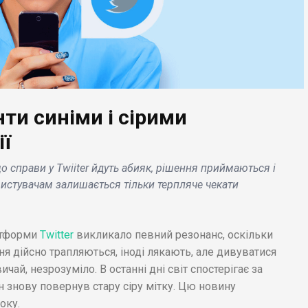
нти синіми і сірими
ЕС НОВИНИ
БІЗНЕС НОВИНИ
ї
mart і NECA
Google Workspace
о справи у Twiiter йдуть абияк, рішення приймаються і
ускають AutoT,
знаходиться під
ористувачам залишається тільки терпляче чекати
кетплейс цифрових
загрозою хакерської
дметів
атаки, попередили
кціонування .
дослідники Zscaler .
атформи
Twitter
викликало певний резонанс, оскільки
я дійсно трапляються, іноді лякають, але дивуватися
чай, незрозуміло. В останні дні світ спостерігає за
н знову повернув стару сіру мітку. Цю новину
оку.