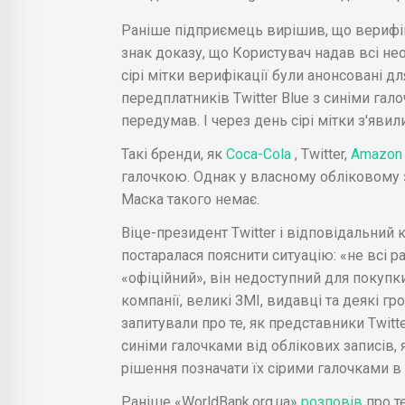
Раніше підприємець вирішив, що верифі
знак доказу, що Користувач надав всі нео
сірі мітки верифікації були анонсовані дл
передплатників Twitter Blue з синіми гало
передумав. І через день сірі мітки з'явил
Такі бренди, як
Coca-Cola
, Twitter,
Amazo
галочкою. Однак у власному обліковому з
Маска такого немає.
Віце-президент Twitter і відповідальний 
постаралася пояснити ситуацію: «не всі 
«офіційний», він недоступний для покупк
компанії, великі ЗМІ, видавці та деякі гр
запитували про те, як представники Twitte
синіми галочками від облікових записів, я
рішення позначати їх сірими галочками в з
Раніше «WorldBank.org.ua»
розповів
про т