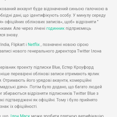
кований аккаунт буде відзначений синьою галочкою в
бхідні дані, що ідентифікують особу. У минулу середу
я» офіційних облікових записів«, щоб» відрізняти "
чками. Але через лічені
годинник
підприємець
ися знову.
n
India, Flipkart і
Netflix
, позначені новою сірою
аписі нового генерального директора Twitter Ілона
керівник проекту підписки Blue, Естер Кроуфорд
раніше перевірені облікові записи отримають ярлик
и. Отримають його урядові акаунти, комерційні
омадські діячі». Потім було додано, що багато людей
r збираються відрізняти підписників Twitter Blue з
кі підтверджені як офіційні. Тому і було прийнято
нак їх офіційності.
е, що
Ілон Маск
може зробити платною верифікацію