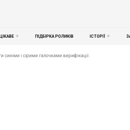
ЦІКАВЕ
ПІДБІРКА РОЛИКІВ
ІСТОРІЇ
З
ти синіми і сірими галочками верифікації .