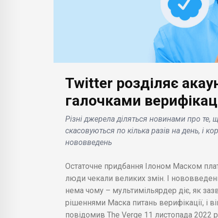
Twitter розділяє акау
БІЗН
галочками верифікаці
БІЗНЕС НОВИНИ
обірка
Wal
Різні джерела діляться новинами про те, щ
Netflix буде продавати
зап
скасовуються по кілька разів на день, і к
рію
подарункові карти та
мар
нововведень
ка
інші товари в магазинах
пре
Walmart .
коле
Остаточне придбання Ілоном Маском пл
люди чекали великих змін. І нововведенн
нема чому – мультимільярдер діє, як зазви
рішеннями Маска питань верифікації, і ві
повідомив The Verge 11 листопада 2022 р