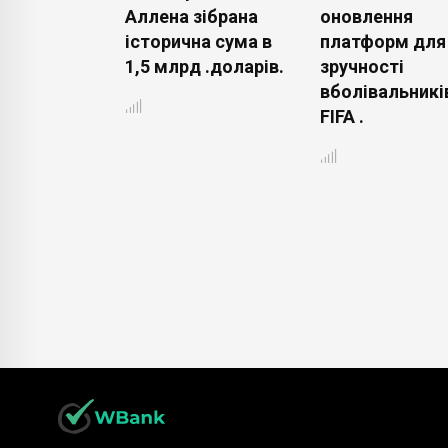
тувати
Аллена зібрана
оновлення
платежі на
історична сума в
платформ для
.
1,5 млрд .доларів.
зручності
вболівальникі
FIFA .