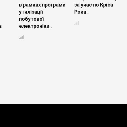
в рамках програми
за участю Кріса
утилізації
Рока .
побутової
в
електроніки .