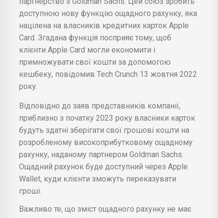
партнерство з Goldman Sachs. Цей союз зробить
доступною нову функцію ощадного рахунку, яка
націлена на власників кредитних карток Apple
Card. Згадана функція посприяє тому, щоб
клієнти Apple Card могли економити і
примножувати свої кошти за допомогою
кешбеку, повідомив Tech Crunch 13 жовтня 2022
року.
Відповідно до заяв представників компанії,
приблизно з початку 2023 року власники карток
будуть здатні зберігати свої грошові кошти на
розробленому високоприбутковому ощадному
рахунку, наданому партнером Goldman Sachs.
Ощадний рахунок буде доступний через Apple
Wallet, куди клієнти зможуть переказувати
гроші.
Важливо те, що зміст ощадного рахунку не має