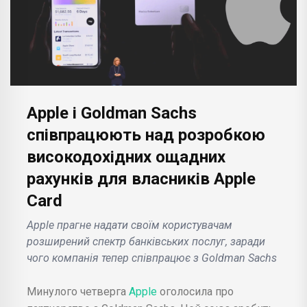
Apple і Goldman Sachs
співпрацюють над розробкою
високодохідних ощадних
рахунків для власників Apple
Card
Apple прагне надати своїм користувачам
розширений спектр банківських послуг, заради
чого компанія тепер співпрацює з Goldman Sachs
Минулого четверга
Apple
оголосила про