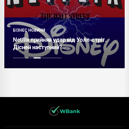
БІЗНЕС НОВИНИ
Netflix прийняв удар від Уолл-стріт.
Дісней наступний? .