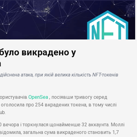
 було викрадено у
БІЗНЕС НОВИНИ
a
ЕС НОВИНИ
Foxconn починає
ійснена атака, при якій велика кількість NFT-токенів
le оновлює політику
співпрацювати з
 Store, збільшуючи
виробником мікросх
ві категорії аж до
для електромобілів
користувачів
OpenSea
, посіявши тривогу серед
ис. долар .
NXP Semiconductors .
 оголосила про 254 вкрадених токена, в тому числі
ub.
00 вечора і торкнулася щонайменше 32 аккаунта. Моллі
повідомила, загальна сума викраденого становить 1,7