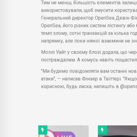
Тим не менш, більшість елементів залиши
використовували, щоб змусити користува
Генеральний директор OpenSea Девін Фін
OpenSea, його різних систем лістингу або
темп злому, сотні транзакцій за кілька г
напрямку, але поки ніякої взаємини не з
Моллі Уайт у своєму блозі додала, що че
постраждалим. А комусь навіть пощастило
"Ми будемо повідомляти вам останні нов
атаки", — написав Фінзер в Твіттері. "Як
корисною, будь ласка, напишіть в @opens