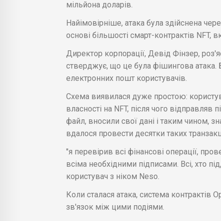
мільйона доларів.
Найімовірніше, атака була здійснена чер
основі більшості смарт-контрактів NFT, в
Директор корпорації, Девід Фінзер, роз'яс
стверджує, що це була фішингова атака. 
електронних пошт користувачів.
Схема виявилася дуже простою: користув
власності на NFT, після чого відправляв 
файл, вносили свої дані і таким чином, з
вдалося провести десятки таких транзакц
"я перевірив всі фінансові операції, про
всіма необхідними підписами. Всі, хто пі
користувач з ніком Neso.
Коли сталася атака, система контрактів 
зв'язок між цими подіями.