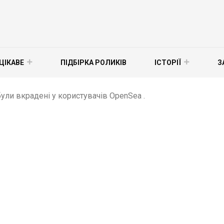
ЦІКАВЕ
ПІДБІРКА РОЛИКІВ
ІСТОРІЇ
З
були вкрадені у користувачів OpenSea .