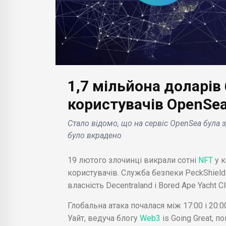
1,7 мільйона доларів
БІЗНЕС НОВИНИ
Lexus оголошує про
користувачів OpenSe
БІЗН
новинку у вигляді
Стало відомо, що на сервіс OpenSea була зд
ttica:
електромобіля UX300e,
App
було вкрадено
ив на
який з'явиться в
App
в Ray-
автосалонах у червні
ціно
19 лютого злочинці викрали сотні
NFT
у 
2023 року .
10 т
користувачів. Служба безпеки PeckShield
власність Decentraland і Bored Ape Yacht Cl
Глобальна атака почалася між 17:00 і 20:
Уайт, ведуча блогу
Web3
is Going Great, 