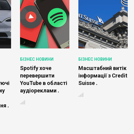
БІЗНЕС НОВИНИ
БІЗНЕС НОВИНИ
Spotify хоче
Масштабний витік
перевершити
інформації з Credit
уючі
YouTube в області
Suisse .
му
аудіореклами .
ня .