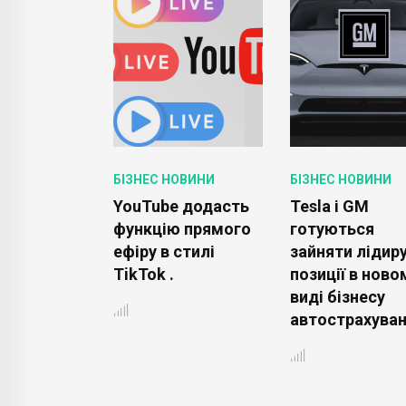
ОВИНИ
БІЗНЕС НОВИНИ
БІЗНЕС НОВИНИ
 Parker
YouTube додасть
Tesla і GM
скласти
функцію прямого
готуються
енцію
ефіру в стилі
зайняти лідир
uxottica .
TikTok .
позиції в ново
виді бізнесу
автострахуван