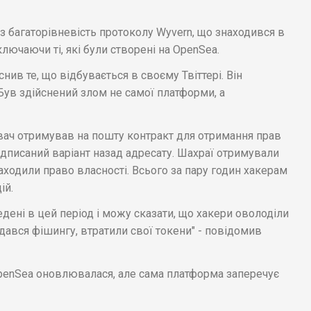
ез багаторівневість протоколу Wyvern, що знаходився в
ключаючи ті, які були створені на OpenSea.
нив те, що відбувається в своєму Твіттері. Він
Був здійснений злом не самої платформи, а
ач отримував на пошту контракт для отримання прав
підписаний варіант назад адресату. Шахраї отримували
находили право власності. Всього за пару годин хакерам
ій.
ведені в цей період і можу сказати, що хакери оволоділи
ддався фішингу, втратили свої токени" - повідомив
OpenSea оновлювалася, але сама платформа заперечує