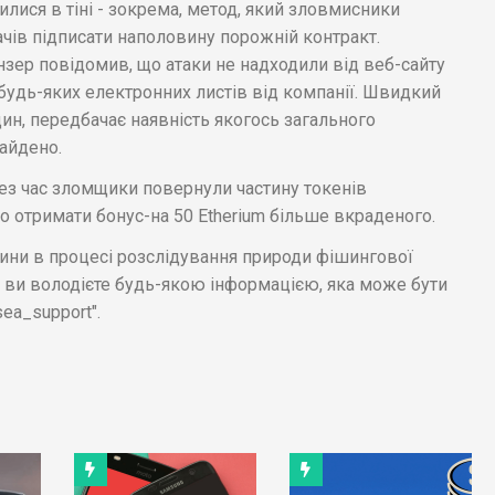
лися в тіні - зокрема, метод, який зловмисники
чів підписати наполовину порожній контракт.
зер повідомив, що атаки не надходили від веб-сайту
 будь-яких електронних листів від компанії. Швидкий
один, передбачає наявність якогось загального
найдено.
рез час зломщики повернули частину токенів
 отримати бонус-на 50 Etherium більше вкраденого.
ини в процесі розслідування природи фішингової
що ви володієте будь-якою інформацією, яка може бути
ea_support".