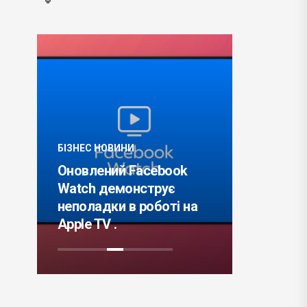
ТРЕНДИ
БІЗНЕС НОВИНИ
Самороз
Оновлений Facebook
таке і з
ем
Watch демонструє
Види, сп
неполадки в роботі на
методик
Apple TV .
експертів