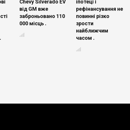
ві
Chevy Silverado EV
іпотеці і
від GM вже
рефінансування не
сті
заброньовано 110
повинні різко
000 місць .
зрости
найближчим
.
часом .