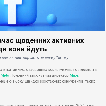
ачає щоденних активних
ЕС НОВИНИ
e анонсує
уди вони йдуть
зпечення навігації
БІЗНЕС НОВИНИ
и все частіше віддають перевагу Тіктоку
 смартфона в
мобілях Volvo і
Red Bull виграв Гран-п
ю втратив число щоденних користувачів, повідомила в
estar 2, що мають
США, став володаре
и
Meta
. Головний виконавчий директор
Марк
oid Automotive .
Кубка конструкторів F
нцією з боку швидко зростаючих конкурентів, таких
енних користувачів за останні три місяці 2021 року,