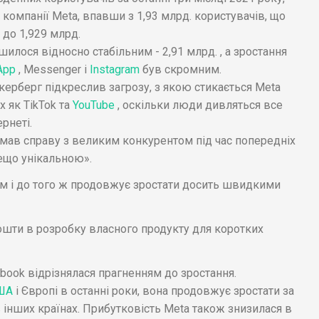
 компанії Meta, впавши з 1,93 млрд. користувачів, що
 до 1,929 млрд.
илося відносно стабільним - 2,91 млрд. , а зростання
App
, Messenger і
Instagram
був скромним.
укерберг підкреслив загрозу, з якою стикається Meta
 як TikTok та
YouTube
, оскільки люди дивляться все
рнеті.
 мав справу з великим конкурентом під час попередніх
дещо унікальною».
м і до того ж продовжує зростати досить швидкими
кошти в розробку власного продукту для коротких
cebook відрізнялася прагненням до зростання.
ША
і Європі в останні роки, вона продовжує зростати за
 інших країнах. Прибутковість Meta також знизилася в