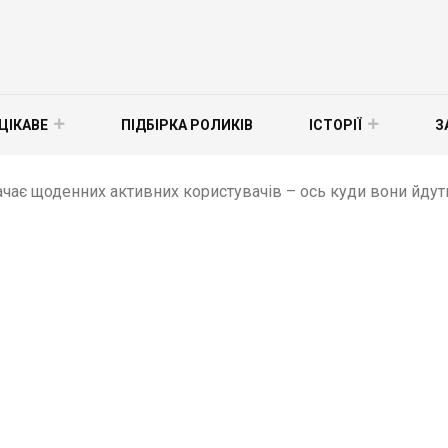
ЦІКАВЕ
ПІДБІРКА РОЛИКІВ
ІСТОРІЇ
З
чає щоденних активних користувачів – ось куди вони йдуть