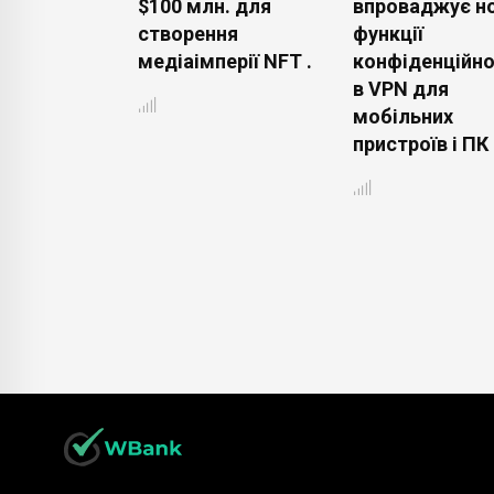
, що
$100 млн. для
впроваджує но
ня
створення
функції
ї плати
медіаімперії NFT .
конфіденційно
н
в VPN для
нитися в
мобільних
ці .
пристроїв і ПК 