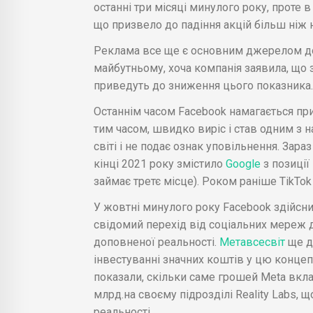
останні три місяці минулого року, проте 
що призвело до падіння акцій більш ніж 
Реклама все ще є основним джерелом до
майбутньому, хоча компанія заявила, що 
приведуть до зниження цього показника.
Останнім часом Facebook намагається прив
тим часом, швидко виріс і став одним з 
світі і не подає ознак уповільнення. Зараз
кінці 2021 року змістило
Google
з позиці
займає третє місце). Роком раніше TikTok
У жовтні минулого року Facebook здійсн
свідомий перехід від соціальних мереж до
доповненої реальності.
Метавсесвіт
ще д
інвестуванні значних коштів у цю конце
показали, скільки саме грошей Meta вкла
млрд.на своєму підрозділі Reality Labs,
реальності.