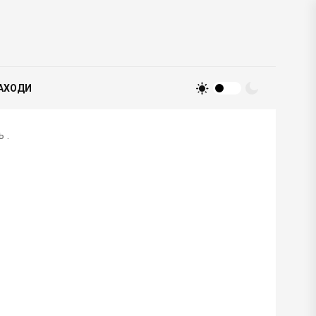
АХОДИ
 .