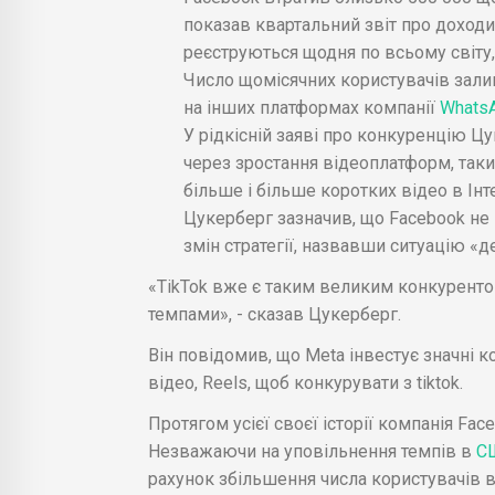
показав квартальний звіт про доходи
реєструються щодня по всьому світу,
Число щомісячних користувачів залиш
на інших платформах компанії
Whats
У рідкісній заяві про конкуренцію Ц
через зростання відеоплатформ, таких
більше і більше коротких відео в Інте
Цукерберг зазначив, що Facebook не
змін стратегії, назвавши ситуацію «
«TikTok вже є таким великим конкуренто
темпами», - сказав Цукерберг.
Він повідомив, що Meta інвестує значні 
відео, Reels, щоб конкурувати з tiktok.
Протягом усієї своєї історії компанія Fa
Незважаючи на уповільнення темпів в
С
рахунок збільшення числа користувачів в