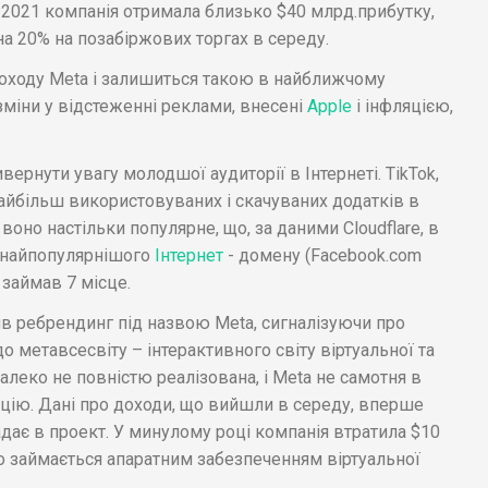
в 2021 компанія отримала близько $40 млрд.прибутку,
на 20% на позабіржових торгах в середу.
ходу Meta і залишиться такою в найближчому
зміни у відстеженні реклами, внесені
Apple
і інфляцією,
ернути увагу молодшої аудиторії в Інтернеті. TikTok,
найбільш використовуваних і скачуваних додатків в
 воно настільки популярне, що, за даними Cloudflare, в
ї найпопулярнішого
Інтернет
- домену (Facebook.com
 займав 7 місце.
ив ребрендинг під назвою Meta, сигналізуючи про
 метавсесвіту – інтерактивного світу віртуальної та
алеко не повністю реалізована, і Meta не самотня в
пцію. Дані про доходи, що вийшли в середу, вперше
дає в проект. У минулому році компанія втратила $10
 що займається апаратним забезпеченням віртуальної