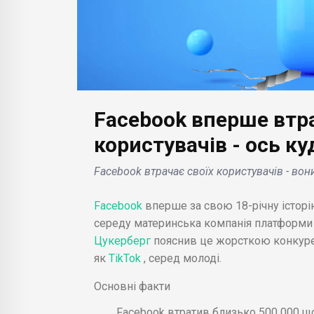
Facebook вперше втр
БІЗНЕС НОВИНИ
БІЗН
Motorola анонсує новий
Waz
користувачів - ось к
складаний смартфон
забе
Facebook втрачає своїх користувачів - вон
Razr: екран з
без
-15
рекордною частотою
авто
Facebook
вперше за свою 18-річну історі
ентів
оновлення і потужний
Pol
середу материнська компанія платформ
ту .
процесор .
Andr
Цукерберг
пояснив це жорсткою конкуре
як
TikTok
, серед молоді.
Основні факти
Facebook втратив близько 500 000 щод