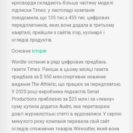
кросворди складають більшу частину моделі
підписки Times: у листопаді компанія
повідомила, що 135 тис.з 455 тис. цифрових
передплатників, яких вона додала в третьому
кварталі, прийшли з сайтів ігор, кулінарії і
оглядів продуктів.
Основна
історія
Wordle-остання в ряді цифрових придбань
газети Times. Раніше в цьому місяці газета
придбала за $ 550 млн.спортивне новинне
видання The Athletic, що працює за передплатою.
У 2020 році-виробника подкастів Serial
Productions приблизно за $25 млн.і за «певну»
суму купила додаток Audm, яке перетворює
довгі журналістські статті в аудіозаписи. У серпні
минулого року компанія перевела свій сайт
оглядів споживчих товарів Wirecutter, який вона