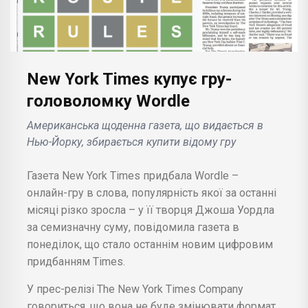
New York Times купує гру-
головоломку Wordle
Американська щоденна газета, що видається в
Нью-Йорку, збирається купити відому гру
Газета New York Times придбала Wordle –
онлайн-гру в слова, популярність якої за останні
місяці різко зросла – у її творця Джоша Уордла
за семизначну суму, повідомила газета в
понеділок, що стало останнім новим цифровим
придбанням Times.
У прес-релізі The New York Times Company
говориться, що вона не буде змінювати формат