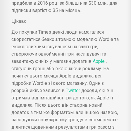
придбала в 2016 році за більш ніж $30 млн., для
підписки вартістю $5 на місяць.
Цікаво
До покупки Times деякі люди намагалися
скористатися безкоштовною моделлю Wordle та
ексклюзивним існуванням на сайті гри,
створюючи однойменні ігри-наслідувачі та
завантажуючи їх у магазин додатків
Apple
,
стягуючи гроші або включаючи рекламу. На
початку цього місяця Apple видалила всі
підробки Wordle зі свого магазину. Один з
розробників хвалився в
Twitter
доходи, які він
отримав від імітаційної гри до того, як Apple її
видалила. Після цього він створив новий
додаток з тим же форматом, але іншою назвою,
наслідуючи популярному тренду в соцмережах-
ділитися щоденними результатами гри разом з