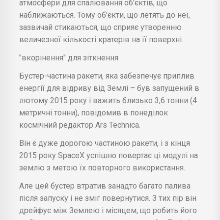
атмосфери для спалювання об'єктів, що
наближаються. Тому об'єкти, що летять до неї,
зазвичай стикаються, що сприяє утворенню
величезної кількості кратерів на її поверхні.
"вкорінення" для зіткнення
Бустер-частина ракети, яка забезпечує приплив
енергії для відриву від Землі – був запущений в
лютому 2015 року і важить близько 3,6 тонни (4
метричні тонни), повідомив в понеділок
космічний редактор Ars Technica.
Він є дуже дорогою частиною ракети, і з кінця
2015 року SpaceX успішно повертає ці модулі на
землю з метою їх повторного використання.
Але цей бустер втратив занадто багато палива
після запуску і не зміг повернутися. З тих пір він
дрейфує між Землею і місяцем, що робить його