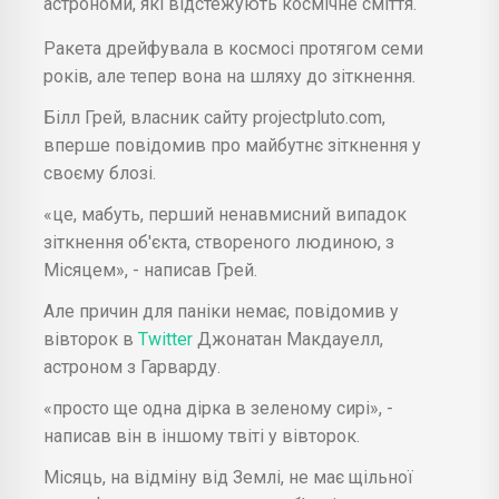
астрономи, які відстежують космічне сміття.
Ракета дрейфувала в космосі протягом семи
років, але тепер вона на шляху до зіткнення.
Білл Грей, власник сайту projectpluto.com,
вперше повідомив про майбутнє зіткнення у
своєму блозі.
«це, мабуть, перший ненавмисний випадок
зіткнення об'єкта, створеного людиною, з
Місяцем», - написав Грей.
Але причин для паніки немає, повідомив у
вівторок в
Twitter
Джонатан Макдауелл,
астроном з Гарварду.
«просто ще одна дірка в зеленому сирі», -
написав він в іншому твіті у вівторок.
Місяць, на відміну від Землі, не має щільної