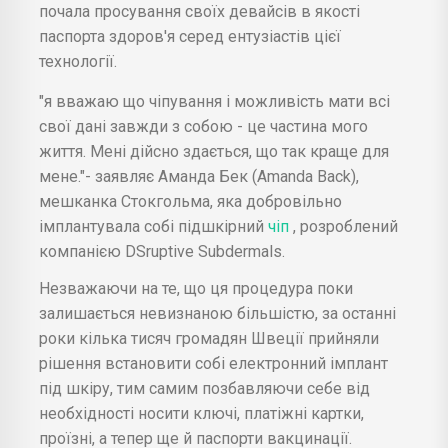
почала просування своїх девайсів в якості
паспорта здоров'я серед ентузіастів цієї
технології.
"я вважаю що чіпування і можливість мати всі
свої дані завжди з собою - це частина мого
життя. Мені дійсно здається, що так краще для
мене."- заявляє Аманда Бек (Amanda Back),
мешканка Стокгольма, яка добровільно
імплантувала собі підшкірний
чіп
, розроблений
компанією DSruptive Subdermals.
Незважаючи на те, що ця процедура поки
залишається невизнаною більшістю, за останні
роки кілька тисяч громадян Швеції прийняли
рішення встановити собі електронний імплант
під шкіру, тим самим позбавляючи себе від
необхідності носити ключі, платіжні картки,
проїзні, а тепер ще й паспорти вакцинації.