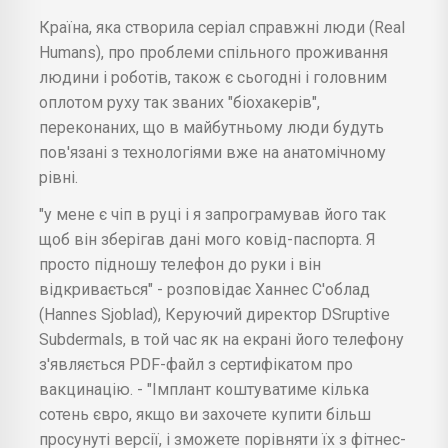
Країна, яка створила серіал справжні люди (Real
Humans), про проблеми спільного проживання
людини і роботів, також є сьогодні і головним
оплотом руху так званих "біохакерів",
переконаних, що в майбутньому люди будуть
пов'язані з технологіями вже на анатомічному
рівні.
"у мене є чіп в руці і я запрограмував його так
щоб він зберігав дані мого ковід-паспорта. Я
просто підношу телефон до руки і він
відкривається" - розповідає Ханнес С'облад
(Hannes Sjoblad), Керуючий директор DSruptive
Subdermals, в той час як на екрані його телефону
з'являється PDF-файл з сертифікатом про
вакцинацію. - "Імплант коштуватиме кілька
сотень євро, якщо ви захочете купити більш
просунуті версії, і зможете порівняти їх з фітнес-