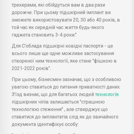
трекерами, які обійдуться вам в два рази
дорожче. При цьому підшкірний імплант ви
зможете використовувати 20, 30 або 40 років, в
той час як середній час життя будь-якого
гаджета становить 3-4 роки."
Для С'облада підшкірні ковідні паспорти - це
всього лише ще одне можливе застосування
створеної ним технології, яке стане "фішкою в
2021-2022 років".
При цьому, бізнесмен зазначає, що з особливою
увагою ставиться до питання приватності даних.
З'їзд визнає, що для багатьох людей
технологія
підшкірних чіпів залишається "страшною
технологією стеження" , але стверджує що
ставитися до імплантатів слід як до звичайного
документа ідентифікує особу: