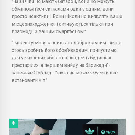
"наші чіпи не мають батарей, вони не можуть
обмінюватися сигналами один з одним, вони
просто неактивні. Вони ніколи не виявлять ваше
місцезнаходження, і активуються тільки при
взаємодії з вашим смартфоном."
"імплантування є повністю добровільним і якщо
хтось зробить його обов'язковим, припустимо,
для ув'язнених або літніх людей в будинках
престарілих, я першим вийду на барикади"-
запевняє С'облад - "ніхто не може змусити вас
встановити чіп."