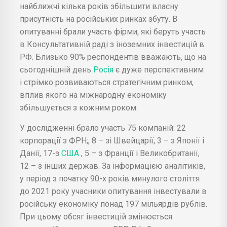
найближчі кілька років збільшити власну
присутність на російських ринках збуту. В
опитуванні брали участь фірми, які беруть участь
в Консультативній раді з іноземних інвестицій в
РФ. Близько 90% респондентів вважають, що на
сьогоднішній день
Росія
є дуже перспективним
і стрімко розвиваються стратегічним ринком,
вплив якого на міжнародну економіку
збільшується з кожним роком.
У дослідженні брало участь 75 компаній: 22
корпорації з ФРН;, 8 – зі Швейцарії, 3 – з Японії і
Данії, 17-з
США
, 5 – з Франції і Великобританії,
12 – з інших держав. За інформацією аналітиків,
у період з початку 90-х років минулого століття
до 2021 року учасники опитування інвестували в
російську економіку понад 197 мільярдів рублів.
При цьому обсяг інвестицій змінюється