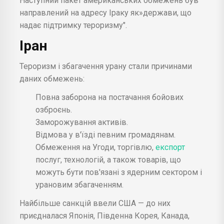
Наступний пакет американських обмежень був
направлений на адресу Іраку як»держави, що
надає підтримку тероризму".
Іран
Тероризм і збагачення урану стали причинами
даних обмежень:
Повна заборона на постачання бойових
озброєнь.
Заморожування активів.
Відмова у в'їзді певним громадянам.
Обмеження на Угоди, торгівлю,
експорт
послуг, технологій, а також товарів, що
можуть бути пов'язані з ядерним сектором і
урановим збагаченням.
Найбільше санкцій ввели США — до них
приєдналася Японія, Південна Корея, Канада,