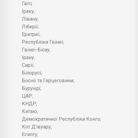
Гаїті;
Іраку;
Лівану;
Ліберії;
Еритреї;
Республіки Гвінеї;
Гвінеї-Бісау;
Ірану;
Сирії;
Білорусі;
Боснії та Герцеговини;
Бурунді;
ЦАР;
КНДР;
Китаю;
Демократичної Республіки Конго;
Кот Д'івуару;
Єгипту;