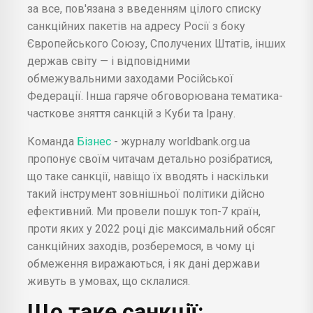
за все, пов'язана з введенням цілого списку
санкційних пакетів на адресу Росії з боку
Європейського Союзу, Сполучених Штатів, інших
держав світу — і відповідними
обмежувальними заходами Російської
Федерації. Інша гаряче обговорювана тематика-
часткове зняття санкцій з Куби та Ірану.
Команда
Бізнес
- журналу worldbank.org.ua
пропонує своїм читачам детально розібратися,
що таке санкції, навіщо їх вводять і наскільки
такий інструмент зовнішньої політики дійсно
ефективний. Ми провели пошук топ-7 країн,
проти яких у 2022 році діє максимальний обсяг
санкційних заходів, розберемося, в чому ці
обмеження виражаються, і як дані держави
живуть в умовах, що склалися.
Що таке санкції: