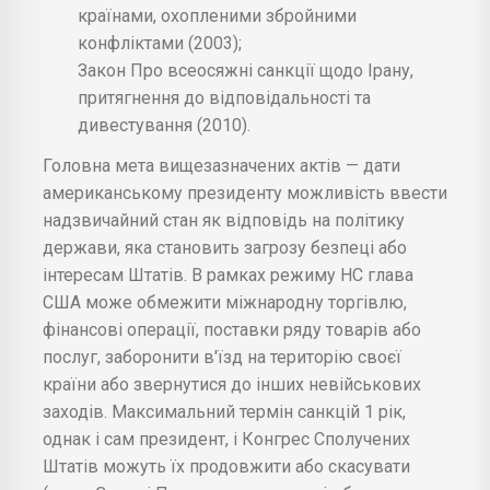
країнами, охопленими збройними
конфліктами (2003);
Закон Про всеосяжні санкції щодо Ірану,
притягнення до відповідальності та
дивестування (2010).
Головна мета вищезазначених актів — дати
американському президенту можливість ввести
надзвичайний стан як відповідь на політику
держави, яка становить загрозу безпеці або
інтересам Штатів. В рамках режиму НС глава
США може обмежити міжнародну торгівлю,
фінансові операції, поставки ряду товарів або
послуг, заборонити в'їзд на територію своєї
країни або звернутися до інших невійськових
заходів. Максимальний термін санкцій 1 рік,
однак і сам президент, і Конгрес Сполучених
Штатів можуть їх продовжити або скасувати