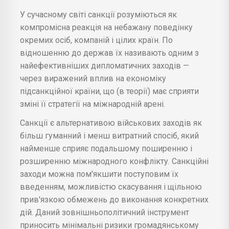
У сучасному світі санкції розуміються як
компромісна реакція на небажану поведінку
окремих осіб, компаній і цілих країн. По
відношенню до держав їх називають одним з
найефективніших дипломатичних заходів —
через виражений вплив на економіку
підсанкційної країни, що (в теорії) має сприяти
зміні її стратегії на міжнародній арені.
Санкції є альтернативою військових заходів як
більш гуманний і менш витратний спосіб, який
найменше сприяє подальшому поширенню і
розширенню міжнародного конфлікту. Санкційні
заходи можна пом'якшити поступовим їх
введенням, можливістю скасування і щільною
прив'язкою обмежень до виконання конкретних
дій. Даний зовнішньополітичний інструмент
приносить мінімальні ризики громадянському