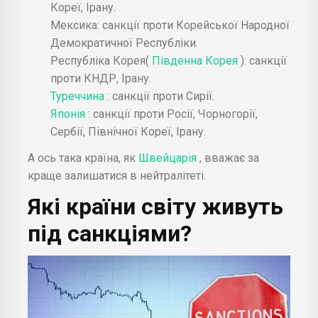
Кореї, Ірану.
Мексика: санкції проти Корейської Народної
Демократичної Республіки.
Республіка Корея(
Південна Корея
): санкції
проти КНДР, Ірану.
Туреччина
: санкції проти Сирії.
Японія
: санкції проти Росії, Чорногорії,
Сербії, Північної Кореї, Ірану.
А ось така країна, як
Швейцарія
, вважає за
краще залишатися в нейтралітеті.
Які
країни світу
живуть
під санкціями?