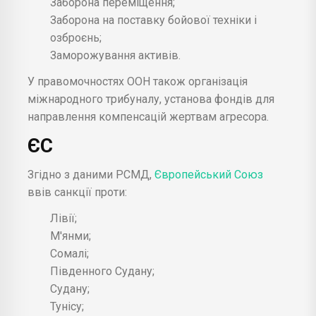
Заборона переміщення;
Заборона на поставку бойової техніки і
озброєнь;
Заморожування активів.
У правомочностях ООН також організація
міжнародного трибуналу, установа фондів для
направлення компенсацій жертвам агресора.
ЄС
Згідно з даними РСМД,
Європейський Союз
ввів санкції проти:
Лівії;
М'янми;
Сомалі;
Південного Судану;
Судану;
Тунісу;