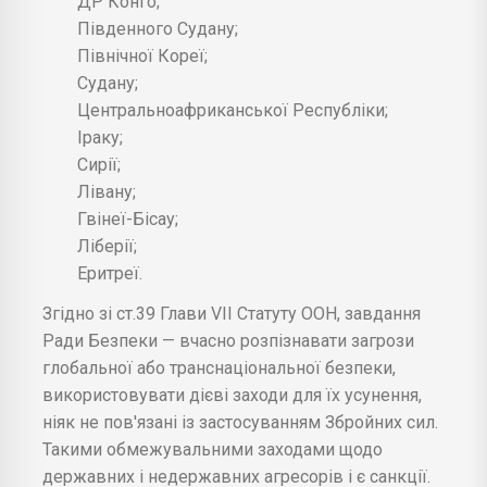
ДР Конго;
Південного Судану;
Північної Кореї;
Судану;
Центральноафриканської Республіки;
Іраку;
Сирії;
Лівану;
Гвінеї-Бісау;
Ліберії;
Еритреї.
Згідно зі ст.39 Глави VII Статуту ООН, завдання
Ради Безпеки — вчасно розпізнавати загрози
глобальної або транснаціональної безпеки,
використовувати дієві заходи для їх усунення,
ніяк не пов'язані із застосуванням Збройних сил.
Такими обмежувальними заходами щодо
державних і недержавних агресорів і є санкції.