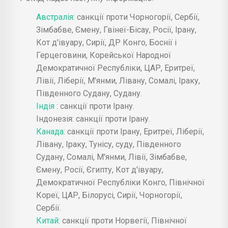
Австралія
: санкції проти Чорногорії, Сербії,
Зімбабве, Ємену, Гвінеї-Бісау, Росії, Ірану,
Кот д'івуару, Сирії, ДР Конго, Боснії і
Герцеговини, Корейської Народної
Демократичної Республіки, ЦАР, Еритреї,
Лівії, Ліберії, М'янми, Лівану, Сомалі, Іраку,
Південного Судану, Судану.
Індія
: санкції проти Ірану.
Індонезія: санкції проти Ірану.
Канада
: санкції проти Ірану, Еритреї, Ліберії,
Лівану, Іраку, Тунісу, суду, Південного
Судану, Сомалі, М'янми, Лівії, Зімбабве,
Ємену, Росії, Єгипту, Кот д'івуару,
Демократичної Республіки Конго, Північної
Кореї, ЦАР, Білорусі, Сирії, Чорногорії,
Сербії.
Китай
: санкції проти Норвегії, Північної