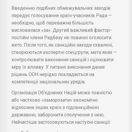
Введенню подібних обмежувальних заходів
передує голосування країн-учасників Ради —
необхідно, щоб переважна більшість
висловилася «за». Другий важливий фактор-
постійні члени Радбезу не повинні оголосити
вето. Після того, як санкційні заходи схвалені,
створюються експертні спецгрупи, мета яких —
контролювати виконання санкцій і оцінювати
міру їх впливу. У питанні виконання даних
рішень ООН нерідко покладається на
компетенції національних урядів.
Організація Об'єднаних Націй може повністю
або частково «заморозити» економічні
відносини інших країн з підсанкційною
державою, заборонити сполучення з нею.
Найчастіше застосовуються наступні санкції: