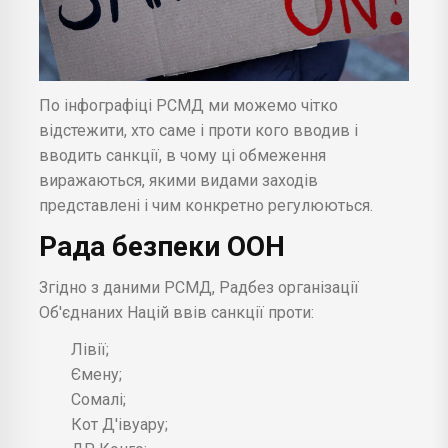
По інфографіці РСМД ми можемо чітко
відстежити, хто саме і проти кого вводив і
вводить санкції, в чому ці обмеження
виражаються, якими видами заходів
представлені і чим конкретно регулюються.
Рада безпеки
ООН
Згідно з даними РСМД, Радбез організації
Об'єднаних Націй ввів санкції проти:
Лівії;
Ємену;
Сомалі;
Кот Д'івуару;