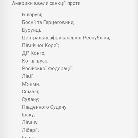
Америки ввели санкції проти:
Білорусі;
Боснії та Герцеговини;
Бурунді;
Центральноафриканської Республіки;
Північної Кореї;
ДР Конго;
Кот д'івуар;
Російської Федерації;
Лівії;
М'янми;
Сомалі;
Судану;
Південного Судану;
Іраку;
Лівану;
Ліберії;
Ірану;