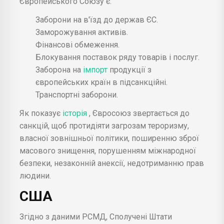
Європейського Союзу є:
Заборони на в'їзд до держав ЄС.
Заморожування активів.
Фінансові обмеження.
Блокування поставок ряду товарів і послуг.
Заборона на
імпорт
продукції з
європейських країн в підсанкційні.
Транспортні заборони.
Як показує
історія
, Євросоюз звертається до
санкцій, щоб протидіяти загрозам тероризму,
власної зовнішньої політики, поширенню зброї
масового знищення, порушенням міжнародної
безпеки, незаконній анексії, недотриманню прав
людини.
США
Згідно з даними РСМД, Сполучені Штати