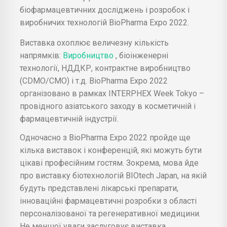
біофармацевтичних досліджень і розробок і
виробничих технологій BioPharma Expo 2022.
Виставка охоплює величезну кількість
напрямків:
Виробництво
, біоінженерні
технології, НДДКР, контрактне виробництво
(CDMO/CMO) і т.д. BioPharma Expo 2022
організовано в рамках INTERPHEX Week Tokyo –
провідного азіатського заходу в косметичній і
фармацевтичній індустрії.
Одночасно з BioPharma Expo 2022 пройде ще
кілька виставок і конференцій, які можуть бути
цікаві професійним гостям. Зокрема, мова йде
про виставку біотехнологій BIOtech Japan, на якій
будуть представлені лікарські препарати,
інноваційні фармацевтичні розробки з області
персоналізованої та регенеративної медицини.
Не меншої уваги заслуговує виставка