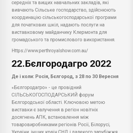
середніх та вищих навчальних закладів, які
вивчають Сільське господарство, здійснюють
координацію сільськогосподарської програми
для початкових шкіл, надають послуги на
виставковому майданчику Клермонта для
громадського та промислового використання.
Https://www.perthroyalshow.com.au/
22.Бєлгородагро 2022
Де і коли: Росія, Бєлгород, з 28 по 30 Вересня
«Бєлгородагро» - це провідний
СІЛЬСЬКОГОСПОДАРСЬКИЙ форум
Бєлгородської області. Ключовою метою
виставки є залучення в регіон новітніх
досягнень АПК, встановлення між
товаровиробниками регіонів Росії, Білорусі,
України, інших країн СНД і далекого зарубіжжя