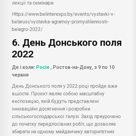
лекції та семінари.
Https://www.belinterexpo.by/events/vystavki-v-
belarusi/vystavka-agrarnoy-promyshlennosti-
belagro-2022/
6. День Донського поля
2022
Де і коли:
Росія
, Ростов-на-Дону, з 9 по 10
червня
День Донського поля у 2022 році пройде вже
вшосте. Проект являє собою масштабну
експозицію, якій будуть представлені
інноваційні досягнення і розробки
сільськогосподарської галузі. Захід приурочено
до початку передпосівних робіт, що дозволяє
збирати на одному майданчику авторитетних