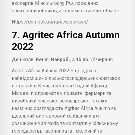
експертів Мінсільгоспу РФ, провідних
сільгоспвиробників, агрономів і вчених області.
Https://don-pole.ru/ru/uchastnikam/
7. Agritec Africa Autumn
2022
Де і коли: Кенія, Найробі, з 15 по 17 червня
Agritec Africa Autumn 2022 – це одна з
найвідоміших сільськогосподарських виставок
не тільки в Кенії, а й у всій Східній Африці.
Місцеві підприємства, приватні фермери та
виробники сільськогосподарської техніки
незмінно розглядають Agritec Africa Autumn як
ідеальний виставковий майданчик для
розширення зв'язків та контактів у сільському
господарстві, тваринництві, молочній та