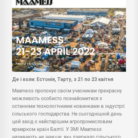
Де і коли: Естонія, Тарту, з 21 по 23 квітня
Maamess пропонує своїм учасникам прекрасну
можливість особисто познайомитися з
останніми технологічними новинками в індустрії
сільського господарства. На сьогоднішній день
цей захід є найстарішим агропромисловим
ярмарком країн Балтії. У ЗМІ Maamess
називають не інакше, як» дзеркало сільського