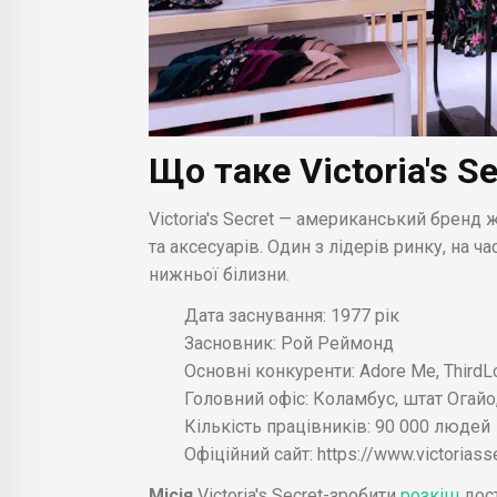
Що таке Victoria's S
Victoria's Secret — американський бренд 
та аксесуарів. Один з лідерів ринку, на 
нижньої білизни.
Дата заснування: 1977 рік
Засновник: Рой Реймонд
Основні конкуренти: Adore Me, ThirdLo
Головний офіс: Коламбус, штат Огайо
Кількість працівників: 90 000 людей
Офіційний сайт: https://www.victoriass
Місія
Victoria's Secret-зробити
розкіш
дос