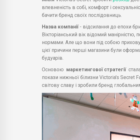
впевненість в собі, комфорт і сексуальніст
бачити бренд своїх послідовниць.
Назва компанії
- відсилання до епохи бри
Вікторіанський вік відомий манірністю,
нормами. Але що вони під собою приховув
цієї причини перші магазини були оформл
будуарів.
Основою
маркетингової стратегії
стал
покази нижньої білизни Victoria's Secret
світову славу і зробили бренд глобальни