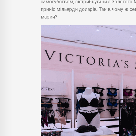
самогубством, зістрибнувши з Золотого 
приніс мільярди доларів. Так в чому ж сек
марки?