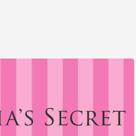
БІЗНЕС НОВИ
БІЗНЕС НОВИНИ
Співробіт
Саудівська Аравія
ізраїльсь
виділить 38 млрд.
виявили н