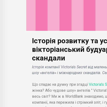
кових шоу без
особистих позик для
 доплати .
заможних клієнтів .
Історія розвитку та ус
вікторіанський будуа
скандали
Історія компанії Victoria's Secret від мале
шоу «ангелів» і міжнародних скандалів. Се
Що спадає на думку при згадці
Victoria's 
жінка? Або чудове шоу» ангелів " Victoria
весь світ? Ми ж в WorldBank знаходимо, щ
компанії, яка пережила і стрімкий зліт, і 