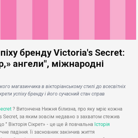
доларів на розвиток
начерки в 
кіберспорту .
Модільяні 
піху бренду Victoria's Secret:
р,» ангели", міжнародні
нького магазинчика в вікторіанському стилі до всесвітніх
крети успіху бренду і його сучасний стан справ
Secret
? Витончена Нижня білизна, про яку мріє кожна
's Secret, за яким зовсім недавно з захватом стежив
о " Вікторія Сікрет» - це ще й повчальна
Історія
гучне падіння. Її засновник закінчив життя