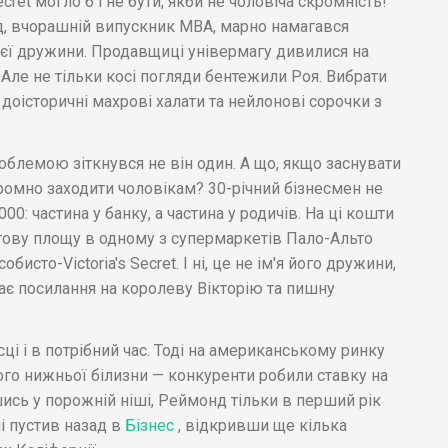
cret могло б і не бути, якби не чоловіча скромність!
нд, вчорашній випускник MBA, марно намагався
оєї дружини. Продавщиці універмагу дивилися на
 Але не тільки косі погляди бентежили Роя. Вибрати
доісторичні махрові халати та нейлонові сорочки з
блемою зіткнувся не він один. А що, якщо заснувати
оромно заходити чоловікам? 30-річний бізнесмен не
00: частина у банку, а частина у родичів. На ці кошти
ргову площу в одному з супермаркетів Пало-Альто
исто-Victoria's Secret. І ні, це не ім'я його дружини,
ає посилання на королеву Вікторію та пишну
ісці і в потрібний час. Тоді на американському ринку
ого нижньої білизни — конкуренти робили ставку на
шись у порожній ніші, Реймонд тільки в перший рік
і пустив назад в
Бізнес
, відкривши ще кілька