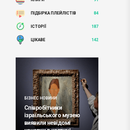
ПІДБІРКА ПЛЕЙЛІСТІВ
84
ІСТОРІЇ
187
ЦІКАВЕ
142
НИ
ники
БІЗНЕС НОВИНИ
кого музею
евідомі
NASA планує