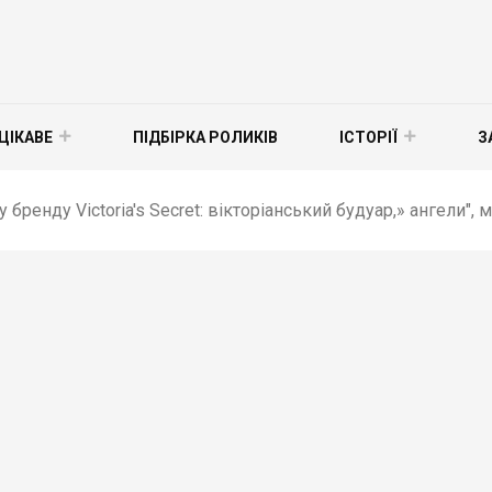
ЦІКАВЕ
ПІДБІРКА РОЛИКІВ
ІСТОРІЇ
З
ху бренду Victoria's Secret: вікторіанський будуар,» ангели",