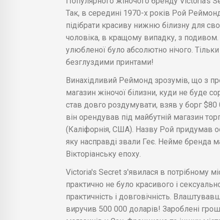
Популярного жіночого бренду Victoria's Se
Так, в середині 1970-х років Рой Реймо
підібрати красиву нижню білизну для св
чоловіка, в кращому випадку, з подивом.
улюбленої було абсолютно нічого. Тільки 
безглуздими принтами!
Винахідливий Реймонд зрозумів, що з про
магазин жіночої білизни, куди не буде с
став довго роздумувати, взяв у борг $80 0
він орендував під майбутній магазин то
(Каліфорнія, США). Назву Рой придумав особ
яку насправді звали Геє. Нейме бренда м
Вікторіанську епоху.
Victoria's Secret з'явилася в потрібному м
практично не було красивого і сексуальн
практичність і довговічність. Влаштував
виручив 500 000 доларів! Зароблені грош