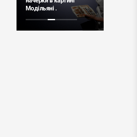
картині
випробувати перший
.
електричний літак .