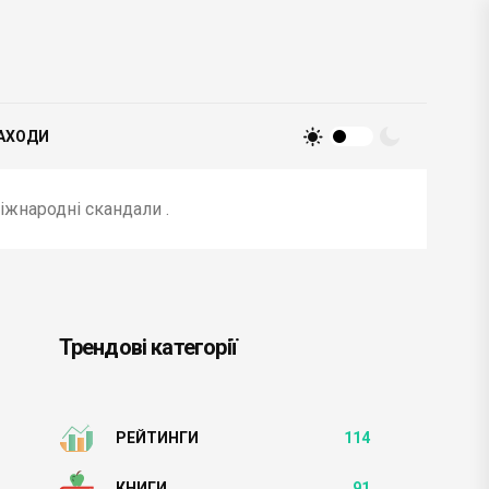
АХОДИ
 міжнародні скандали .
Трендові категорії
РЕЙТИНГИ
114
КНИГИ
91