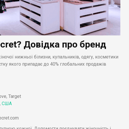
ecret? Довідка про бренд
жіночої нижньої білизни, купальників, одягу, косметики
частку якого припадає до 40% глобальних продажів
ve, Target
,
США
ecret.com
тупною кожної. Допомогти поєднувати жіночність і