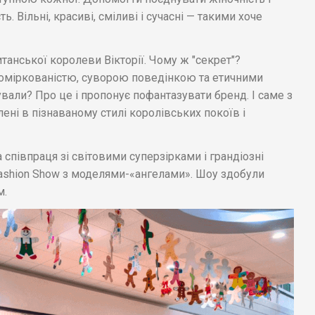
ь. Вільні, красиві, сміливі і сучасні — такими хоче
танської королеви Вікторії. Чому ж "секрет"?
 поміркованістю, суворою поведінкою та етичними
али? Про це і пропонує пофантазувати бренд. І саме з
ені в пізнаваному стилі королівських покоїв і
а співпраця зі світовими суперзірками і грандіозні
 Fashion Show з моделями-«ангелами». Шоу здобули
м.