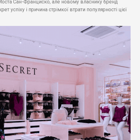
Моста Сан-Франциско, але новому власнику бренд
рет успіху і причина стрімкої втрати популярності цієї