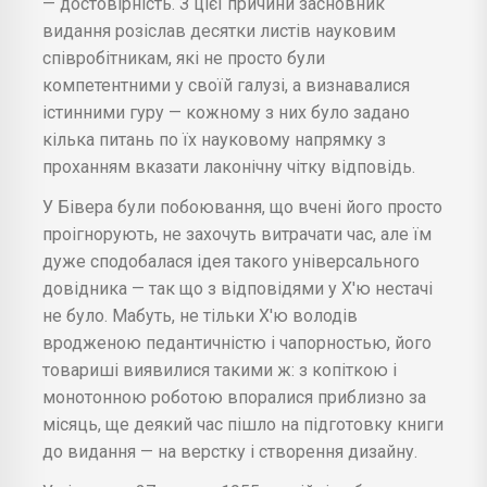
— достовірність. З цієї причини засновник
видання розіслав десятки листів науковим
співробітникам, які не просто були
компетентними у своїй галузі, а визнавалися
істинними гуру — кожному з них було задано
кілька питань по їх науковому напрямку з
проханням вказати лаконічну чітку відповідь.
У Бівера були побоювання, що вчені його просто
проігнорують, не захочуть витрачати час, але їм
дуже сподобалася ідея такого універсального
довідника — так що з відповідями у Х'ю нестачі
не було. Мабуть, не тільки Х'ю володів
вродженою педантичністю і чапорностью, його
товариші виявилися такими ж: з копіткою і
монотонною роботою впоралися приблизно за
місяць, ще деякий час пішло на підготовку книги
до видання — на верстку і створення дизайну.