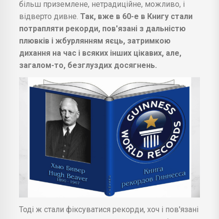
більш приземлене, нетрадиційне, можливо, і
відверто дивне.
Так, вже в 60-е в Книгу стали
потрапляти рекорди, пов'язані з дальністю
плювків і жбурлянням яєць, затримкою
дихання на час і всяких інших цікавих, але,
загалом-то, безглуздих досягнень.
Тоді ж стали фіксуватися рекорди, хоч і пов'язані