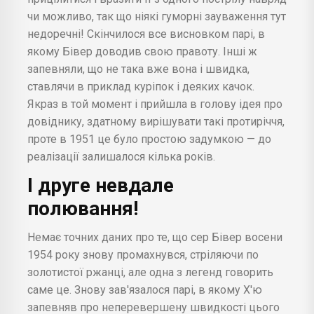
чи можливо, так що ніякі гуморні зауваження тут
недоречні! Скінчилося все висновком парі, в
якому Бівер доводив свою правоту. Інші ж
запевняли, що не така вже вона і швидка,
ставлячи в приклад куріпок і деяких качок.
Якраз в той момент і прийшла в голову ідея про
довіднику, здатному вирішувати такі протиріччя,
проте в 1951 це було простою задумкою — до
реалізації залишалося кілька років.
І друге невдале
полювання!
Немає точних даних про те, що сер Бівер восени
1954 року знову промахнувся, стріляючи по
золотистої ржанці, але одна з легенд говорить
саме це. Знову зав'язалося парі, в якому Х'ю
запевняв про неперевершену швидкості цього