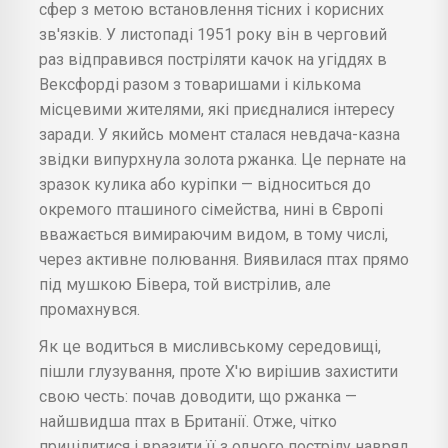
сфер з метою встановлення тісних і корисних
зв'язків. У листопаді 1951 року він в черговий
раз відправився постріляти качок на угіддях в
Вексфорді разом з товаришами і кількома
місцевими жителями, які приєдналися інтересу
заради. У якийсь момент сталася невдача-казна
звідки випурхнула золота ржанка. Це пернате на
зразок кулика або куріпки — відноситься до
окремого пташиного сімейства, нині в Європі
вважається вимираючим видом, в тому числі,
через активне полювання. Виявилася птах прямо
під мушкою Бівера, той вистрілив, але
промахнувся.
Як це водиться в мисливському середовищі,
пішли глузування, проте Х'ю вирішив захистити
свою честь: почав доводити, що ржанка —
найшвидша птах в Британії. Отже, чітко
прицілитися і вразити її з одного пострілу навряд