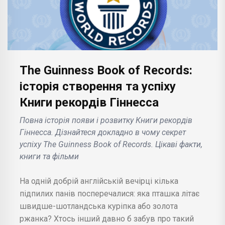
The Guinness Book of Records:
історія створення та успіху
Книги рекордів Гіннесса
Повна історія появи і розвитку Книги рекордів
Гіннесса. Дізнайтеся докладно в чому секрет
успіху The Guinness Book of Records. Цікаві факти,
книги та фільми
На одній добрій англійській вечірці кілька
підпилих панів посперечалися: яка пташка літає
швидше-шотландська куріпка або золота
ржанка? Хтось інший давно б забув про такий