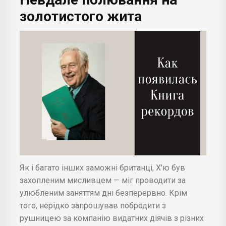
золотистого жита
Як і багато інших заможні британці, Х'ю був
захопленим мисливцем — міг проводити за
улюбленим заняттям дні безперервно. Крім
того, нерідко запрошував побродити з
рушницею за компанію видатних діячів з різних