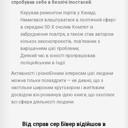
спробував себе в безлічі іпостасей:
Керував ремонтом портів у Канаді;
Намагався влаштуватися в політичній сфері-
в середині 50-Х очолив Комітет із
забруднення повітря, а також став автором
кількох законопроектів, пов'язаних з
вирішенням цієї проблеми;
Деякий час в юності пропрацював
поліцейським в Індії.
Активності і різнобічним інтересам цієї людини
можна тільки позаздрити — не дивно, що з
настільки широким кругозором і життєвим
досвідом він розвинув ідею книги, що охоплює
всі сфери діяльності людини.
Від справ сер Бівер відійшов в