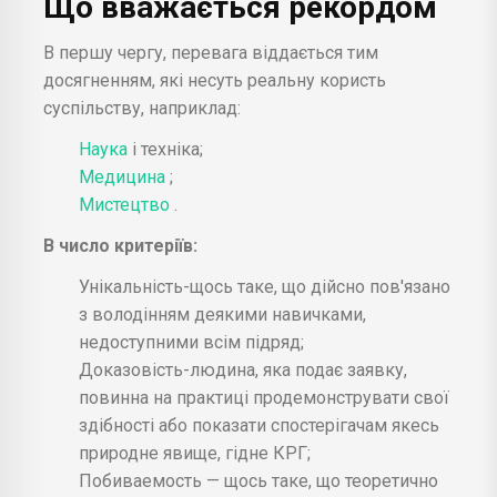
Що вважається рекордом
В першу чергу, перевага віддається тим
досягненням, які несуть реальну користь
суспільству, наприклад:
Наука
і техніка;
Медицина
;
Мистецтво
.
В число критеріїв:
Унікальність-щось таке, що дійсно пов'язано
з володінням деякими навичками,
недоступними всім підряд;
Доказовість-людина, яка подає заявку,
повинна на практиці продемонструвати свої
здібності або показати спостерігачам якесь
природне явище, гідне КРГ;
Побиваемость — щось таке, що теоретично