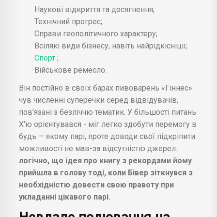
Наукові відкриття та досягнення;
Технічний прогрес;
Справи геополітичного характеру;
Всілякі види бізнесу, навіть найрідкісніші;
Спорт
;
Військове ремесло.
Він постійно в своїх барах пивоварень «Гіннес»
чув численні суперечки серед відвідувачів,
пов'язані з безліччю тематик. У більшості питань
Х'ю орієнтувався - міг легко здобути перемогу в
будь — якому парі, проте доводи свої підкріпити
можливості не мав-за відсутністю джерел.
логічно, що ідея про книгу з рекордами йому
прийшла в голову тоді, коли Бівер зіткнувся з
необхідністю довести свою правоту при
укладанні цікавого парі.
Невдале полювання на