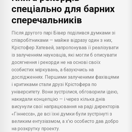
спеціально для барних
сперечальників
Після другого парі Бівер поділився думками зі
співробітниками — майже відразу один з них,
Крістофер Хатевей, запропонував її реалізувати
із залученням науковців, які могли б описувати
досягнення і рекорди не на основі своїх
особистих міркувань, а базуючись на
дослідженнях. Першими залученими фахівцями
і критиками стали друзі Крістофера по
університету. Вони зустрілися, обговорили ідею,
накидали концепцію — і через кілька днів
висунули свої напрацювання на раді директорів
«Гіннесса», де всі їхні думки були зустрінуті з
великим ентузіазмом, а х'ю особисто дав добро
на розкрутку проекту.