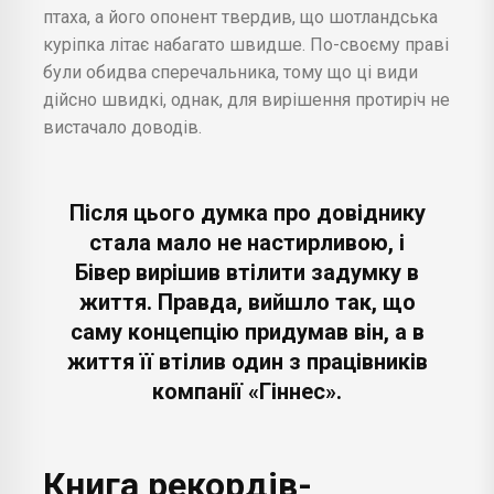
птаха, а його опонент твердив, що шотландська
куріпка літає набагато швидше. По-своєму праві
були обидва сперечальника, тому що ці види
дійсно швидкі, однак, для вирішення протиріч не
вистачало доводів.
Після цього думка про довіднику
стала мало не настирливою, і
Бівер вирішив втілити задумку в
життя. Правда, вийшло так, що
саму концепцію придумав він, а в
життя її втілив один з працівників
компанії «Гіннес».
Книга рекордів-