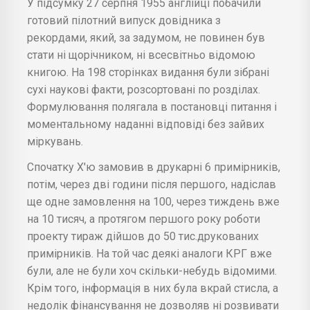
У підсумку 27 серпня 1955 англійці побачили
готовий пілотний випуск довідника з
рекордами, який, за задумом, не повинен був
стати ні щорічником, ні всесвітньо відомою
книгою. На 198 сторінках видання були зібрані
сухі наукові факти, розсортовані по розділах.
Формулювання полягала в постановці питання і
моментальному наданні відповіді без зайвих
міркувань.
Спочатку Х'ю замовив в друкарні 6 примірників,
потім, через дві години після першого, надіслав
ще одне замовлення на 100, через тиждень вже
на 10 тисяч, а протягом першого року роботи
проекту тираж дійшов до 50 тис.друкованих
примірників. На той час деякі аналоги КРГ вже
були, але не були хоч скільки-небудь відомими.
Крім того, інформація в них була вкрай стисла, а
недолік фінансування не дозволяв ні розвивати