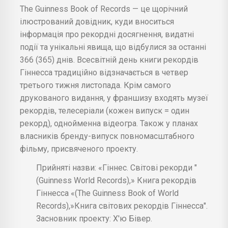
The Guinness Book of Records — це щорічний
ілюстрований довідник, куди вноситься
інформація про рекордні досягнення, видатні
події та унікальні явища, що відбулися за останні
366 (365) днів. Всесвітній день книги рекордів
Гіннесса традиційно відзначається в четвер
третього тижня листопада. Крім самого
друкованого видання, у франшизу входять музеї
рекордів, телесеріали (кожен випуск = один
рекорд), однойменна відеогра. Також у планах
власників бренду-випуск повномасштабного
фільму, присвяченого проекту.
Прийняті назви: «Гіннес. Світові рекорди "
(Guinness World Records),» Книга рекордів
Гіннесса «(The Guinness Book of World
Records),»Книга світових рекордів Гіннесса".
Засновник проекту: Х'ю Бівер.