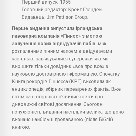
Перший випуск: 1955.
Головний редактор: Крейг Глендей.
Видавець: Jim Pattison Group.
Перше видання випустила ірландська
пивоварна компанія «Гіннес» з метою
залучення нових відвідувачів пабів.
між
розпаленими пінним напоєм відвідувачами
частенько зав'язувалися суперечки, які міг
вирішити тільки довідник «все про все» з
науковою достовірною інформацією. Спочатку
Книга рекордів Гіннесса (КРГ) виходила як
енциклопедія, збірник перевірених фактів. Вже
потім на її сторінках з'явилися звіти про
дивовижні світові досягнення. Сьогодні
популярність видання настільки велика, що воно
визнано найбільш продаваною (після Біблії)
книгою.