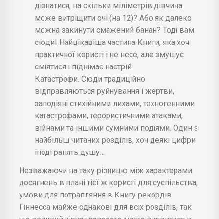
дізнатися, на скільки міліметрів дівчина
може витріщити очі (на 12)? Або як далеко
можна закинути смажений банан? Тоді вам
сюди! Найцікавіша частина Книги, яка хоч
практичної користі і не несе, але змушує
сміятися і піднімає настрій.
Катастрофи. Сюди традиційно
відправляються руйнування і жертви,
заподіяні стихійними лихами, техногенними
катастрофами, терористичними атаками,
війнами та іншими сумними подіями. Один з
найбільш читаних розділів, хоч деякі цифри
іноді ранять душу…
Незважаючи на таку різницю між характерами
досягнень в плані тієї ж користі для суспільства,
умови для потрапляння в Книгу рекордів
Гіннесса майже однакові для всіх розділів, так