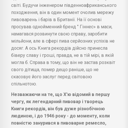
світі. Будучи інженером південноафриканського
походження, він в один момент очолив мережу
пивоварень і барів в Британії. На її основі
просував однойменний бренд " Гіннес» в маси,
намагався розвинути свою справу, заробити
мільйони, але в сфері пива серйозних успіхів не
досяг. А ось Книга рекордів дійсно принесла
біверу славу і гроші, правда, не в тій мірі, в якій
могла б. Справа в тому, що він не застав розквіт
свого дітища, помер дещо раніше, що не
скасовує його заслуг перед світовою
спільнотою.
Незважаючи на те, що Х'ю відомий в першу
чергу, як легендарний пивовар і творець
Книги рекордів, він був дуже різнобічною
людиною, і до 1946 року - до моменту, коли
повністю занурився в пивоварне ремесло,