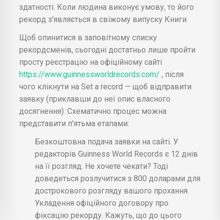
здатності. Коли людина виконує умову, то його
рекорд з'являється в свіжому випуску Книги.
Щоб опинитися в заповітному списку
рекордсменів, сьогодні достатньо лише пройти
просту реєстрацію на офіційному сайті
https://www.guinnessworldrecords.com/
, після
чого клікнути на Set a record — щоб відправити
заявку (приклавши до неї опис власного
досягнення). Схематично процес можна
представити п'ятьма етапами:
Безкоштовна подача заявки на сайті. У
редакторів Guinness World Records є 12 днів
на її розгляд. Не хочете чекати? Тоді
доведеться розлучитися з 800 доларами для
дострокового розгляду вашого прохання.
Укладення офіційного договору про
фіксацію рекорду. Кажуть, що до цього