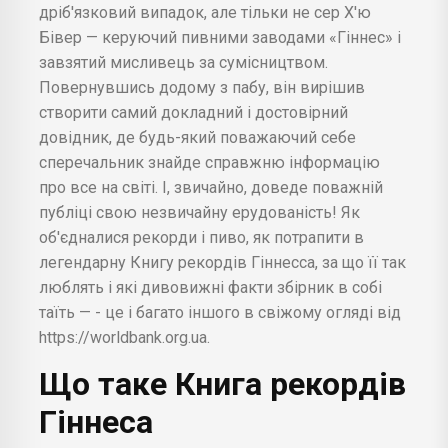
дріб'язковий випадок, але тільки не сер Х'ю
Бівер — керуючий пивними заводами «Гіннес» і
завзятий мисливець за сумісництвом.
Повернувшись додому з пабу, він вирішив
створити самий докладний і достовірний
довідник, де будь-який поважаючий себе
сперечальник знайде справжню інформацію
про все на світі. І, звичайно, доведе поважній
публіці свою незвичайну ерудованість! Як
об'єдналися рекорди і пиво, як потрапити в
легендарну Книгу рекордів Гіннесса, за що її так
люблять і які дивовижні факти збірник в собі
таїть — - це і багато іншого в свіжому огляді від
https://worldbank.org.ua.
Що таке Книга рекордів
Гіннеса