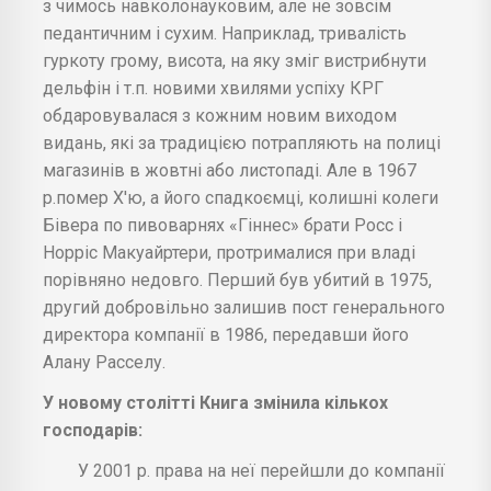
з чимось навколонауковим, але не зовсім
педантичним і сухим. Наприклад, тривалість
гуркоту грому, висота, на яку зміг вистрибнути
дельфін і т.п. новими хвилями успіху КРГ
обдаровувалася з кожним новим виходом
видань, які за традицією потрапляють на полиці
магазинів в жовтні або листопаді. Але в 1967
р.помер Х'ю, а його спадкоємці, колишні колеги
Бівера по пивоварнях «Гіннес» брати Росс і
Норріс Макуайртери, протрималися при владі
порівняно недовго. Перший був убитий в 1975,
другий добровільно залишив пост генерального
директора компанії в 1986, передавши його
Алану Расселу.
У новому столітті Книга змінила кількох
господарів:
У 2001 р. права на неї перейшли до компанії