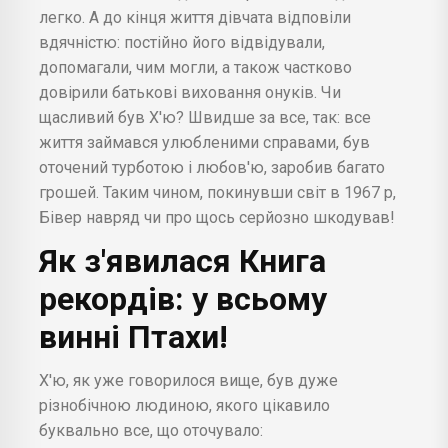
легко. А до кінця життя дівчата відповіли
вдячністю: постійно його відвідували,
допомагали, чим могли, а також частково
довірили батькові виховання онуків. Чи
щасливий був Х'ю? Швидше за все, так: все
життя займався улюбленими справами, був
оточений турботою і любов'ю, заробив багато
грошей. Таким чином, покинувши світ в 1967 р,
Бівер навряд чи про щось серйозно шкодував!
Як з'явилася Книга
рекордів: у всьому
винні Птахи!
Х'ю, як уже говорилося вище, був дуже
різнобічною людиною, якого цікавило
буквально все, що оточувало: