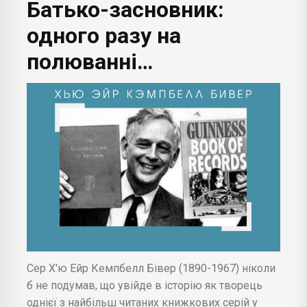
Батько-засновник:
одного разу на
полюванні…
Сер Х'ю Ейр Кемпбелл Бівер (1890-1967) ніколи
б не подумав, що увійде в історію як творець
однієї з найбільш читаних книжкових серій у