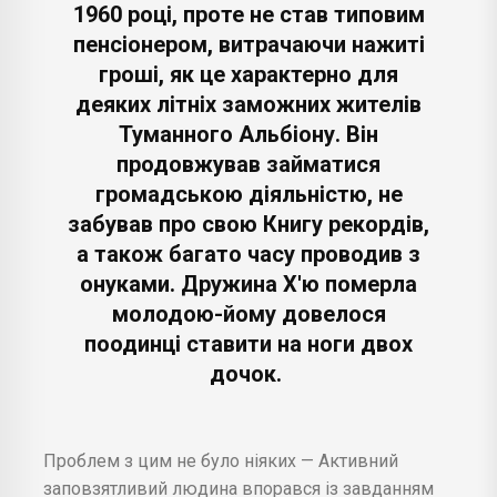
1960 році, проте не став типовим
пенсіонером, витрачаючи нажиті
гроші, як це характерно для
деяких літніх заможних жителів
Туманного Альбіону. Він
продовжував займатися
громадською діяльністю, не
забував про свою Книгу рекордів,
а також багато часу проводив з
онуками. Дружина Х'ю померла
молодою-йому довелося
поодинці ставити на ноги двох
дочок.
Проблем з цим не було ніяких — Активний
заповзятливий людина впорався із завданням