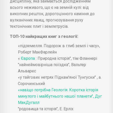
дисципліну, яка займається дослідженням
всього неживого, що є на земній кулі: від
викопних решток, дорогоцінного каміння до
вулканічних явищ, прогнозування руху
тектонічних плит і землетрусів.
ТОП-10 найкращих книг з геології:
«підземелля. Подорож в глиб землі і часу»,
Роберт МакФарлейн
«
Європа
: Природна історія", тім Фланнері
"найнеймовірніша поїздка", Вальтер
Альварес
«у тайгових нетрях Підкам'яної Тунгуски" , а.
Сорочинський
«навіщо потрібна Геологія. Коротка історія
минулого і майбутнього нашої планети", Дуг
МакДугалл
"родовища та історія", Е. Ерліх