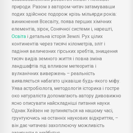
природи. Разом з автором читач затамувавши
подих здійснює подорож крізь мільярди років:
виникнення Всесвіту, поява перших хімічних
елементів, зірок, Сонячної системи і, нарешті,
Освіта
і детальна історія Землі. Рух цілих
континентів через тисячі кілометрів, зліт і
падіння величезних гірських хребтів, знищення
тисяч видів земного життя і повна зміна
ландшафтів під впливом метеоритів і
вулканічних вивержень – реальність
виявляється набагато цікавіше будь-якого міфу.
Уява астробіолога, методологія історика і гостре
око натураліста допомагають автору дивовижно
ясно описувати найскладніші питання науки.
Однак Хейзен не зупиняється на нашому часі,
грунтуючись на останніх наукових відкриттях, –
він дає читачеві захоплюючу можливість
зазирнути в майбутнє.