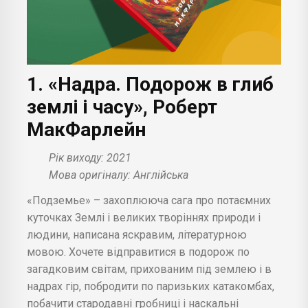
1. «Надра. Подорож в глиб
землі і часу», Роберт
МакФарлейн
Рік виходу: 2021
Мова оригіналу: Англійська
«Подземье» – захоплююча сага про потаємних
куточках Землі і великих творіннях природи і
людини, написана яскравим, літературною
мовою. Хочете відправитися в подорож по
загадковим світам, прихованим під землею і в
надрах гір, побродити по паризьких катакомбах,
побачити стародавні гробниці і наскальні