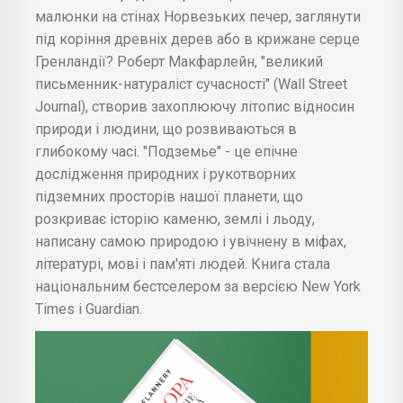
малюнки на стінах Норвезьких печер, заглянути
під коріння древніх дерев або в крижане серце
Гренландії? Роберт Макфарлейн, "великий
письменник-натураліст сучасності" (Wall Street
Journal), створив захоплюючу літопис відносин
природи і людини, що розвиваються в
глибокому часі. "Подземье" - це епічне
дослідження природних і рукотворних
підземних просторів нашої планети, що
розкриває історію каменю, землі і льоду,
написану самою природою і увічнену в міфах,
літературі, мові і пам'яті людей. Книга стала
національним бестселером за версією New York
Times і Guardian.