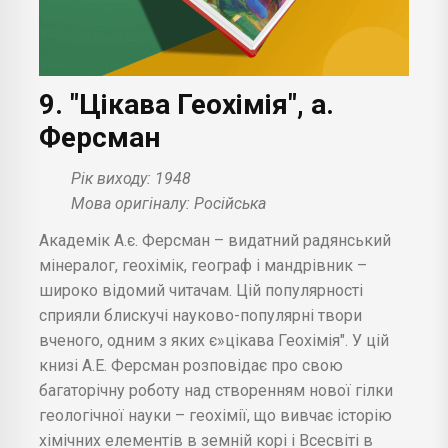
9. "Цікава Геохімія", а.
Ферсман
Рік виходу: 1948
Мова оригіналу: Російська
Академік А.є. Ферсман – видатний радянський
мінералог, геохімік, географ і мандрівник –
широко відомий читачам. Цій популярності
сприяли блискучі науково-популярні твори
вченого, одним з яких є»цікава Геохімія". У цій
книзі А.Е. Ферсман розповідає про свою
багаторічну роботу над створенням нової гілки
геологічної науки – геохімії, що вивчає історію
хімічних елементів в земній корі і Всесвіті в