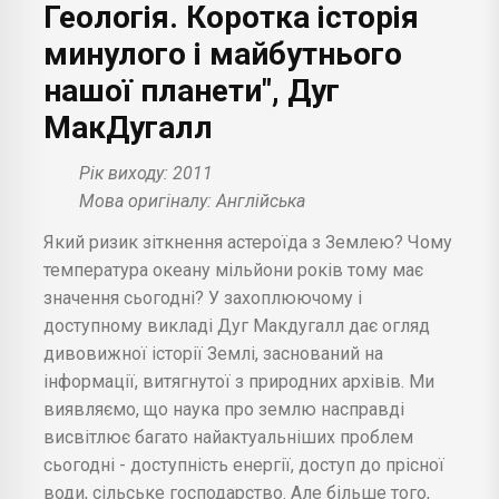
Геологія. Коротка історія
минулого і майбутнього
нашої планети", Дуг
МакДугалл
Рік виходу: 2011
Мова оригіналу: Англійська
Який ризик зіткнення астероїда з Землею? Чому
температура океану мільйони років тому має
значення сьогодні? У захоплюючому і
доступному викладі Дуг Макдугалл дає огляд
дивовижної історії Землі, заснований на
інформації, витягнутої з природних архівів. Ми
виявляємо, що наука про землю насправді
висвітлює багато найактуальніших проблем
сьогодні - доступність енергії, доступ до прісної
води, сільське господарство. Але більше того,