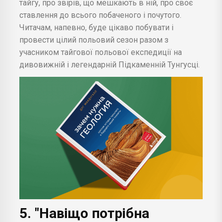
тайгу, про звірів, що мешкають в ній, про своє
ставлення до всього побаченого і почутого.
Читачам, напевно, буде цікаво побувати і
провести цілий польовий сезон разом з
учасником тайгової польової експедиції на
дивовижній і легендарній Підкаменній Тунгусці.
5. "Навіщо потрібна