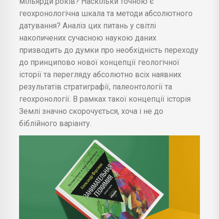
мільярди років? Наскільки точною є
геохронологічна шкала та методи абсолютного
датування? Аналіз цих питань у світлі
накопичених сучасною наукою даних
призводить до думки про необхідність переходу
до принципово нової концепції геологічної
історії та перегляду абсолютно всіх наявних
результатів стратиграфії, палеонтології та
геохронології. В рамках такої концепції історія
Землі значно скорочується, хоча і не до
біблійного варіанту.