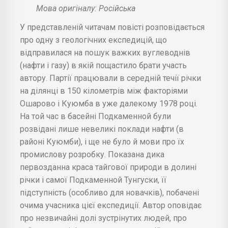
Мова оригіналу: Російська
У представленій читачам повісті розповідається
про одну з геологічних експедицій, що
відправилася на пошук важких вуглеводнів
(нафти і газу) в якій пощастило брати участь
автору. Партії працювали в середній течії річки
на ділянці в 150 кілометрів між факторіями
Ошарово і Куюмба в уже далекому 1978 році.
На той час в басейні Подкаменной були
розвідані лише невеликі поклади нафти (в
районі Куюмби), і ще не було й мови про їх
промислову розробку. Показана дика
первозданна краса тайгової природи в долині
річки і самої Подкаменной Тунгуски, її
підступність (особливо для новачків), побачені
очима учасника цієї експедиції. Автор оповідає
про незвичайні долі зустрінутих людей, про