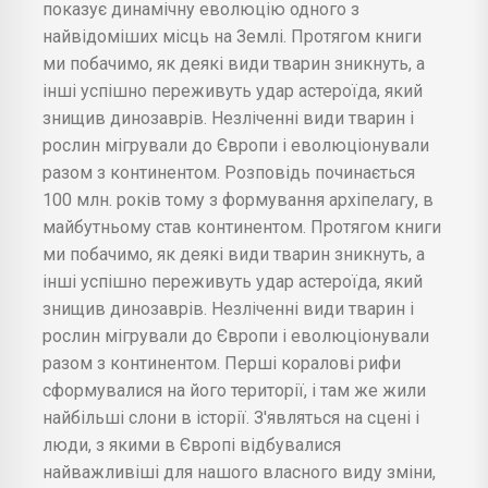
показує динамічну еволюцію одного з
найвідоміших місць на Землі. Протягом книги
ми побачимо, як деякі види тварин зникнуть, а
інші успішно переживуть удар астероїда, який
знищив динозаврів. Незліченні види тварин і
рослин мігрували до Європи і еволюціонували
разом з континентом. Розповідь починається
100 млн. років тому з формування архіпелагу, в
майбутньому став континентом. Протягом книги
ми побачимо, як деякі види тварин зникнуть, а
інші успішно переживуть удар астероїда, який
знищив динозаврів. Незліченні види тварин і
рослин мігрували до Європи і еволюціонували
разом з континентом. Перші коралові рифи
сформувалися на його території, і там же жили
найбільші слони в історії. З'являться на сцені і
люди, з якими в Європі відбувалися
найважливіші для нашого власного виду зміни,