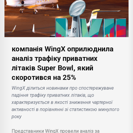
компанія WingX оприлюднила
аналіз трафіку приватних
літаків Super Bowl, який
скоротився на 25%
WingX ділиться новинами про спостережуване
падіння трафіку приватних літаків, що
характеризується в якості зниження чартерної
активності в порівнянні зі статистикою минулого
року
Представники WingX провели аналіз за