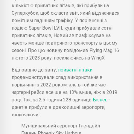
кількістю приватних літаків, які прибули на
Суперкубок, щоб скласти звіт, який відзначився
помітним падінням трафіку. У порівнянні з
подією Super Bowl LVII, куди прибували сотні
приватних літаків, Новий звіт зафіксував на
чверть менше повітряного транспорту в цьому
сезоні. Про цю новину повідомив Flying Mag 16
лютого 2023 року, посилаючись на WingX.
Відповідно до звіту,
приватні літаки
продемонстрували спад використання в
порівнянні з 2022 роком, але в той же час
чартерні рейси все ще на 13% вище, ніж в 2019
році. Так, за 2,5 години 228 одиниць
Бізнес
-
джетів прибули в довколишні аеропорти,
включаючи:
Муніципальний аеропорт Глендейл
Гавань Phoenix Sky Harbour