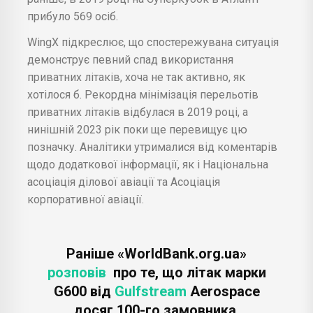
прибуло 569 осіб.
WingX підкреслює, що спостережувана ситуація
демонструє певний спад використання
приватних літаків, хоча не так активно, як
хотілося б. Рекордна мінімізація перельотів
приватних літаків відбулася в 2019 році, а
нинішній 2023 рік поки ще перевищує цю
позначку. Аналітики утрималися від коментарів
щодо додаткової інформації, як і Національна
асоціація ділової авіації та Асоціація
корпоративної авіації.
Раніше «WorldBank.org.ua»
розповів
про те, що літак марки
G600 від
Gulfstream
Aerospace
досяг 100-го замовника,