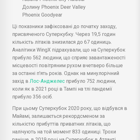
Долину Phoenix Deer Valley
Phoenix Goodyear
Ці показники зафіксовані до початку заходу,
присвяченого Суперкубку. Через 19,5 годин
кількість літаків знизилася до 67 одиниць.
Аналітики WingX підрахували, що на Суперкубок
прибуло 562 людини, що сприяє завантаженості
місцевості повітряним рухом вчетверо більше
за останні п'ять років. Однак на минулорічний
захід в
Лос-Анджелес
прибуло 752 людини,
коли як в 2021 році в Тампі на тлі пандемії
прибуло 356 осіб.
При цьому Суперкубок 2020 року, що відбувся в
Майамі, залишається рекордсменом за
кількістю прибуттів приватних літаків, що
налічують на той момент 833 одиниці. Трохи
раніше, в 2019 році на Суперкубок в Атланті