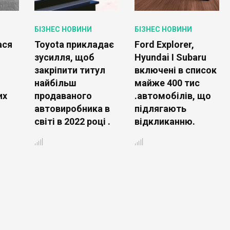
БІЗНЕС НОВИНИ
БІЗНЕС НОВИНИ
ася
Toyota прикладає
Ford Explorer,
зусилля, щоб
Hyundai І Subaru
закріпити титул
включені в список
найбільш
майже 400 тис
их
продаваного
.автомобілів, що
автовиробника в
підлягають
світі в 2022 році .
відкликанню.