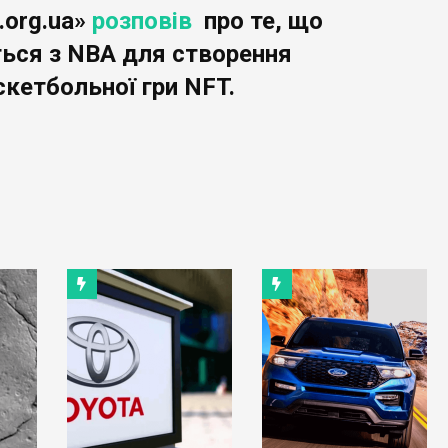
.org.ua»
розповів
про те, що
ться з NBA для створення
скетбольної гри NFT.