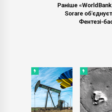
Раніше «WorldBank
Sorare об'єднує
Фентезі-ба