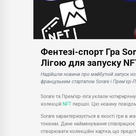
Фентезі-спорт Гра Sor
Лігою для запуску NF
БІЗНЕС НОВИНИ
БІЗН
Надійшли новини про майбутній запуск нов
Naver планує придбати
Вче
французьким стартапом Sorare і Прем'єр-Л
торговельний
зро
Comp
майданчик Poshmark за
ожи
Sorare та Прем'єр-ліга уклали чотириріч
рпня .
1,2 млрд .доларів.
клі
колекцій
NFT
першої. Цю новину повідоми
Sorare характеризується в якості гри в жа
токенах. Дане найменування співпрацює 
створювати колекційні картки, що предст