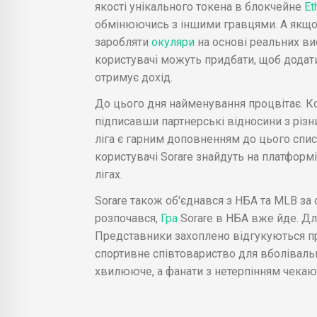
якості унікального токена в блокчейне
Et
обмінюючись з іншими гравцями. А якщо с
заробляти
окуляри
на основі реальних вис
користувачі можуть придбати, щоб додати
отримує дохід.
До цього дня найменування процвітає. Ко
підписавши партнерські відносини з різн
ліга є гарним доповненням до цього спис
користувачі Sorare знайдуть на платформ
лігах.
Sorare також об'єднався з НБА та MLB за 
розпочався,
Гра
Sorare в НБА вже йде. Дл
Представники захоплено відгукуються п
спортивне співтовариство для вболівальн
хвилююче, а фанати з нетерпінням чекаю