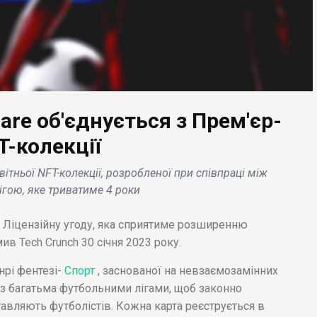
are об'єднується з Прем'єр-
T-колекції
ЕС НОВИНИ
БІЗНЕС НОВИНИ
ітньої NFT-колекції, розробленої при співпраці між
ні пов'язують
Danone підвищує
ігою, яке триватиме 4 роки
стання дитячого
прогноз продажів на т
ріння з
угоди споживачів на
ну Ліцензійну угоду, яка сприятиме розширенню
матичними змінами .
зростання цін .
в Tech Crunch 30 січня 2023 року.
нрі фентезі-
Спорт
, заснованої на невзаємозамінних
з багатьма футбольними лігами, щоб законно
авляють футболістів. Кожна карта реєструється в