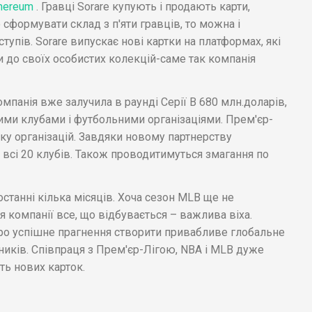
hereum
. Гравці Sorare купують і продають карти,
формувати склад з п'яти гравців, то можна і
тупів. Sorare випускає нові картки на платформах, які
 до своїх особистих колекцій-саме так компанія
мпанія вже залучила в раунді Серії B 680 млн.доларів,
ими клубами і футбольними організаціями. Прем'єр-
ку організацій. Завдяки новому партнерству
і всі 20 клубів. Також проводитимуться змагання по
останні кілька місяців. Хоча сезон MLB ще не
я компанії все, що відбувається – важлива віха.
ро успішне прагнення створити привабливе глобальне
иків. Співпраця з Прем'єр-Лігою, NBA і MLB дуже
ть нових карток.