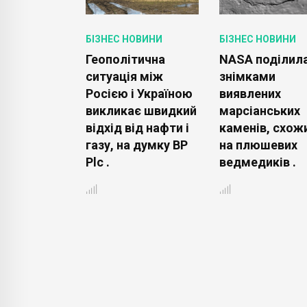
ОВИНИ
БІЗНЕС НОВИНИ
БІЗНЕС НОВИНИ
і
Геополітична
NASA поділил
ування
ситуація між
знімками
'oréal
Росією і Україною
виявлених
ся серед
викликає швидкий
марсіанських
ентів на
відхід від нафти і
каменів, схож
 Aesop .
газу, на думку BP
на плюшевих
Plc .
ведмедиків .