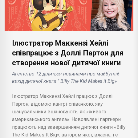
Ілюстратор Маккензі Хейлі
співпрацює з Доллі Партон для
створення нової дитячої книги
Агентство T2 ділиться новинами про майбутній
вихід дитячої книги " Billy The Kid Makes it Big»
Ілюстратор Маккензі Хейлі працює з Доллі
Партон, відомою кантрі-співачкою, яку
шанувальники вшановують, як «живого
американського ангела». Новоявлені партнери
працюють над завершенням дитячої книги «Billy
The Kid Makes It Big», автором якої, власне, і є