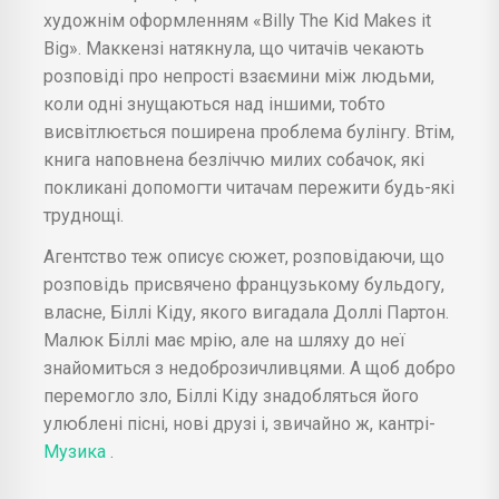
художнім оформленням «Billy The Kid Makes it
Big». Маккензі натякнула, що читачів чекають
розповіді про непрості взаємини між людьми,
коли одні знущаються над іншими, тобто
висвітлюється поширена проблема булінгу. Втім,
книга наповнена безліччю милих собачок, які
покликані допомогти читачам пережити будь-які
труднощі.
Агентство теж описує сюжет, розповідаючи, що
розповідь присвячено французькому бульдогу,
власне, Біллі Кіду, якого вигадала Доллі Партон.
Малюк Біллі має мрію, але на шляху до неї
знайомиться з недоброзичливцями. А щоб добро
перемогло зло, Біллі Кіду знадобляться його
улюблені пісні, нові друзі і, звичайно ж, кантрі-
Музика
.