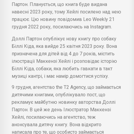
Партон. Планується, що книга буде видана
навесні 2023 року, тому Хейлі посилено над нею
працює. Цю новину повідомив Leo Weekly 21
грудня 2022 року, посилаючись на Instagram.
Доллі Партон опублікує нову книгу про собаку
Біллі Кіда, яка вийде 25 квітня 2023 року. Вона
призначена для дітей від 4 до 7 років, містить
ілюстрації Маккензі Хейлі і розповідає історію
Біллі Кіда, собаки, яка любить гавкати в такт
музиці кантрі, і має намір домогтися успіху.
9 грудня, агентство the T2 Agency, що займається
дитячими книгами, опублікувало пост, що
рекламує майбутню новинку авторства Доллі
Партон. В цей же день Ілюстратор Маккензі
Хейлі, посилаючись на агентство, теж
анонсувала дитячу книгу. Вона відкрито
написала про те, що особисто займається