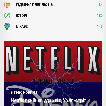
ПІДБІРКА ПЛЕЙЛІСТІВ
84
ІСТОРІЇ
187
ЦІКАВЕ
142
БІЗНЕС НОВИНИ
Netflix прийняв удар від Уолл-стріт.