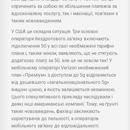
спричинить за собою як збільшення платежів за
вдосконалену послугу, так і махінації, пов'язані з
таким нововведенням.
У США це складна ситуація. Три основні
оператори бездротового зв'язку включають
підключення 5G у всі свої необмежені тарифні
плани і, таким чином, заявляють, що не стягують
додаткову плату за 5G. але це не зовсім так! У
мобільному операторі Verizon необмежений
план «Преміум» з доступом до 5g відрізняється
від дешевшого «загальнонаціонального 5g»
вищою ціною, а якість залишається незмінною.
Цього спекулятивного прикладу наслідували і
деякі інші американські компанії. Тому, на ґрунті
таких нововведень, фахівці закликають
користувачів до пильності, а операторів
мобільного зв'язку до відповідальності.