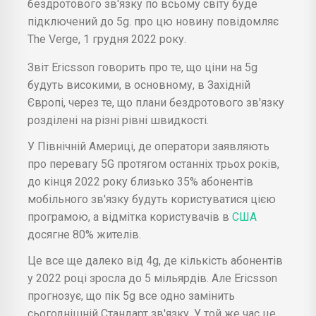
бездротового зв'язку по всьому світу буде
підключений до 5g. про цю новину повідомляє
The Verge, 1 грудня 2022 року.
Звіт Ericsson говорить про те, що ціни на 5g
будуть високими, в основному, в Західній
Європі, через те, що плани бездротового зв'язку
розділені на різні рівні швидкості.
У Північній Америці, де оператори заявляють
про перевагу 5G протягом останніх трьох років,
до кінця 2022 року близько 35% абонентів
мобільного зв'язку будуть користуватися цією
програмою, а відмітка користувачів в
США
досягне 80% жителів.
Це все ще далеко від 4g, де кількість абонентів
у 2022 році зросла до 5 мільярдів. Але Ericsson
прогнозує, що пік 5g все одно замінить
сьогоднішній Стандарт зв'язку. У той же час це