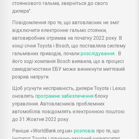
стоянкового гальма, зверніться до свого
дилера".
Повідомлення про те, що автовласник не зміг
відключити електронне гальмо стоянки,
автовиробник отримав на початку 2022 року. В
кінці січня Toyota і Bosch, що поставляла систему
гальмівних приводів, почали
розслідування
. В
його ході компанія Bosch виявила, що в процесі
самодіагностики ЕБУ може виникнути миттєвий
розрив напруги.
Щоб усунути несправність, дилери Toyota і Lexus
оновлять
програмне забезпечення
блоку
управління. Автовласників проблемних
автомобілів повідомлять електронною поштою
до 31 Жовтня 2022 року.
Раніше «WorldBank.org.ua»
розповів
про те, що
Інститут Toyota і північно-західний університет