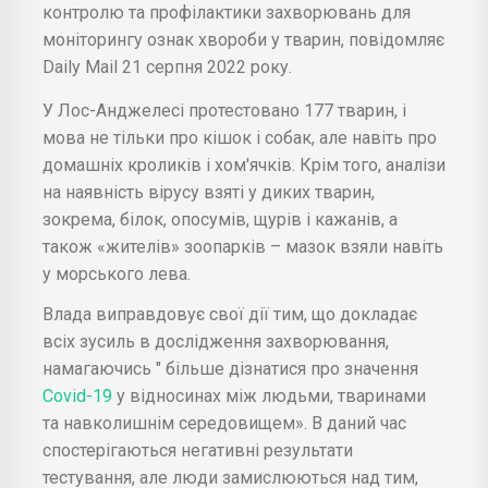
контролю та профілактики захворювань для
моніторингу ознак хвороби у тварин, повідомляє
Daily Mail 21 серпня 2022 року.
У Лос-Анджелесі протестовано 177 тварин, і
мова не тільки про кішок і собак, але навіть про
домашніх кроликів і хом'ячків. Крім того, аналізи
на наявність вірусу взяті у диких тварин,
зокрема, білок, опосумів, щурів і кажанів, а
також «жителів» зоопарків – мазок взяли навіть
у морського лева.
Влада виправдовує свої дії тим, що докладає
всіх зусиль в дослідження захворювання,
намагаючись " більше дізнатися про значення
Covid-19
у відносинах між людьми, тваринами
та навколишнім середовищем». В даний час
спостерігаються негативні результати
тестування, але люди замислюються над тим,