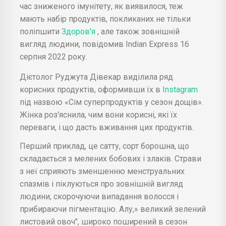
час зниженого імунітету, як виявилося, теж
мають набір продуктів, покликаних не тільки
поліпшити
Здоров'я
, але також зовнішній
вигляд людини, повідомив Indian Express 16
серпня 2022 року.
Дієтолог Руджута Дівекар виділила ряд
корисних продуктів, оформивши їх в
Instagram
під назвою «Сім суперпродуктів у сезон дощів».
Жінка роз'яснила, чим вони корисні, які їх
переваги, і що дасть вживання цих продуктів.
Перший приклад, це сатту, сорт борошна, що
складається з мелених бобових і злаків. Страви
з неї сприяють зменшенню менструальних
спазмів і піклуються про зовнішній вигляд
людини, скорочуючи випадання волосся і
прибираючи пігментацію. Алу,» великий зелений
листовий овоч", широко поширений в сезон