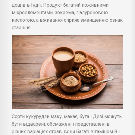
дощів в Індії. Продукт багатий поживними
мікроелементами, зокрема, гіалуроновою
кислотою, а вживання сприяє зменшенню ознак
старіння.
Сорти кукурудзи маку, макая, бута і Дезі можуть
бути відварені, обсмажені і представлені в
різних варіаціях страв, вони багаті вітаміном B і