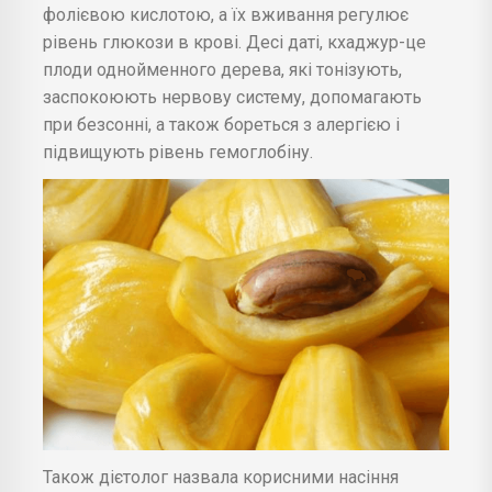
фолієвою кислотою, а їх вживання регулює
рівень глюкози в крові. Десі даті, кхаджур-це
плоди однойменного дерева, які тонізують,
заспокоюють нервову систему, допомагають
при безсонні, а також бореться з алергією і
підвищують рівень гемоглобіну.
Також дієтолог назвала корисними насіння