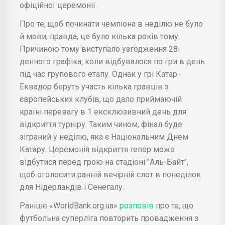
офіційної церемонії.
Про те, щоб починати чемпіона в неділю не було
й мови, правда, це було кілька років тому.
Причиною тому виступало узгодження 28-
денного графіка, коли відбувалося по гри в день
під час групового етапу. Однак у грі Катар-
Еквадор беруть участь кілька гравців з
європейських клубів, що дало приймаючій
країні перевагу в 1 ексклюзивний день для
відкриття турніру. Таким чином, фінал буде
зіграний у неділю, яка є Національним Днем
Катару. Церемонія відкриття тепер може
відбутися перед грою на стадіоні "Аль-Байт",
щоб оголосити ранній вечірній слот в понеділок
для Нідерландів і Сенегалу.
Раніше «WorldBank.org.ua»
розповів
про те, що
футбольна суперліга повторить провадження з