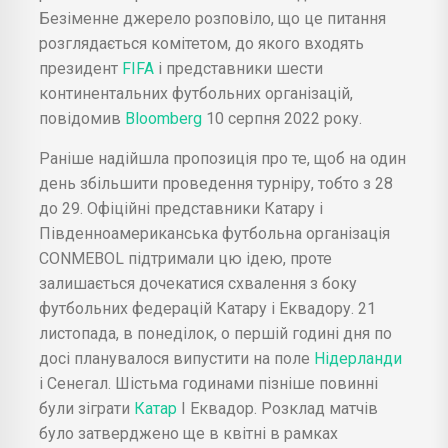
Безіменне джерело розповіло, що це питання
розглядається комітетом, до якого входять
президент
FIFA
і представники шести
континентальних футбольних організацій,
повідомив
Bloomberg
10 серпня 2022 року.
Раніше надійшла пропозиція про те, щоб на один
день збільшити проведення турніру, тобто з 28
до 29. Офіційні представники Катару і
Південноамериканська футбольна організація
CONMEBOL підтримали цю ідею, проте
залишається дочекатися схвалення з боку
футбольних федерацій Катару і Еквадору. 21
листопада, в понеділок, о першій годині дня по
досі планувалося випустити на поле
Нідерланди
і Сенегал. Шістьма годинами пізніше повинні
були зіграти
Катар
І Еквадор. Розклад матчів
було затверджено ще в квітні в рамках