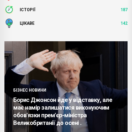
ІСТОРІЇ
187
ЦІКАВЕ
142
БІЗНЕС НОВИНИ
Борис Джонсон йде у відставку, але
має намір залишатися виконуючим
обов'язки прем'єр-міністра
Великобританії до осені .