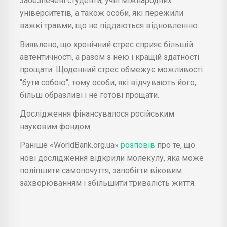
забезпечені студенти, учні міжнародних
університетів, а також особи, які пережили
важкі травми, що не піддаються відновленню.
Виявлено, що хронічний стрес сприяє більшій
автентичності, а разом з нею і кращій здатності
прощати. Щоденний стрес обмежує можливості
"бути собою", тому особи, які відчувають його,
більш образливі і не готові прощати.
Дослідження фінансувалося російським
науковим фондом.
Раніше «WorldBank.org.ua»
розповів
про те, що
нові дослідження відкрили молекулу, яка може
поліпшити самопочуття, запобігти віковим
захворюванням і збільшити тривалість життя.