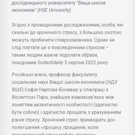
дослідницького університету "Вища школа
економіки" (HSE University)
Згідно з проведеними дослідженнями, особи, які
схильні до хронічного стресу, з більшою охотою
можуть пробачити співрозмовника. Однак не
слід плутати це з повсякденним стресом –
таким людям важче подолати образи,
повідомив Scitechdaily 5 серпня 2022 року.
Російські вчені, професор факультету
соціальних наук Вищої школи економіки (НДУ
ВШЕ) Софія Нартова-Бочавер у співпраці з
Віолеттою Парк, знайшли взаємозв'язок між
поняттям автентичності особистості (здатністю
бути собою) і здатністю прощати, з урахуванням
рівня стресу. Хронічний стрес призводить до»
полегшення «процесу прощання, коли
повсякденний стрес робить людину»