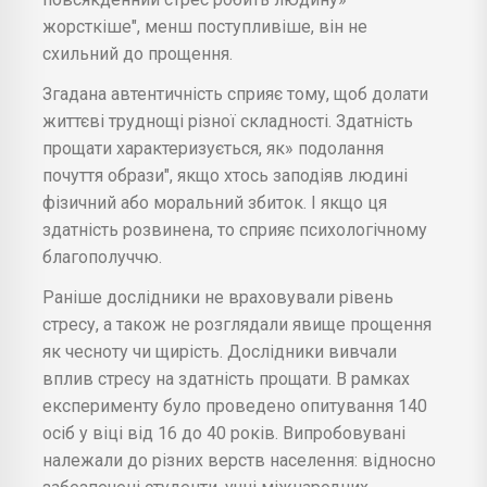
жорсткіше", менш поступливіше, він не
схильний до прощення.
Згадана автентичність сприяє тому, щоб долати
життєві труднощі різної складності. Здатність
прощати характеризується, як» подолання
почуття образи", якщо хтось заподіяв людині
фізичний або моральний збиток. І якщо ця
здатність розвинена, то сприяє психологічному
благополуччю.
Раніше дослідники не враховували рівень
стресу, а також не розглядали явище прощення
як чесноту чи щирість. Дослідники вивчали
вплив стресу на здатність прощати. В рамках
експерименту було проведено опитування 140
осіб у віці від 16 до 40 років. Випробовувані
належали до різних верств населення: відносно