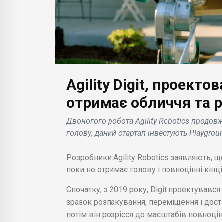
Agility Digit, проект
БІЗНЕС НОВИНИ
а про
Google розробляє
отримає обличчя та 
БІЗН
нововведення, щоб
Двоногого робота Agility Robotics продов
користувач
Toy
голову, даний стартап інвестують Playgrou
рамках
відновлював
про
два і
відтворення
кон
Розробники Agility Robotics заявляють, щ
мультимедіа на ходу .
«Bey
поки не отримає голову і повноцінні кінц
Спочатку, з 2019 року, Digit проектувався
зразок розпакування, переміщення і дост
потім він розрісся до масштабів повноцін