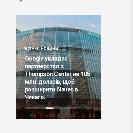
БІЗНЕС НОВИНИ
Google укладає
БІЗНЕС НО
партнерство з
Thompson Center на 105
РБК розп
млн .доларів, щоб
повістка
розширити бізнес в
сталого
Чикаго.
впливают