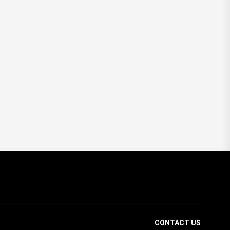
«обмежене
постачання
компонентів» .
CONTACT US