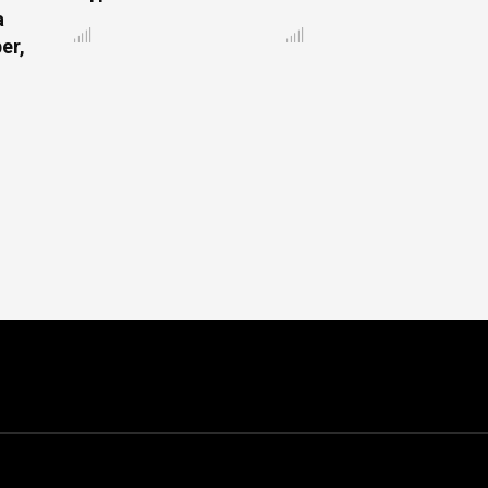
а
er,