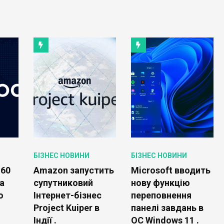
БІЗНЕС НОВИНИ
БІЗНЕС НОВИНИ
 60
Amazon запустить
Microsoft вводить
а
супутниковий
нову функцію
ю
Інтернет-бізнес
переповнення
Project Kuiper в
панелі завдань в
Індії .
ОС Windows 11 .