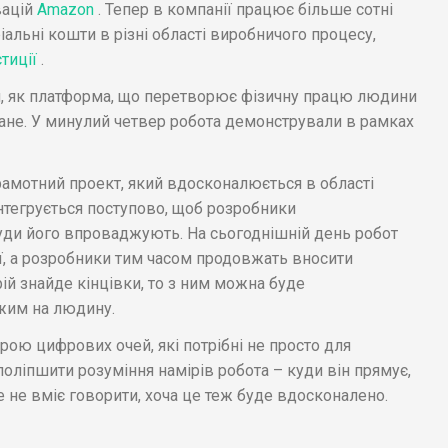
вацій
Amazon
. Тепер в компанії працює більше сотні
іальні кошти в різні області виробничого процесу,
стиції
.
ся, як платформа, що перетворює фізичну працю людини
ане. У минулий четвер робота демонстрували в рамках
о грамотний проект, який вдосконалюється в області
нтегрується поступово, щоб розробники
куди його впроваджують. На сьогоднішній день робот
, а розробники тим часом продовжать вносити
ій знайде кінцівки, то з ним можна буде
ожим на людину.
рою цифрових очей, які потрібні не просто для
оліпшити розуміння намірів робота – куди він прямує,
е не вміє говорити, хоча це теж буде вдосконалено.