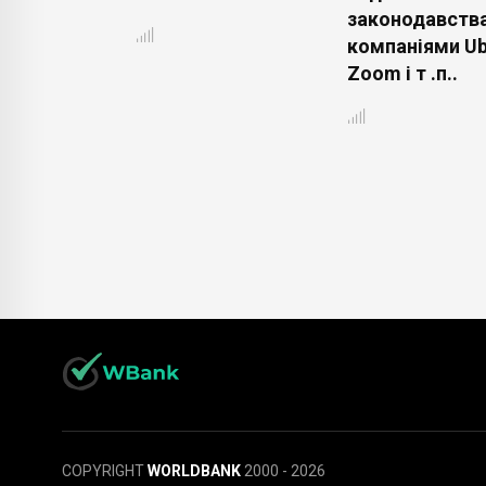
законодавств
компаніями Ub
Zoom і т .п..
COPYRIGHT
WORLDBANK
2000 - 2026