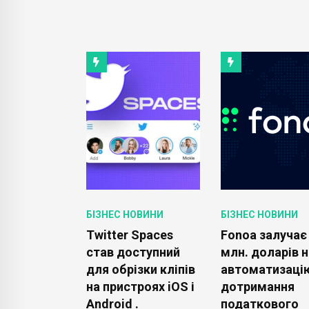
ОВИНИ
БІЗНЕС НОВИНИ
БІЗНЕС НОВИНИ
рогнозує
Twitter Spaces
Fonoa залучає
ня
став доступний
млн. доларів н
 чіпів у
для обрізки кліпів
автоматизаці
половині
на пристроях iOS і
дотримання
Android .
податкового