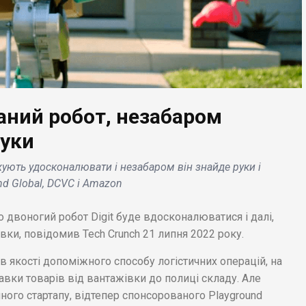
ований робот, незабаром
руки
ЕС НОВИНИ
БІЗНЕС НОВИНИ
жують удосконалювати і незабаром він знайде руки і
ota
Google і Spotify
nd Global, DCVC і Amazon
демонструвала
співпрацюють, щоб
цепт позашляховика
тестувати власні
о двоногий робот Digit буде вдосконалюватися і далі,
ond Zero» .
платежі на Android .
івки, повідомив Tech Crunch 21 липня 2022 року.
 в якості допоміжного способу логістичних операцій, на
авки товарів від вантажівки до полиці складу. Але
ного стартапу, відтепер спонсорованого Playground