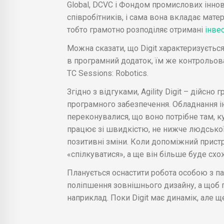
Global, DCVC і Фондом промислових інно
співробітників, і сама вона вкладає матер
тобто грамотно розподіляє отримані
інве
Можна сказати, що Digit характеризуєть
в програмний додаток, їм же контрольов
TC Sessions: Robotics.
Згідно з відгуками, Agility Digit – дійсн
програмного забезпечення. Обладнання і
переконувалися, що воно потрібне там, 
працює зі швидкістю, не нижче людської
позитивні зміни. Коли допоміжний пристр
«спілкуватися», а ще він більше буде сх
Планується оснастити робота особою з па
поліпшення зовнішнього дизайну, а щоб п
наприклад. Поки Digit має динамік, але щ