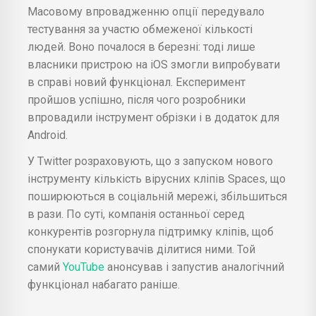
Масовому впровадженню опції передувало
тестування за участю обмеженої кількості
людей. Воно почалося в березні: тоді лише
власники пристрою на iOS змогли випробувати
в справі новий функціонал. Експеримент
пройшов успішно, після чого розробники
впровадили інструмент обрізки і в додаток для
Android.
У Twitter розраховують, що з запуском нового
інструменту кількість вірусних кліпів Spaces, що
поширюються в соціальній мережі, збільшиться
в рази. По суті, компанія останньої серед
конкурентів розгорнула підтримку кліпів, щоб
спонукати користувачів ділитися ними. Той
самий
YouTube
анонсував і запустив аналогічний
функціонал набагато раніше.