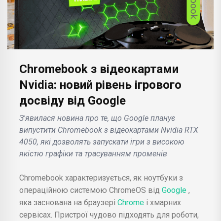
Chromebook з відеокартами
Nvidia: новий рівень ігрового
досвіду від Google
З'явилася новина про те, що Google планує
випустити Chromebook з відеокартами Nvidia RTX
4050, які дозволять запускати ігри з високою
якістю графіки та трасуванням променів
Chromebook характеризується, як ноутбуки з
операційною системою ChromeOS від
Google
,
яка заснована на браузері
Chrome
і хмарних
сервісах. Пристрої чудово підходять для роботи,