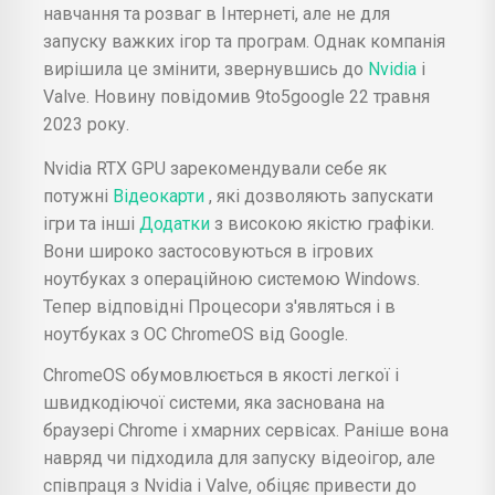
навчання та розваг в Інтернеті, але не для
запуску важких ігор та програм. Однак компанія
вирішила це змінити, звернувшись до
Nvidia
і
Valve. Новину повідомив 9to5google 22 травня
2023 року.
Nvidia RTX GPU зарекомендували себе як
потужні
Відеокарти
, які дозволяють запускати
ігри та інші
Додатки
з високою якістю графіки.
Вони широко застосовуються в ігрових
ноутбуках з операційною системою Windows.
Тепер відповідні Процесори з'являться і в
ноутбуках з ОС ChromeOS від Google.
ChromeOS обумовлюється в якості легкої і
швидкодіючої системи, яка заснована на
браузері Chrome і хмарних сервісах. Раніше вона
навряд чи підходила для запуску відеоігор, але
співпраця з Nvidia і Valve, обіцяє привести до