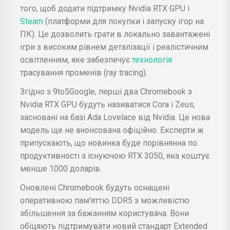
того, щоб додати підтримку Nvidia RTX GPU і
Steam
(платформи для покупки і запуску ігор на
ПК). Це дозволить грати в локально завантажені
ігри з високим рівнем деталізації і реалістичним
освітленням, яке забезпечує
технологія
трасування променів (ray tracing).
Згідно з 9to5Google, перші два Chromebook з
Nvidia RTX GPU будуть називатися Cora і Zeus,
засновані на базі Ada Lovelace від Nvidia. Це нова
модель ще не анонсована офіційно. Експерти ж
припускають, що новинка буде порівнянна по
продуктивності з існуючою RTX 3050, яка коштує
менше 1000 доларів.
Оновлені Chromebook будуть оснащені
оперативною пам'яттю DDR5 з можливістю
збільшення за бажанням користувача. Вони
обіцяють підтримувати новий стандарт Extended