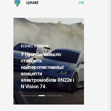
ЦІКАВЕ
142
БІЗНЕС НОВИНИ
У Hyundai вийшло
БІЗНЕС НО
створити
найперспективніші
Японськ
концепти
тостерів
електромобілів RN22e і
предста
N Vision 74 .
модель 