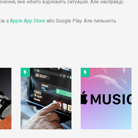
ення, яке нібито відновить ситуацію. Але насправді
ів з
Apple
App Store
або Google Play. Але пильність