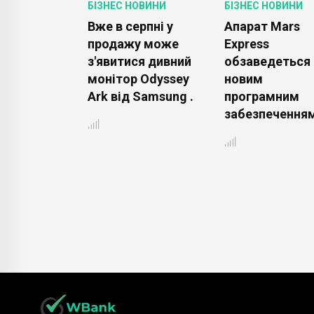
ОВИНИ
БІЗНЕС НОВИНИ
БІЗНЕС НОВИНИ
збереже
Вже в серпні у
Апарат Mars
а показ
продажу може
Express
и-1» з
з'явитися дивний
обзаведеться
кою в
монітор Odyssey
новим
Ark від Samsung .
програмним
забезпеченням