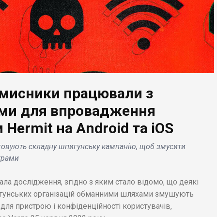
вмисники працювали з
БІЗНЕС НОВИНИ
ами для впровадження
Rio Tinto інвестує
Hermit на Android та iOS
ЕС НОВИНИ
додаткові 600 млн.
ceX гарантує першу
доларів в активи
стовують складну шпигунську кампанію, щоб змусити
ю Transporter-6 для
відновлюваної
грами
лькох стартапів .
енергетики .
ала дослідження, згідно з яким стало відомо, що деякі
гунських організацій обманними шляхами змушують
 для пристрою і конфіденційності користувачів,