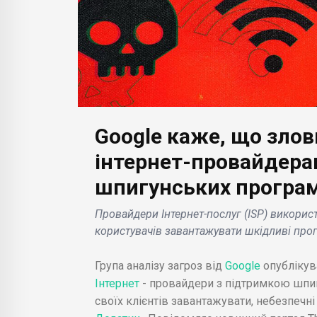
Google каже, що зло
БІЗНЕС НОВИНИ
інтернет-провайдер
SpaceX готується до
шпигунських програм 
БІЗН
х
випробувального
, які
запуску всіх 33 двигунів
Spa
Провайдери Інтернет-послуг (ISP) викори
ликі
Starship вже на цьому
місі
користувачів завантажувати шкідливі про
тижні .
декі
Група аналізу загроз від
Google
опублікув
Інтернет
- провайдери з підтримкою шпи
своїх клієнтів завантажувати, небезпечні