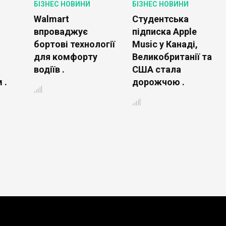
БІЗНЕС НОВИНИ
БІЗНЕС НОВИНИ
Walmart
Студентська
впроваджує
підписка Apple
бортові технології
Music у Канаді,
для комфорту
Великобританії та
водіїв .
США стала
 .
дорожчою .