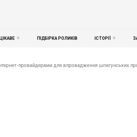
ЦІКАВЕ
ПІДБІРКА РОЛИКІВ
ІСТОРІЇ
З
нтернет-провайдерами для впровадження шпигунських програ