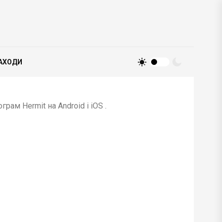
АХОДИ
м Hermit на Android і iOS .