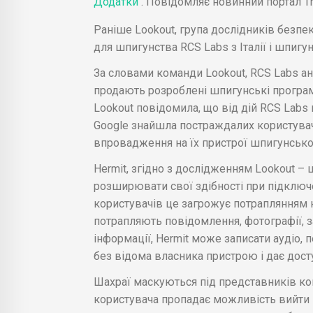
Додатки
. Повідомляє новинний портал Th
Раніше Lookout, група дослідників безпе
для шпигунства RCS Labs з Італії і шпигу
За словами команди Lookout, RCS Labs ан
продають розроблені шпигунські програм
Lookout повідомила, що від дій RCS Labs 
Google знайшла постраждалих користувачі
впровадження на їх пристрої шпигунсько
Hermit, згідно з дослідженням Lookout –
розширювати свої здібності при підключе
користувачів це загрожує потраплянням к
потрапляють повідомлення, фотографії, з
інформації, Hermit може записати аудіо,
без відома власника пристрою і дає досту
Шахраї маскуються під представників ко
користувача пропадає можливість вийти 