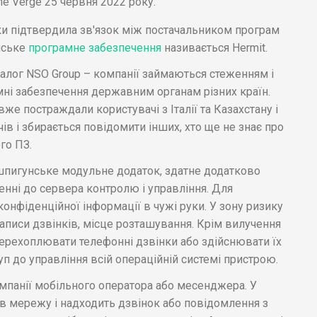
e Verge 25 червня 2022 року.
ки підтвердила зв'язок між постачальником програм
нське
програмне забезпечення
називається Hermit.
алог NSO Group – компанії займаються стеженням і
ні забезпечення державним органам різних країн.
вже постраждали користувачі з Італії та Казахстану і
в і збирається повідомити інших, хто ще не знає про
го ПЗ.
 шпигунське модульне додаток, здатне додатково
нні до сервера контролю і управління. Для
онфіденційної інформації в чужі руки. У зону ризику
аписи дзвінків, місце розташування. Крім вилучення
 перехоплювати телефонні дзвінки або здійснювати їх
п до управління всій операційній системі пристрою.
мпанії мобільного оператора або месенджера. У
в мережу і надходить дзвінок або повідомлення з