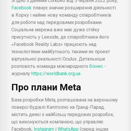
Згідно з даними Corkbeo від 5 червня 2022 року,
Facebook
планує значне розширення діяльності
в Корку і найме нову команду співробітників
для роботи над передовими розробками.
Соціальна мережа вже має дуже стійку
присутність у Leeside, де співробітники його
«Facebook Reality Labs» працюють над
технологіями майбутнього, такими як проект
віртуальної реальності Oculus. Детальніше
розповість команда міжнародного
бізнес
-
журналу
https://worldbank.org.ua
.
Про плани
Meta
База розробки Meta, розташована на верхньому
поверсі будівлі Капітолію на Гранд-Парад,
містить деякі з найбільш передових розробок,
що виконуються компанією, що управляє
Facebook,
Instagram
і
WhatsApp
(серед інших