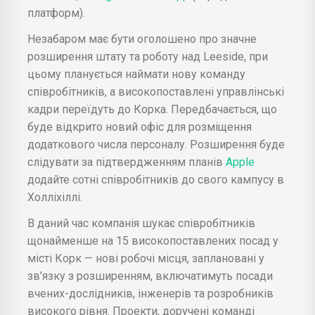
платформ).
Незабаром має бути оголошено про значне
розширення штату та роботу над Leeside, при
цьому планується наймати нову команду
співробітників, а високопоставлені управлінські
кадри переїдуть до Корка. Передбачається, що
буде відкрито новий офіс для розміщення
додаткового числа персоналу. Розширення буде
слідувати за підтвердженням планів
Apple
додайте сотні співробітників до свого кампусу в
Холліхіллі.
В даний час компанія шукає співробітників
щонайменше на 15 високопоставлених посад у
місті Корк — нові робочі місця, заплановані у
зв'язку з розширенням, включатимуть посади
вчених-дослідників, інженерів та розробників
високого рівня. Проекти, доручені команді