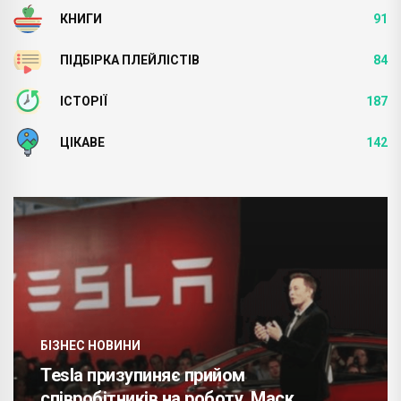
КНИГИ
91
ПІДБІРКА ПЛЕЙЛІСТІВ
84
ІСТОРІЇ
187
ЦІКАВЕ
142
БІЗНЕС НОВИНИ
Tesla призупиняє прийом
співробітників на роботу, Маск