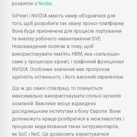
розвиток з
Nvidia
.
SiPearl і NVIDIA мають намір об'єднатися для
того, щоб розробити так звану проксі-платформу.
Вона буде призначена для процесів портування
та аналізу робочого навантаження SVE.
Нововведення полягає в тому, щоб
використовувати пам'ять HBM, яка «сильніше»
саме у процесора sipearl, і графічний функціонал
NVIDIA. Особливе значення має пропускна
здатність останнього, і його високий паралелізм.
Що ж до самої співпраці, то планується
максимально використовувати спільні зусилля
компаній. Важливе місце відведено
дослідницьким інститутам з боку Європи. Вони
допоможуть краще розібратися в можливостях і
процесах моделювання таких інструментаріїв,
як SoC і NoC. Це дозволить користуватися