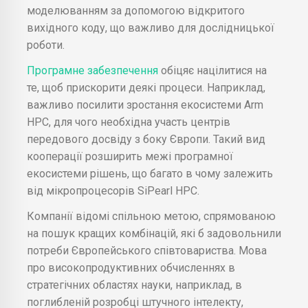
моделюванням за допомогою відкритого
вихідного коду, що важливо для дослідницької
роботи.
Програмне забезпечення
обіцяє націлитися на
те, щоб прискорити деякі процеси. Наприклад,
важливо посилити зростання екосистеми Arm
HPC, для чого необхідна участь центрів
передового досвіду з боку Європи. Такий вид
кооперації розширить межі програмної
екосистеми рішень, що багато в чому залежить
від мікропроцесорів SiPearl HPC.
Компанії відомі спільною метою, спрямованою
на пошук кращих комбінацій, які б задовольнили
потреби Європейського співтовариства. Мова
про високопродуктивних обчисленнях в
стратегічних областях науки, наприклад, в
поглибленій розробці штучного інтелекту,