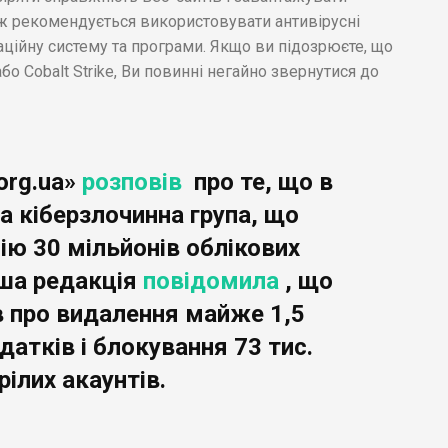
ож рекомендується використовувати антивірусні
ційну систему та програми. Якщо ви підозрюєте, що
 Cobalt Strike, Ви повинні негайно звернутися до
org.ua»
розповів
про те, що в
а кіберзлочинна група, що
ію 30 мільйонів облікових
аша редакція
повідомила
, що
 про видалення майже 1,5
атків і блокування 73 тис.
рілих акаунтів.