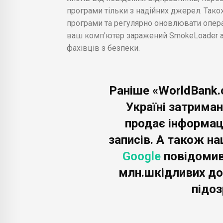
програми тільки з надійних джерел. Так
програми та регулярно оновлювати опера
ваш комп'ютер заражений SmokeLoader або
фахівців з безпеки.
Раніше «WorldBank.
Україні затриман
продає інформац
записів. А також н
Google
повідомив
млн.шкідливих дод
підоз