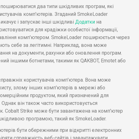
о поширюватися два типи шкідливих програм, які
истувачів комп'ютерів. Згаданий SmokeLoader
икачує і запускає інші шкідливі
Додатки
на
истовуватися для крадіжки особистої інформації,
авління комп'ютером. SmokeLoader поширюється через
ають себе за легітимні. Наприклад, вона може
ання на документи, рахунки або оновлення програм.
ий іншими ботнетами, такими як QAKBOT, Emotet або
ії справжніх користувачів комп'ютера. Вона може
исту, злому інших комп'ютерів в мережі або
є комерційним продуктом, який призначений для
 Однак він також часто використовується
. Cobalt Strike може бути завантажена на комп'ютер
 шкідливою програмою, такий як SmokeLoader.
ютерів бути обережними при відкритті електронних
віряти справжність веб-сайтів і завантажувати