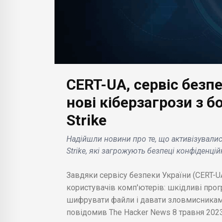
рижі,
CERT-UA, сервіс безп
БІЗНЕС НОВИНИ
денний
нові кіберзагрози з б
БІЗН
Неймовірна теорія
Strike
Пентагону: прибульці
Габ
спостерігають за
пла
Надійшли новини про те, що активізувалис
er
Землею за допомогою
емі
Strike, які загрожують безпеці конфіденці
крихітних зондів .
кред
Завдяки сервісу безпеки України (CERT-U
користувачів комп'ютерів: шкідливі прогр
шифрувати файли і давати зловмисникам
повідомив The Hacker News 8 травня 2023