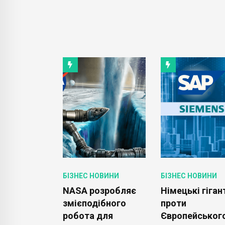
ОВИНИ
БІЗНЕС НОВИНИ
БІЗНЕС НОВИНИ
Stanley
NASA розробляє
Німецькі гіган
ує
змієподібного
проти
ння акцій
робота для
Європейськог