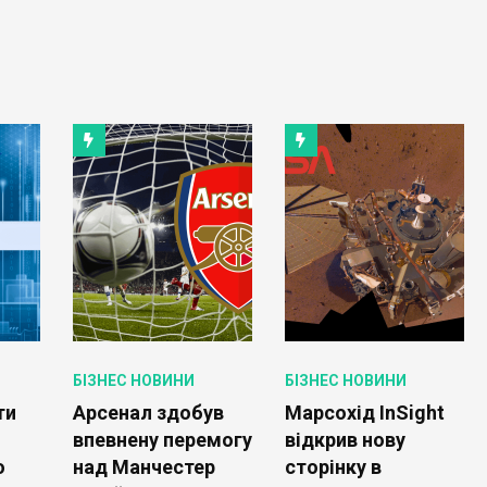
БІЗНЕС НОВИНИ
БІЗНЕС НОВИНИ
ти
Арсенал здобув
Марсохід InSight
впевнену перемогу
відкрив нову
о
над Манчестер
сторінку в