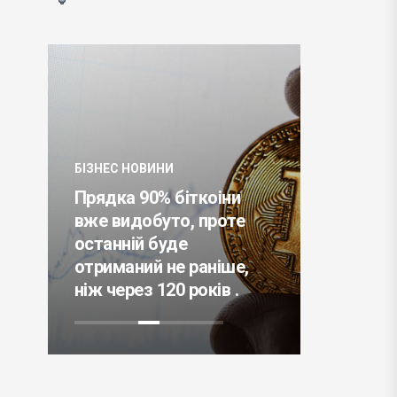
БІЗНЕС НО
БІЗНЕС НОВИНИ
Компані
Прядка 90% біткоіни
туризму
вже видобуто, проте
Adventu
у
останній буде
від відп
отриманий не раніше,
туристів
ніж через 120 років .
Crew Dra