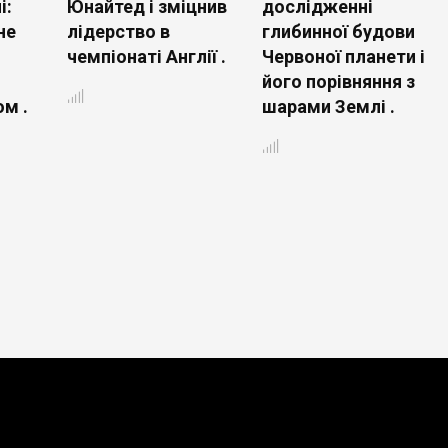
і:
Юнайтед і зміцнив
дослідженні
не
лідерство в
глибинної будови
чемпіонаті Англії .
Червоної планети і
його порівняння з
м .
шарами Землі .