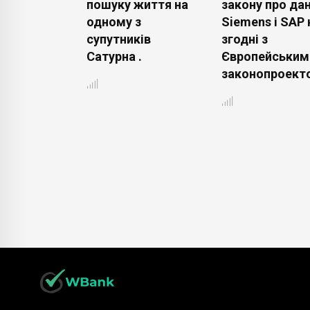
індексу
пошуку життя на
закону про дан
dia через
одному з
Siemens і SAP 
орні
супутників
згодні з
а інші
Сатурна .
Європейським
.
законопроекто