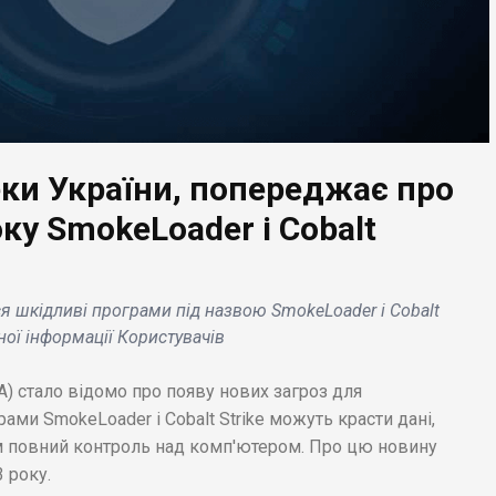
еки України, попереджає про
оку SmokeLoader і Cobalt
ЕС НОВИНИ
БІЗНЕС НОВИНИ
он оголосив про
ни на найбільшу
Робота з перепродаж
я шкідливі програми під назвою SmokeLoader і Cobalt
сію вуглецевих
дропов – що це і до
йної інформації Користувачів
итів .
чого тут Підлітки .
A) стало відомо про появу нових загроз для
ами SmokeLoader і Cobalt Strike можуть красти дані,
 повний контроль над комп'ютером. Про цю новину
 року.