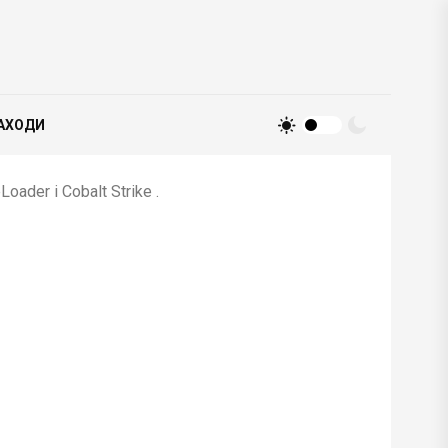
АХОДИ
der і Cobalt Strike .