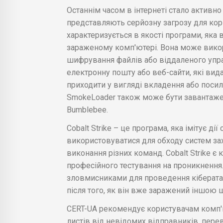
Останнім часом в інтернеті стало активн
представляють серйозну загрозу для кор
характеризується в якості програми, яка в
зараженому комп'ютері. Вона може викор
шифрування файлів або віддаленого упр
електронну пошту або веб-сайти, які вид
приходити у вигляді вкладення або посил
SmokeLoader також може бути завантажен
Bumblebee.
Cobalt Strike – це програма, яка імітує д
використовуватися для обходу систем зах
виконання різних команд. Cobalt Strike 
професійного тестування на проникнення.
зловмисниками для проведення кібератак
після того, як він вже заражений іншою
CERT-UA рекомендує користувачам комп'
листів від невідомих відправників, пере