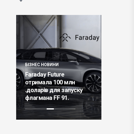
БІЗНЕС НО
БІЗНЕС НОВИНИ
Китай в
Faraday Future
націонал
отримала 100 млн
орбіталь
и
.доларів для запуску
космічн
флагмана FF 91.
«Тяньчжо