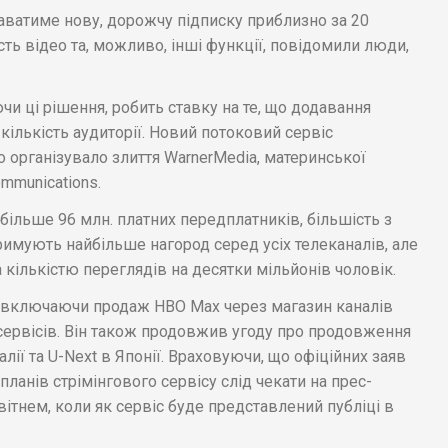
аватиме нову, дорожчу підписку приблизно за 20
ть відео та, можливо, інші функції, повідомили люди,
 ці рішення, робить ставку на те, що додавання
кількість аудиторії. Новий потоковий сервіс
о організувало злиття WarnerMedia, материнської
ommunications.
 більше 96 млн. платних передплатників, більшість з
имують найбільше нагород серед усіх телеканалів, але
а кількістю переглядів на десятки мільйонів чоловік.
ї, включаючи продаж HBO Max через магазин каналів
сервісів. Він також продовжив угоду про продовження
лії та U-Next в Японії. Враховуючи, що офіційних заяв
планів стрімінгового сервісу слід чекати на прес-
ітнем, коли як сервіс буде представлений публіці в