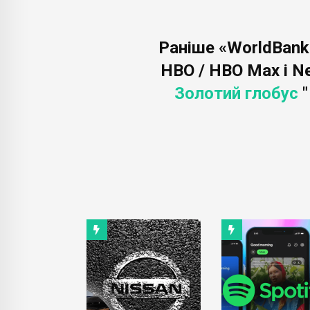
Раніше «WorldBank
HBO / HBO Max і Ne
Золотий глобус