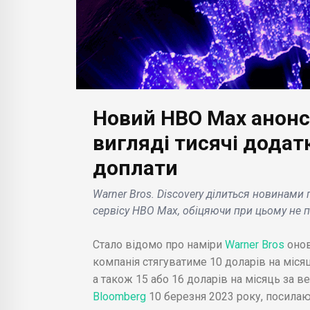
Новий HBO Max анонс
БІЗН
Adid
вигляді тисячі додат
БІЗНЕС НОВИНИ
ській
чер
доплати
нні: що
Meta анонсувала
спів
и
«стікери за текстовими
Вес
Warner Bros. Discovery ділиться новинами 
ли,
запитами» в Messenger:
пош
сервісу HBO Max, обіцяючи при цьому не п
нова функція ШІ .
парт
Стало відомо про наміри
Warner Bros
онов
компанія стягуватиме 10 доларів на міся
а також 15 або 16 доларів на місяць за 
Bloomberg
10 березня 2023 року, посилаю