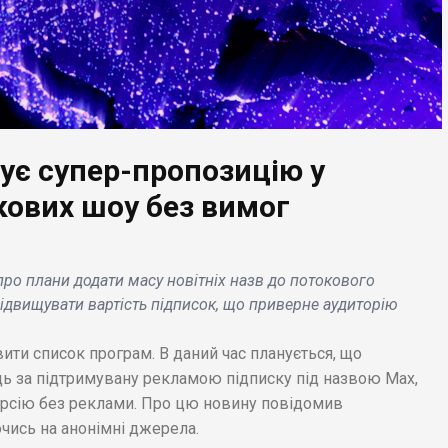
ує супер-пропозицію у
ЕС НОВИНИ
as, «прогорілий "
кових шоу без вимог
БІЗНЕС НОВИНИ
ез припинення
праці з Каньє
Виробник приватних
том, знаходиться в
літаків XO і сервіс
про плани додати масу новітніх назв до потокового
уках нових
Lacure Villa оголосил
ідвищувати вартість підписок, що приверне аудиторію
нерів .
про партнерство .
ити список програм. В даний час планується, що
ць за підтримувану рекламою підписку під назвою Max,
версію без реклами. Про цю новину повідомив
чись на анонімні джерела.