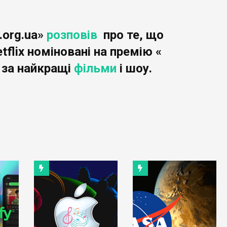
.org.ua»
розповів
про те, що
tflix номіновані на премію «
" за найкращі
фільми
і шоу.