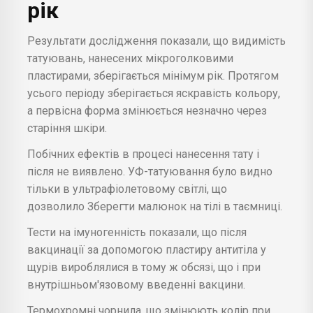
рік
Результати дослідження показали, що видимість
татуювань, нанесених мікроголковими
пластирами, зберігається мінімум рік. Протягом
усього періоду зберігається яскравість кольору,
а первісна форма змінюється незначно через
старіння шкіри.
Побічних ефектів в процесі нанесення тату і
після не виявлено. УФ-татуювання було видно
тільки в ультрафіолетовому світлі, що
дозволило Зберегти малюнок на тілі в таємниці.
Тести на імуногенність показали, що після
вакцинації за допомогою пластиру антитіла у
щурів вироблялися в тому ж обсязі, що і при
внутрішньом'язовому введенні вакцини.
Термохромні чорнила, що змінюють колір при