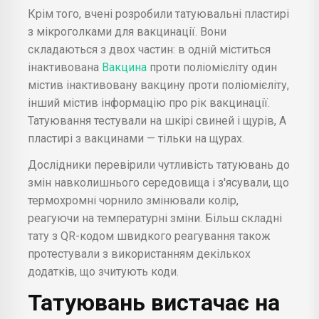
Крім того, вчені розробили татуювальні пластирі
з мікроголками для вакцинації. Вони
складаються з двох частин: в одній міститься
інактивована
Вакцина
проти поліомієліту один
містив інактивовану вакцину проти поліомієліту,
інший містив інформацію про рік вакцинації.
Татуювання тестували на шкірі свиней і щурів, А
пластирі з вакцинами — тільки на щурах.
Дослідники перевірили чутливість татуювань до
змін навколишнього середовища і з'ясували, що
термохромні чорнило змінювали колір,
реагуючи на температурні зміни. Більш складні
тату з QR-кодом швидкого реагування також
протестували з використанням декількох
додатків, що зчитують коди.
Татуювань вистачає на