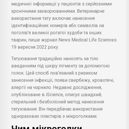
медичної інформації у пацієнтів з серйозними
хронічними захворюваннями. Ветеринарне
використання тату включає нанесення
ідентифікаційних номерів або символів на
поголів'я великої рогатої худоби та інших
тварин, пише журнал News Medical Life Sciences
19 вересня 2022 року.
Татуювання традиційно наносять на тіло
введенням під шкіру пігменту за допомогою
голок. Цей спосіб пов'язаний з ризиком
занесення інфекції, появи свербежу, кровотечі,
алергії на чорнило. Недавнє дослідження,
опубліковане в iScience, описує швидкий,
стерильний і безболісний метод нанесення
татуювання. Він передбачає використання
одноразових пластирів з мікроголками.
Чим мікроголки