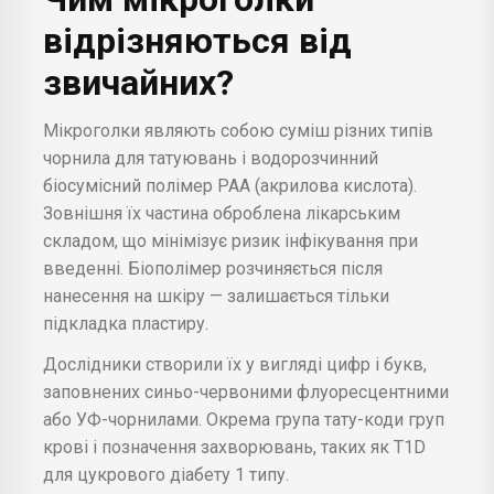
відрізняються від
звичайних?
Мікроголки являють собою суміш різних типів
чорнила для татуювань і водорозчинний
біосумісний полімер РАА (акрилова кислота).
Зовнішня їх частина оброблена лікарським
складом, що мінімізує ризик інфікування при
введенні. Біополімер розчиняється після
нанесення на шкіру — залишається тільки
підкладка пластиру.
Дослідники створили їх у вигляді цифр і букв,
заповнених синьо-червоними флуоресцентними
або УФ-чорнилами. Окрема група тату-коди груп
крові і позначення захворювань, таких як T1D
для цукрового діабету 1 типу.