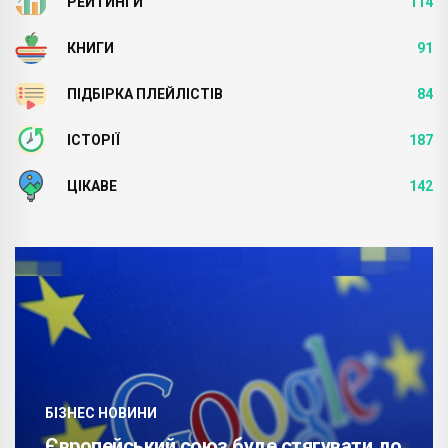
РЕЙТИНГИ
114
КНИГИ
91
ПІДБІРКА ПЛЕЙЛІСТІВ
84
ІСТОРІЇ
187
ЦІКАВЕ
142
БІЗНЕС НОВИНИ
Європейський союз буде стягувати до