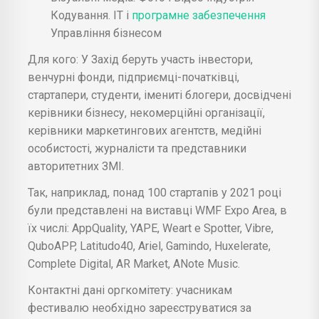
Кодування. IT і
програмне забезпечення
Управління бізнесом
Для кого: У Захід беруть участь інвестори,
венчурні фонди, підприємці-початківці,
стартапери, студенти, імениті блогери, досвідчені
керівники бізнесу, некомерційні організації,
керівники маркетингових агентств, медійні
особистості, журналісти та представники
авторитетних ЗМІ.
Так, наприклад, понад 100 стартапів у 2021 році
були представлені на виставці WMF Expo Area, в
їх числі: AppQuality, YAPE, Weart e Spotter, Vibre,
QuboAPP, Latitudo40, Ariel, Gamindo, Huxelerate,
Complete Digital, AR Market, ANote Music.
Контактні дані оргкомітету: учасникам
фестивалю необхідно зареєструватися за