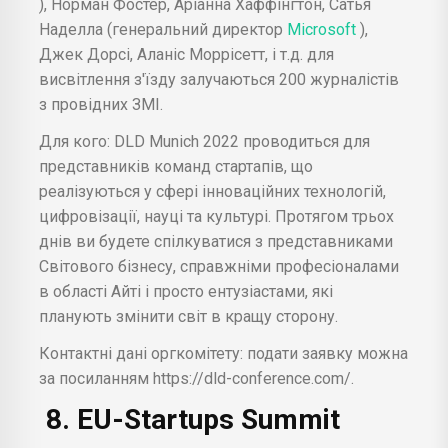
), Норман Фостер, Аріанна Хаффінгтон, Сатья
Наделла (генеральний директор
Microsoft
),
Джек Дорсі, Аланіс Моррісетт, і т.д. для
висвітлення з'їзду залучаються 200 журналістів
з провідних ЗМІ.
Для кого: DLD Munich 2022 проводиться для
представників команд стартапів, що
реалізуються у сфері інноваційних технологій,
цифровізації, науці та культурі. Протягом трьох
днів ви будете спілкуватися з представниками
Світового бізнесу, справжніми професіоналами
в області Айті і просто ентузіастами, які
планують змінити світ в кращу сторону.
Контактні дані оргкомітету: подати заявку можна
за посиланням https://dld-conference.com/.
8. EU-Startups Summit