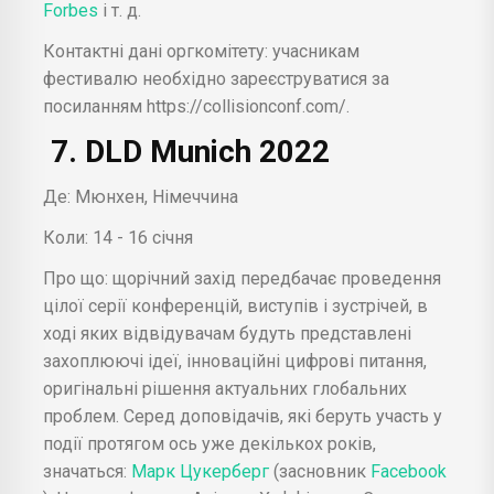
Forbes
і т. д.
Контактні дані оргкомітету: учасникам
фестивалю необхідно зареєструватися за
посиланням https://collisionconf.com/.
7. DLD Munich 2022
Де: Мюнхен, Німеччина
Коли: 14 - 16 січня
Про що: щорічний захід передбачає проведення
цілої серії конференцій, виступів і зустрічей, в
ході яких відвідувачам будуть представлені
захоплюючі ідеї, інноваційні цифрові питання,
оригінальні рішення актуальних глобальних
проблем. Серед доповідачів, які беруть участь у
події протягом ось уже декількох років,
значаться:
Марк Цукерберг
(засновник
Facebook