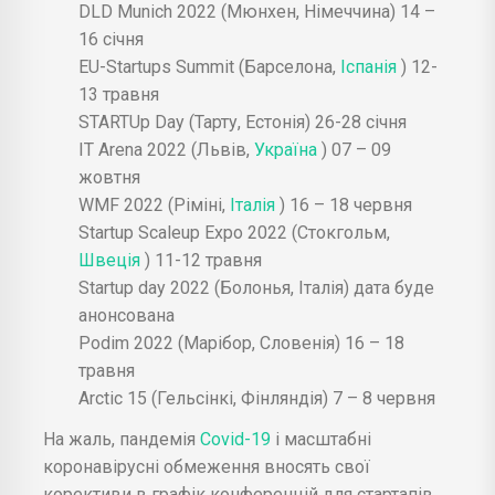
DLD Munich 2022 (Мюнхен, Німеччина) 14 –
16 січня
EU-Startups Summit (Барселона,
Іспанія
) 12-
13 травня
STARTUp Day (Тарту, Естонія) 26-28 січня
IT Arena 2022 (Львів,
Україна
) 07 – 09
жовтня
WMF 2022 (Ріміні,
Італія
) 16 – 18 червня
Startup Scaleup Expo 2022 (Стокгольм,
Швеція
) 11-12 травня
Startup day 2022 (Болонья, Італія) дата буде
анонсована
Podim 2022 (Марібор, Словенія) 16 – 18
травня
Arctic 15 (Гельсінкі, Фінляндія) 7 – 8 червня
На жаль, пандемія
Covid-19
і масштабні
коронавірусні обмеження вносять свої
корективи в графік конференцій для стартапів,