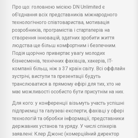
Про що: головною місією DN Unlimited є
об'єднання всіх представників міжнародного
технологічного співтовариства, мотивація
розробників, програмістів і стартаперів на
створення інновацій, здатних зробити життя
людства ще більш комфортним і безпечним.
Подія щорічно привертає увагу молодих
бізнесменів, технічних фахівців, хакерів, IT-
компанії більш, ніж з 37 країн світу. Всі оффлайн
зустрічі, виступи та презентації будуть
транслюватися в прямому ефірі для тих, хто не
має можливості особисто бути присутнім на них.
Для кого: у конференції візьмуть участь успішні
підприємці та галузеві експерти, фахівці у сфері
технологій та обробки інформації, представники
державних установ та уряду. У числі спікерів
заявлені: Клер Джонс (комерційний директор