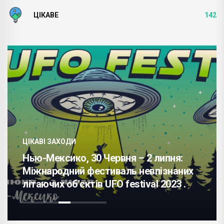
ЦІКАВЕ
142
ЦІКАВІ ЗАХОДИ
Нью-Мексико, 30 Червня – 2 липня:
Міжнародний фестиваль невпізнаних
літаючих об'єктів UFO festival 2023 .