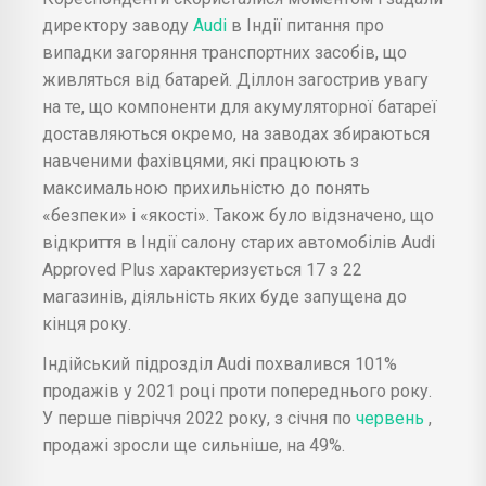
директору заводу
Audi
в Індії питання про
випадки загоряння транспортних засобів, що
живляться від батарей. Діллон загострив увагу
на те, що компоненти для акумуляторної батареї
доставляються окремо, на заводах збираються
навченими фахівцями, які працюють з
максимальною прихильністю до понять
«безпеки» і «якості». Також було відзначено, що
відкриття в Індії салону старих автомобілів Audi
Approved Plus характеризується 17 з 22
магазинів, діяльність яких буде запущена до
кінця року.
Індійський підрозділ Audi похвалився 101%
продажів у 2021 році проти попереднього року.
У перше півріччя 2022 року, з січня по
червень
,
продажі зросли ще сильніше, на 49%.