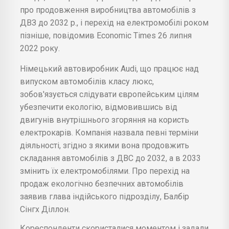
про продовження виробництва автомобілів з
ДВЗ до 2032 р., і перехід на електромобілі роком
пізніше, повідомив Economic Times 26 липня
2022 року.
Німецький автовиробник Audi, що працює над
випуском автомобілів класу люкс,
зобов'язується слідувати європейським цілям
убезпечити екологію, відмовившись від
двигунів внутрішнього згоряння на користь
електрокарів. Компанія назвала певні терміни
діяльності, згідно з якими вона продовжить
складання автомобілів з ДВС до 2032, а в 2033
змінить їх електромобілями. Про перехід на
продаж екологічно безпечних автомобілів
заявив глава індійського підрозділу, Балбір
Сінгх Діллон.
Кореспонденти скористалися моментом і задали