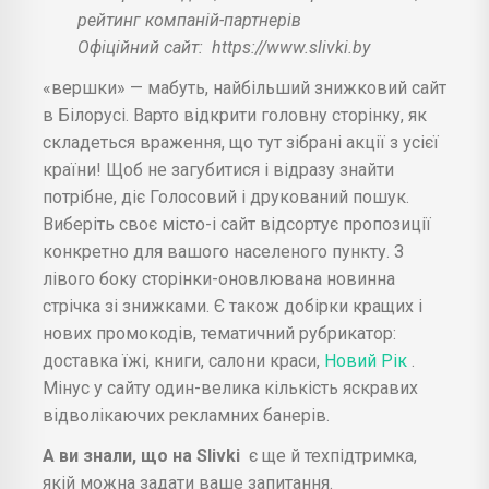
рейтинг компаній-партнерів
Офіційний сайт:
https://www.slivki.by
«вершки» — мабуть, найбільший знижковий сайт
в Білорусі. Варто відкрити головну сторінку, як
складеться враження, що тут зібрані акції з усієї
країни! Щоб не загубитися і відразу знайти
потрібне, діє Голосовий і друкований пошук.
Виберіть своє місто-і сайт відсортує пропозиції
конкретно для вашого населеного пункту. З
лівого боку сторінки-оновлювана новинна
стрічка зі знижками. Є також добірки кращих і
нових промокодів, тематичний рубрикатор:
доставка їжі, книги, салони краси,
Новий Рік
.
Мінус у сайту один-велика кількість яскравих
відволікаючих рекламних банерів.
А ви знали, що на Slivki
є ще й техпідтримка,
якій можна задати ваше запитання.