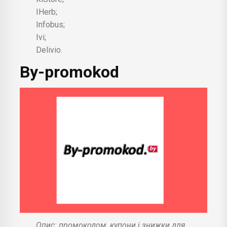
IHerb;
Infobus;
Ivi;
Delivio.
By-promokod
Опис: промокодом, купони і знижки для