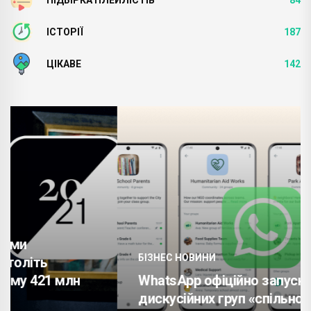
ПІДБІРКА ПЛЕЙЛІСТІВ
84
ІСТОРІЇ
187
ЦІКАВЕ
142
БІЗНЕС НОВИНИ
WhatsApp офіційно запускає функцію
дискусійних груп «спільноти» .