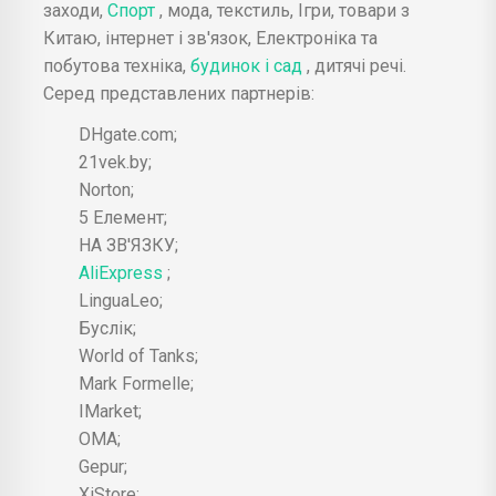
заходи,
Спорт
, мода, текстиль, Ігри, товари з
Китаю, інтернет і зв'язок, Електроніка та
побутова техніка,
будинок і сад
, дитячі речі.
Серед представлених партнерів:
DHgate.com;
21vek.by;
Norton;
5 Елемент;
НА ЗВ'ЯЗКУ;
AliExpress
;
LinguaLeo;
Буслік;
World of Tanks;
Mark Formelle;
IMarket;
ОМА;
Gepur;
XiStore;