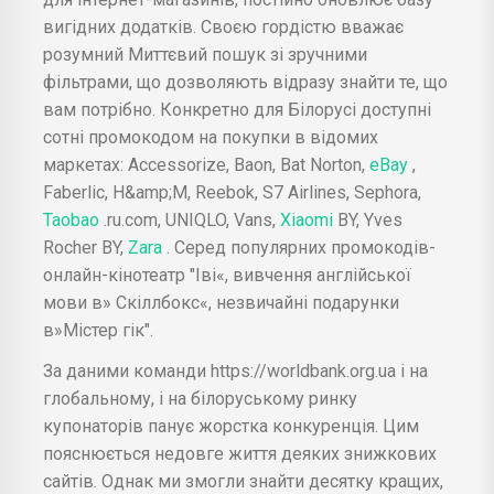
вигідних додатків. Своєю гордістю вважає
розумний Миттєвий пошук зі зручними
фільтрами, що дозволяють відразу знайти те, що
вам потрібно. Конкретно для Білорусі доступні
сотні промокодом на покупки в відомих
маркетах: Accessorize, Baon, Bat Norton,
eBay
,
Faberlic, H&amp;M, Reebok, S7 Airlines, Sephora,
Taobao
.ru.com, UNIQLO, Vans,
Xiaomi
BY, Yves
Rocher BY,
Zara
. Серед популярних промокодів-
онлайн-кінотеатр "Іві«, вивчення англійської
мови в» Скіллбокс«, незвичайні подарунки
в»Містер гік".
За даними команди https://worldbank.org.ua і на
глобальному, і на білоруському ринку
купонаторів панує жорстка конкуренція. Цим
пояснюється недовге життя деяких знижкових
сайтів. Однак ми змогли знайти десятку кращих,