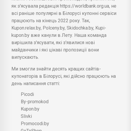
як з'ясувала редакція https://worldbank.org.ua, не
всі раніше популярні в Білорусі купонні сервіси
працюють на кінець 2022 року. Так,
Kupon.relax.by, Polceny.by, Skidochka.by, Kupi-
kupon.by вже канули в Лету. Наша команда
вирішила з'ясувати, які з'явилися нові
майданчики і які цікаві пропозиції вони
випускають.
Ми змогли знайти десять кращих сайтів-
купонаторів в Білорусі, які дійсно працюють на
день написання статті:
Picodi
By-promokod
Kupon.by
Slivki
Promocodi.by
GoToShop