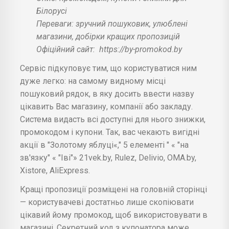
Білорусі
Переваги: зручний пошуковик, улюблені
магазини, добірки кращих пропозицій
Офіційний сайт:
https://by-promokod.by
Сервіс підкуповує тим, що користуватися ним
дуже легко: на самому видному місці
пошуковий рядок, в яку досить ввести назву
цікавить Вас магазину, компанії або закладу.
Система видасть всі доступні для нього знижки,
промокодом і купони. Так, вас чекають вигідні
акції в "Золотому яблуці«," 5 елементі " « "на
зв'язку" « "Іві"» 21vek.by, Rulez, Delivio, OMA.by,
Xistore, AliExpress.
Кращі пропозиції розміщені на головній сторінці
— користувачеві достатньо лише скопіювати
цікавий йому промокод, щоб використовувати в
магазині. Секретний код з купонатора може