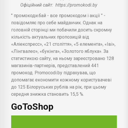
Офіційний сайт:
https://promokodi.by
" промокоди.бай - все промокодом і акції " -
повідомляє про себе майданчик. Однак на
головній сторінці ми побачили досить скромну
кількість актуальних пропозицій від
«Аліекспресс», «21 століття», «5 елемента», «Іві»,
«Лінгвалео», «букінга», «Золотого яблука». За
статистикою сайту, на ньому зареєстровано 128
магазинів-партнерів, представлений 441
промокод. Promocodi.by підрахував, що
допомагає економити кожному користувачеві
до 125 Білоруських рублів на рік, при цьому
середня знижка становить 15,5 %.
GoToShop