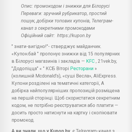
Опис: промокодом і знижки для Білорусі
Переваги: зручний рубрикатор, простий
пошук, добірки топових купонів, Телеграм-
канал з секретними промокодами
Офіційний сайт:
https://kupon.by
" знати-вигідно!"- стверджує майданчик.
«Купон.бай " пропонує знижки від 15 популярних
в Білорусі магазинів і закладів —
KFC
, 21vek.by,
"Додопіцца" « " КСБ Віторі
Ресторани
»
(колишній Mcdonald's), «суші Весла», AliExpress.
Купони розділені на тематичні категорії, А
добірка найпопулярніших пропозицій розміщена
на першій сторінці. Щоб скористатися секретним
кодом, не потрібно реєструватися або платити —
досить просто натиснути на картку і скопіювати
промокод.
А ви знали, що у Kupon.by
є Telregram-канал з