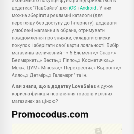
економного покупця функцій відкривається в
додатках "ЛавСайлз" для
iOS
і
Android
. У них
можна зберігати рекламні каталоги (для
перегляду без доступу до Інтернету), додавати
улюблені магазини в обране, отримувати
повідомлення про знижки, складати списки
покупок і зберігати свої карти лояльності. Вибір
магазинів величезний - » 5 Елемент«,» Спар«,»
Белмаркет«,» Веста«,» Гіппо«,» Косметичка«,»
Міла«, ЦУМ» Мінськ«,» Перехрестя«,» Євроопт«,»
Алло«,» Детмір«,» Галамарт " та ін.
А ви знали, що в додатку LoveSales
є дуже
корисна функція порівняння товарів у різних
магазинах за ціною?
Promocodus.com