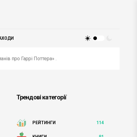
АХОДИ
манів про Гаррі Поттера» .
Трендові категорії
РЕЙТИНГИ
114
КНИГИ
91