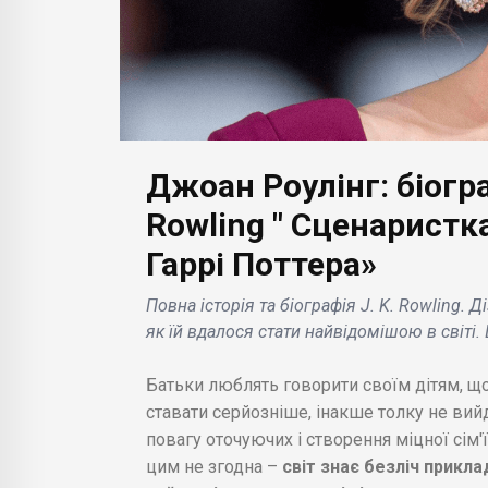
e Day 2023: деталі
доступний в найближ
собливості події .
тижні .
Джоан Роулінг: біограф
Rowling " Сценаристка
Гаррі Поттера»
Повна історія та біографія J. K. Rowling. 
як їй вдалося стати найвідомішою в світі. 
Батьки люблять говорити своїм дітям, що 
ставати серйозніше, інакше толку не вийд
повагу оточуючих і створення міцної сім'
цим не згодна –
світ знає безліч прикла