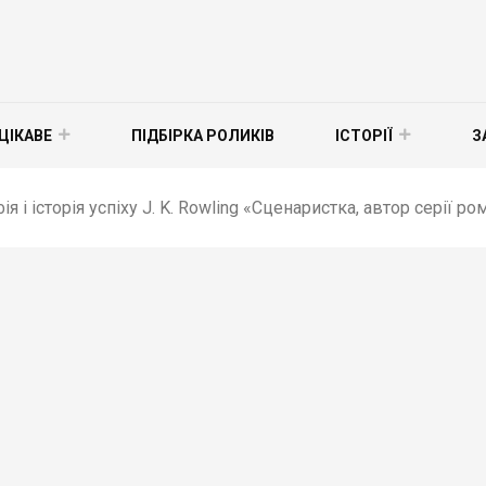
ЦІКАВЕ
ПІДБІРКА РОЛИКІВ
ІСТОРІЇ
З
я і історія успіху J. K. Rowling «Сценаристка, автор серії ро