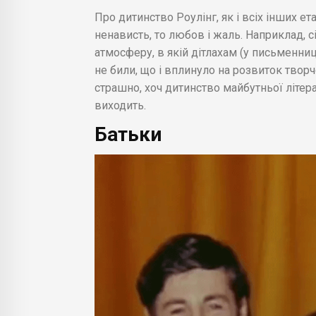
Про дитинство Роулінг, як і всіх інших ет
ненависть, то любов і жаль. Наприклад, 
атмосферу, в якій дітлахам (у письменниц
не били, що і вплинуло на розвиток творчо
страшно, хоч дитинство майбутньої літер
виходить.
Батьки