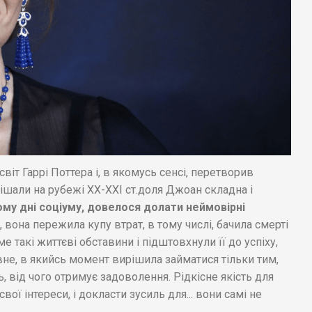
віт Гаррі Поттера і, в якомусь сенсі, перетворив
слішали на рубежі XX-XXI ст.доля Джоан складна і
му дні соціуму, довелося долати неймовірні
, вона пережила купу втрат, в тому числі, бачила смерті
 такі життєві обставини і підштовхнули її до успіху,
вне, в якийсь момент вирішила займатися тільки тим,
, від чого отримує задоволення. Рідкісне якість для
вої інтереси, і докласти зусиль для... вони самі не