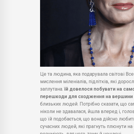
Це та людина, яка подарувала світові Всес
мислення міленіалів, підлітків, які доро
заплутана.
їй довелося побувати на само
перешкоди для сходження на вершини
близьких людей. Потрібно сказати, що саме
ніколи не здавалася, йшла вперед і, голо
що їй подобається, що вона дійсно любить
сучасних людей, які прагнуть плюнути на с
розуміють, для чого, тому й нещасні.