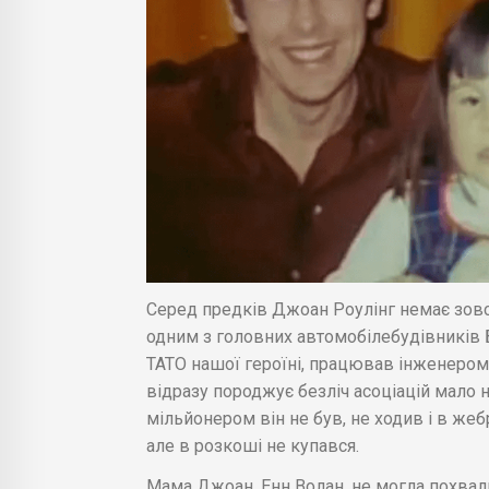
Серед предків Джоан Роулінг немає зовсі
одним з головних автомобілебудівників Б
ТАТО нашої героїні, працював інженером 
відразу породжує безліч асоціацій мало 
мільйонером він не був, не ходив і в жеб
але в розкоші не купався.
Мама Джоан, Енн Волан, не могла похвал