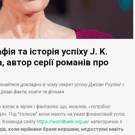
чі
вартістю 11 млрд.
доларів 
долар .
місячног
ія та історія успіху J. K.
, автор серії романів про
Дізнайтеся докладно в чому секрет успіху Джоан Роулінг і
Цікаві факти, книги та фільми
витає в мріях і фантазіях, що, мовляв, «потрібно
е». Під "толком" вони мають на увазі фінансовий успіх,
ї. Команда сайту
https://worldbank.org.ua/
категорично з
дів, коли мрійники брали вершини, недоступні навіть