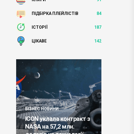
ПІДБІРКА ПЛЕЙЛІСТІВ
84
ІСТОРІЇ
187
ЦІКАВЕ
142
БІЗНЕС НОВИНИ
ВИНИ
Червневий дефіцит
ала контракт з
торгового балансу в
57,2 млн.
єврозоні пов'язаний з