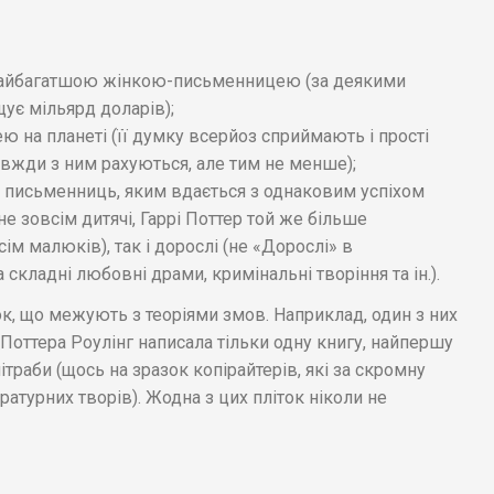
і найбагатшою жінкою-письменницею (за деякими
щує мільярд доларів);
на планеті (її думку всерйоз сприймають і прості
завжди з ним рахуються, але тим не менше);
 письменниць, яким вдається з однаковим успіхом
не зовсім дитячі, Гаррі Поттер той же більше
сім малюків), так і дорослі (не «Дорослі» в
 складні любовні драми, кримінальні творіння та ін.).
ок, що межують з теоріями змов. Наприклад, один з них
 Поттера Роулінг написала тільки одну книгу, найпершу
ітраби (щось на зразок копірайтерів, які за скромну
атурних творів). Жодна з цих пліток ніколи не