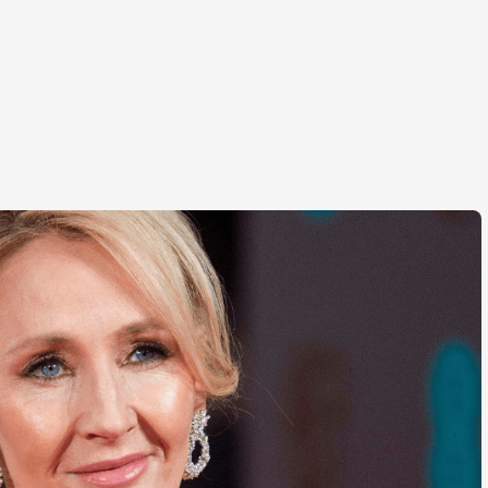
БІЗНЕС НОВИНИ
Китай починає
БІЗНЕС НО
проектування
поновлюваних джерел
ICON укл
енергії в пустелі
NASA на 