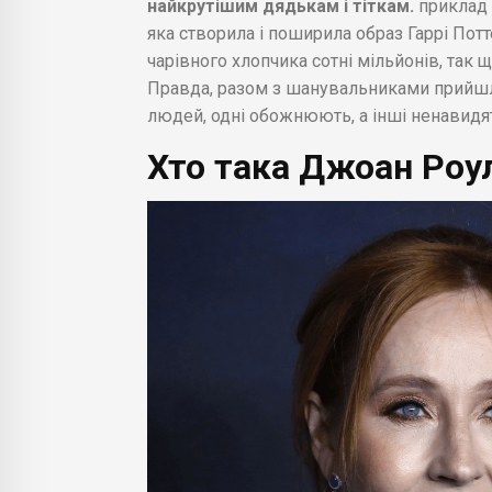
найкрутішим дядькам і тіткам.
приклад
яка створила і поширила образ Гаррі Потт
чарівного хлопчика сотні мільйонів, так 
Правда, разом з шанувальниками прийшли
людей, одні обожнюють, а інші ненавидя
Хто така Джоан Роул