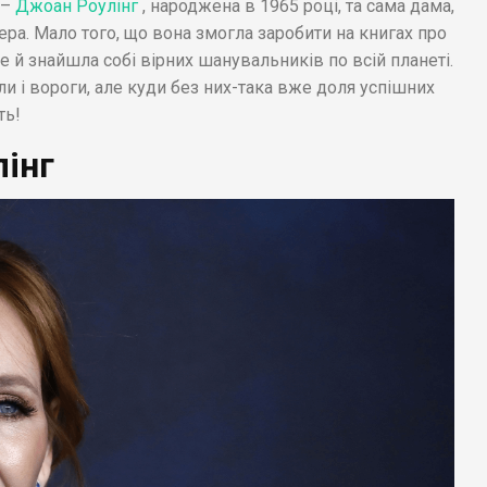
 –
Джоан Роулінг
, народжена в 1965 році, та сама дама,
ера. Мало того, що вона змогла заробити на книгах про
ще й знайшла собі вірних шанувальників по всій планеті.
 і вороги, але куди без них-така вже доля успішних
ть!
інг