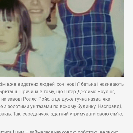
м вже видатних людей, хоч іноді її батька і називають
ританії. Причина в тому, що Пітер Джеймс Роулінг,
на заводі Роллс-Ройс, а це дуже гучна назва, яка
не з золотими унітазами по всьому будинку. Насправді,
раків. Так, середнячок, здатний утримувати свою сім'ю,
итися і цим – займалася науковою роботою, великих