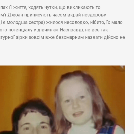
апах її життя, ходять чутки, що викликають то
сім'ї Джоан приписують часом вкрай нездорову
і є молодша сестра) жилося несолодко, нібито, їх мало
го потенціалу у дівчинки. Насправді, не все так
атурної зірки зовсім вже безхмарним назвати дійсно не