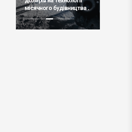
на технології
дорогим імпортом
о будівництва .
енергоносіїв .